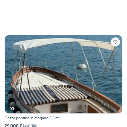
6
Gozzo pontino in mogano 6,5 mt
29.000 €
Salo'
(
BS
)