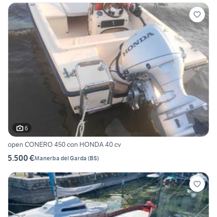
6
open CONERO 450 con HONDA 40 cv
5.500 €
Manerba del Garda
(
BS
)