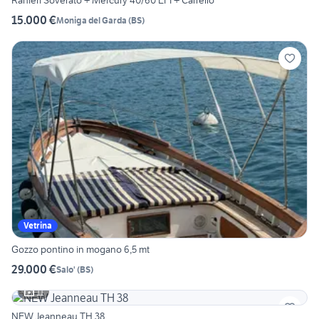
Ranieri Soverato + Mercury 40/60 EFI + Carrello
15.000 €
Moniga del Garda
(
BS
)
Vetrina
Gozzo pontino in mogano 6,5 mt
29.000 €
Salo'
(
BS
)
11
NEW Jeanneau TH 38