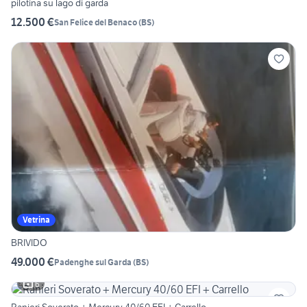
pilotina su lago di garda
12.500 €
San Felice del Benaco
(
BS
)
Vetrina
BRIVIDO
49.000 €
Padenghe sul Garda
(
BS
)
6