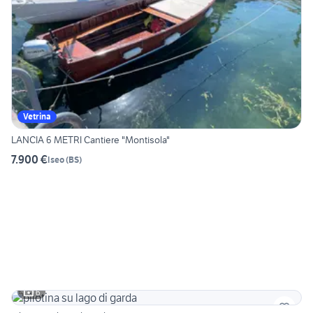
Vetrina
LANCIA 6 METRI Cantiere "Montisola"
7.900 €
Iseo
(
BS
)
6