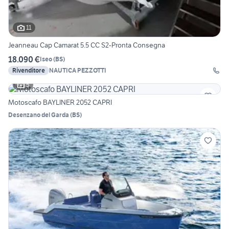
11
Jeanneau Cap Camarat 5.5 CC S2-Pronta Consegna
18.090 €
Iseo
(
BS
)
Rivenditore
NAUTICA PEZZOTTI
5
Motoscafo BAYLINER 2052 CAPRI
Desenzano del Garda
(
BS
)