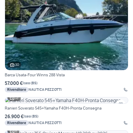
30
Barca Usata-Four Winns 288 Vista
57.000 €
Iseo
(
BS
)
Rivenditore
NAUTICA PEZZOTTI
13
Ranieri Soverato 545+Yamaha F40H-Pronta Consegna
26.900 €
Iseo
(
BS
)
Rivenditore
NAUTICA PEZZOTTI
6