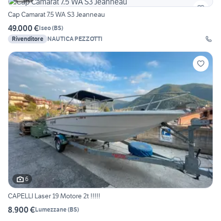
Cap Camarat 7.5 WA S3 Jeanneau
49.000 €
Iseo
(
BS
)
Rivenditore
NAUTICA PEZZOTTI
6
CAPELLI Laser 19 Motore 2t !!!!!
8.900 €
Lumezzane
(
BS
)