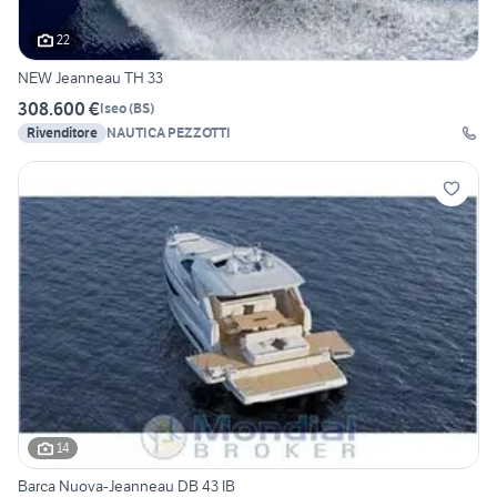
22
NEW Jeanneau TH 33
308.600 €
Iseo
(
BS
)
Rivenditore
NAUTICA PEZZOTTI
14
Barca Nuova-Jeanneau DB 43 IB