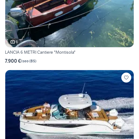
6
LANCIA 6 METRI Cantiere "Montisola"
7.900 €
Iseo
(
BS
)