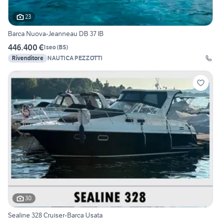
23
Barca Nuova-Jeanneau DB 37 IB
446.400 €
Iseo
(
BS
)
Rivenditore
NAUTICA PEZZOTTI
30
Sealine 328 Cruiser-Barca Usata