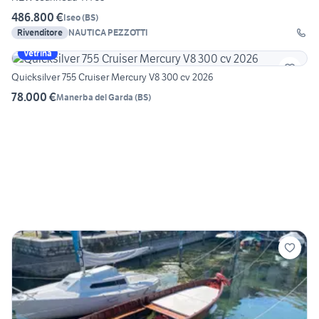
486.800 €
Iseo
(
BS
)
Rivenditore
NAUTICA PEZZOTTI
Vetrina
Quicksilver 755 Cruiser Mercury V8 300 cv 2026
78.000 €
Manerba del Garda
(
BS
)