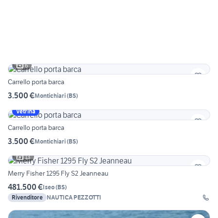
6
Carrello porta barca
3.500 €
Montichiari
(
BS
)
Vetrina
Carrello porta barca
3.500 €
Montichiari
(
BS
)
13
Merry Fisher 1295 Fly S2 Jeanneau
481.500 €
Iseo
(
BS
)
Rivenditore
NAUTICA PEZZOTTI