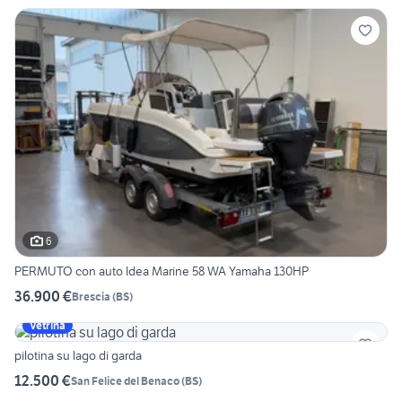
6
PERMUTO con auto Idea Marine 58 WA Yamaha 130HP
36.900 €
Brescia
(
BS
)
Vetrina
pilotina su lago di garda
12.500 €
San Felice del Benaco
(
BS
)