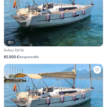
6
Dufour 310 GL
85.000 €
Gargnano
(
BS
)