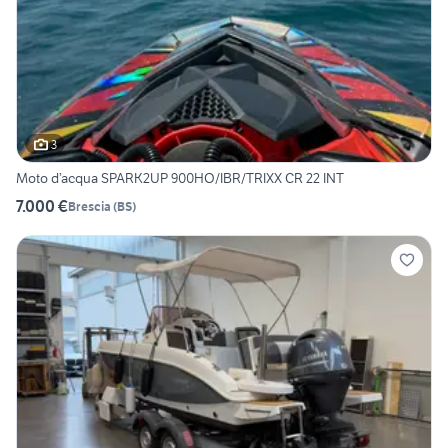
3
Moto d’acqua SPARK2UP 900HO/IBR/TRIXX CR 22 INT
7.000 €
Brescia
(
BS
)