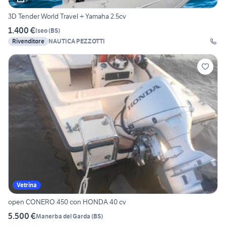
3D Tender World Travel + Yamaha 2.5cv
1.400 €
Iseo
(
BS
)
Rivenditore
NAUTICA PEZZOTTI
Vetrina
open CONERO 450 con HONDA 40 cv
5.500 €
Manerba del Garda
(
BS
)