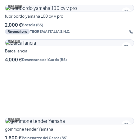
10
fuoribordo yamaha 100 cv v pro
2.000 €
Brescia
(
BS
)
Rivenditore
TEOREMA ITALIA S.N.C.
6
Barca lancia
4.000 €
Desenzano del Garda
(
BS
)
3
gommone tender Yamaha
1.800 €
Polpenazze del Garda
(
BS
)