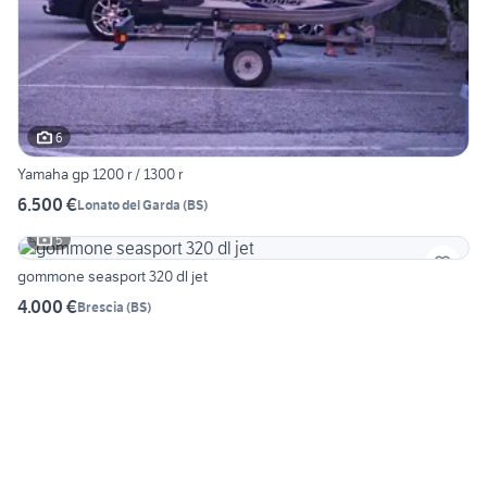
6
Yamaha gp 1200 r / 1300 r
6.500 €
Lonato del Garda
(
BS
)
5
gommone seasport 320 dl jet
4.000 €
Brescia
(
BS
)