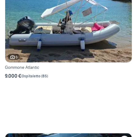
6
Gommone Atlantic
9.000 €
Ospitaletto
(
BS
)