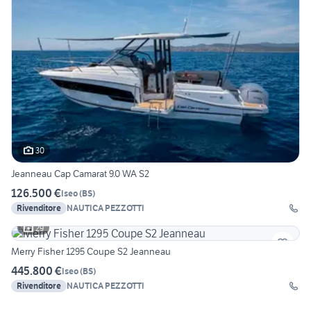
30
Jeanneau Cap Camarat 9.0 WA S2
126.500 €
Iseo
(
BS
)
Rivenditore
NAUTICA PEZZOTTI
29
Merry Fisher 1295 Coupe S2 Jeanneau
445.800 €
Iseo
(
BS
)
Rivenditore
NAUTICA PEZZOTTI