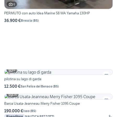
6
PERMUTO con auto Idea Marine 58 WA Yamaha 130HP
36.900 €
Brescia
(
BS
)
6
pilotina su lago di garda
12.500 €
San Felice del Benaco
(
BS
)
24
Barca Usata-Jeanneau Merry Fisher 1095 Coupe
190.000 €
Iseo
(
BS
)
Rivenditore
NAUTICA PEZZOTTI