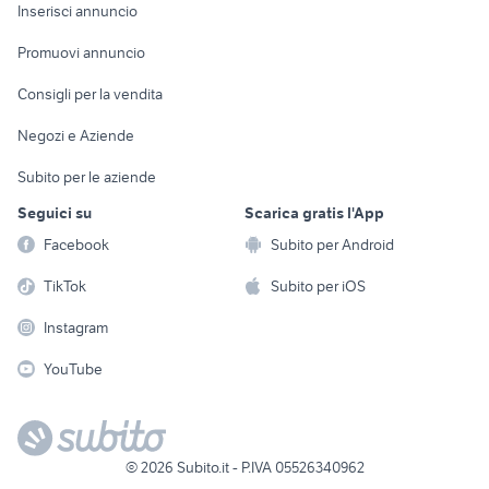
Console e
Accessori per
Casalinghi
Inserisci annuncio
Videogiochi
animali
Elettrodomestici
Promuovi annuncio
Audio/Video
Musica e Film
Giardino e Fai da te
Consigli per la vendita
Fotografia
Libri e Riviste
Abbigliamento e
Negozi e Aziende
Telefonia
Strumenti Musicali
Accessori
Subito per le aziende
Sports
Tutto per i bambini
Seguici su
Scarica gratis l'App
Biciclette
Facebook
Subito per Android
Collezionismo
TikTok
Subito per iOS
Instagram
YouTube
©
2026
Subito.it - P.IVA 05526340962