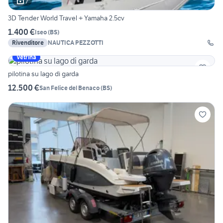
7
3D Tender World Travel + Yamaha 2.5cv
1.400 €
Iseo
(
BS
)
Rivenditore
NAUTICA PEZZOTTI
Vetrina
pilotina su lago di garda
12.500 €
San Felice del Benaco
(
BS
)