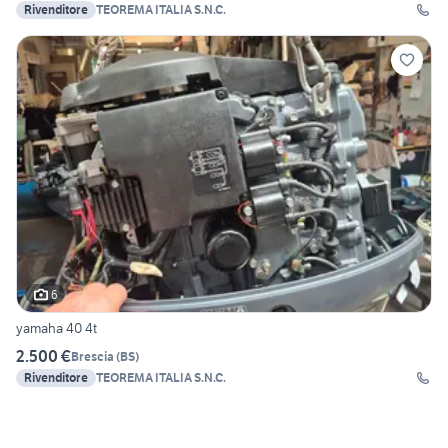
Rivenditore
TEOREMA ITALIA S.N.C.
6
yamaha 40 4t
2.500 €
Brescia
(
BS
)
Rivenditore
TEOREMA ITALIA S.N.C.