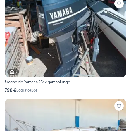
5
fuoribordo Yamaha 25cv gambolungo
790 €
Lograto
(
BS
)