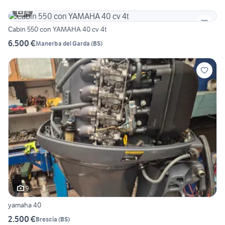
4
Cabin 550 con YAMAHA 40 cv 4t
6.500 €
Manerba del Garda
(
BS
)
9
yamaha 40
2.500 €
Brescia
(
BS
)