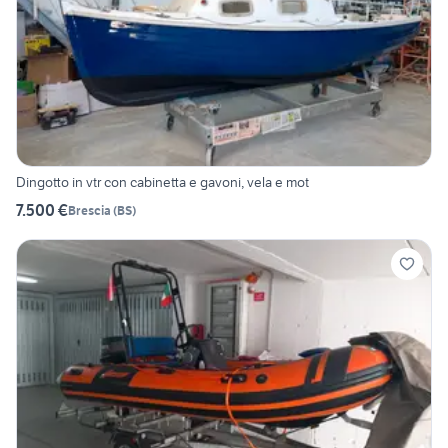
Dingotto in vtr con cabinetta e gavoni, vela e mot
7.500 €
Brescia
(
BS
)