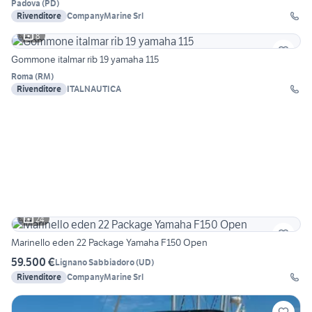
Padova
(
PD
)
Rivenditore
CompanyMarine Srl
8
Gommone italmar rib 19 yamaha 115
Roma
(
RM
)
Rivenditore
ITALNAUTICA
24
Marinello eden 22 Package Yamaha F150 Open
59.500 €
Lignano Sabbiadoro
(
UD
)
Rivenditore
CompanyMarine Srl