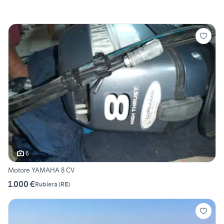
6
Motore YAMAHA 8 CV
1.000 €
Rubiera
(
RE
)