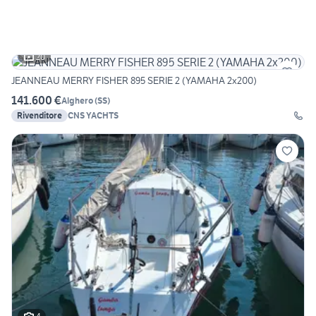
20
JEANNEAU MERRY FISHER 895 SERIE 2 (YAMAHA 2x200)
141.600 €
Alghero
(
SS
)
Rivenditore
CNS YACHTS