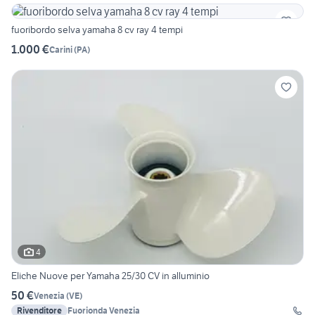
fuoribordo selva yamaha 8 cv ray 4 tempi
1.000 €
Carini
(
PA
)
4
Eliche Nuove per Yamaha 25/30 CV in alluminio
50 €
Venezia
(
VE
)
Rivenditore
Fuorionda Venezia