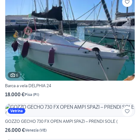
6
Barca a vela DELPHIA 24
18.000 €
Pisa
(
PI
)
Vetrina
GOZZO GECHO 730 FX OPEN AMPI SPAZI – PRENDI SOLE (
26.000 €
Venezia
(
VE
)