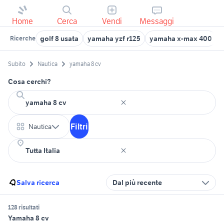
Home
Cerca
Vendi
Messaggi
golf 8 usata
yamaha yzf r125
yamaha x-max 400
g
Ricerche
Subito
Nautica
yamaha 8 cv
Cosa cerchi?
Filtri
Nautica
Salva ricerca
Dal più recente
128 risultati
Yamaha 8 cv