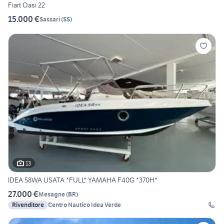
Fiart Oasi 22
15.000 €
Sassari
(
SS
)
13
IDEA 58WA USATA *FULL* YAMAHA F40G *370H*
27.000 €
Mesagne
(
BR
)
Rivenditore
Centro Nautico Idea Verde