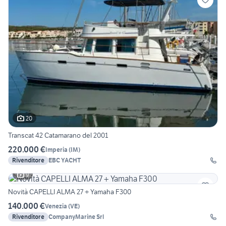
20
Transcat 42 Catamarano del 2001
220.000 €
Imperia
(
IM
)
Rivenditore
EBC YACHT
9
Novità CAPELLI ALMA 27 + Yamaha F300
140.000 €
Venezia
(
VE
)
Rivenditore
CompanyMarine Srl