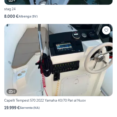
4
stag 24
8.000 €
Albenga
(
SV
)
6
Capelli Tempest 570 2022 Yamaha 40/70 Pari al Nuov
19.999 €
Sorrento
(
NA
)