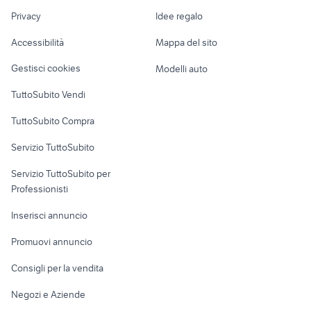
Nautica
lavoro
posti barca riva di traiano nautica
Privacy
Idee regalo
Garage e box
mano marine 35
Lazio
Caravan e Camper
Accessibilità
Mappa del sito
Loft, mansarde e
Veicoli commerciali
altro
Gestisci cookies
Modelli auto
Case vacanza
TuttoSubito Vendi
Uffici e Locali
TuttoSubito Compra
commerciali
Servizio TuttoSubito
elettronica
per la casa e la
sports e hobby
Servizio TuttoSubito per
persona
Informatica
Animali
Professionisti
Arredamento e
Console e
Accessori per
Casalinghi
Inserisci annuncio
Videogiochi
animali
Elettrodomestici
Promuovi annuncio
Audio/Video
Musica e Film
Giardino e Fai da te
Consigli per la vendita
Fotografia
Libri e Riviste
Abbigliamento e
Negozi e Aziende
Telefonia
Strumenti Musicali
Accessori