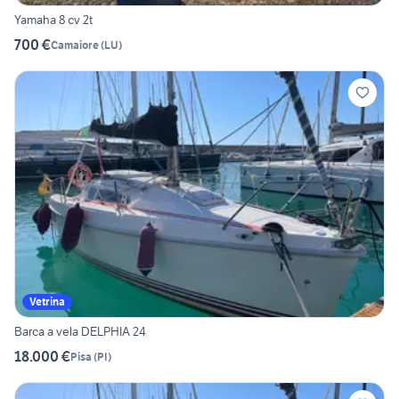
Yamaha 8 cv 2t
700 €
Camaiore
(
LU
)
Vetrina
Barca a vela DELPHIA 24
18.000 €
Pisa
(
PI
)