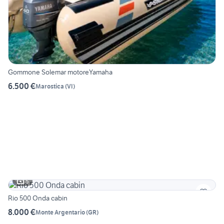
Gommone Solemar motoreYamaha
6.500 €
Marostica
(
VI
)
5
Rio 500 Onda cabin
8.000 €
Monte Argentario
(
GR
)