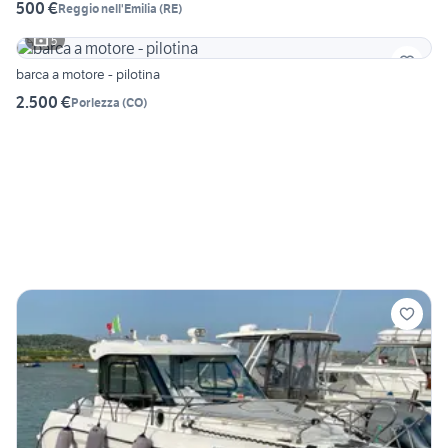
500 €
Reggio nell'Emilia
(
RE
)
5
barca a motore - pilotina
2.500 €
Porlezza
(
CO
)