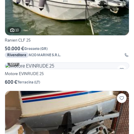
10
Ranieri CLF 25
50.000 €
Grosseto
(
GR
)
Rivenditore
M2O MARINE S.R.L.
5
Motore EVINRUDE 25
600 €
Terracina
(
LT
)