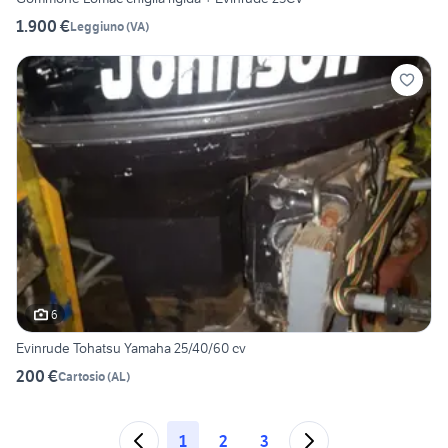
1.900 €
Leggiuno
(
VA
)
6
Evinrude Tohatsu Yamaha 25/40/60 cv
200 €
Cartosio
(
AL
)
1
2
3