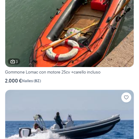
3
Gommone Lomac con motore 25cv +carello incluso
2.000 €
Nalles
(
BZ
)