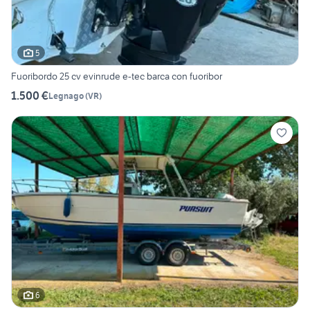
5
Fuoribordo 25 cv evinrude e-tec barca con fuoribor
1.500 €
Legnago
(
VR
)
6