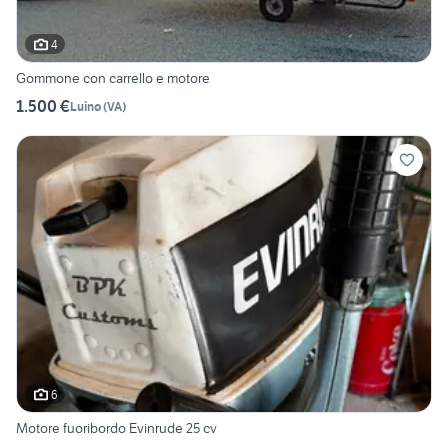
4
Gommone con carrello e motore
1.500 €
Luino
(
VA
)
6
Motore fuoribordo Evinrude 25 cv