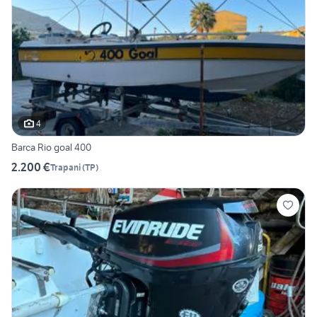
4
Barca Rio goal 400
2.200 €
Trapani
(
TP
)