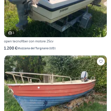
3
open tecnofiber con motore 25cv
1.200 €
Muzzana del Turgnano
(
UD
)