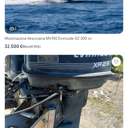
6
Motonautica Vesuviana MV740 Evinrude G2 300 cv
32.500 €
Bacoli
(
NA
)