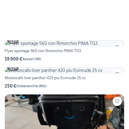
6
Flyer sportage 560 con Rimorchio PIMA TI13
19.900 €
Sassari
(
SS
)
5
Motoscafo ilver panther 420 piu Evinrude 25 cv
250 €
Civitavecchia
(
RM
)