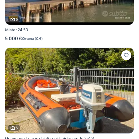
6
Mister 24.50
5.000 €
Ortona
(
CH
)
5
Gommone Lomac chiglia rigida + Evinrude 25CV