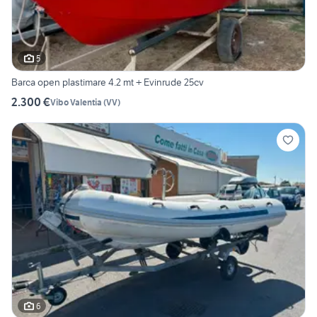
5
Barca open plastimare 4.2 mt + Evinrude 25cv
2.300 €
Vibo Valentia
(
VV
)
6