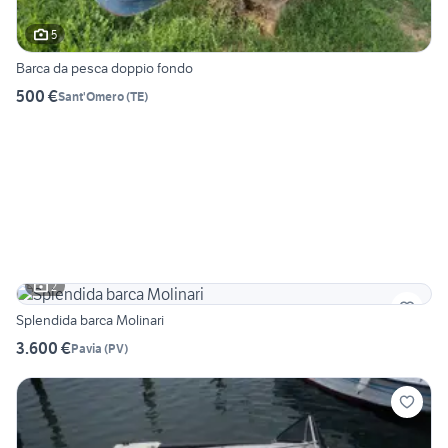
5
Barca da pesca doppio fondo
500 €
Sant'Omero
(
TE
)
2
Splendida barca Molinari
3.600 €
Pavia
(
PV
)