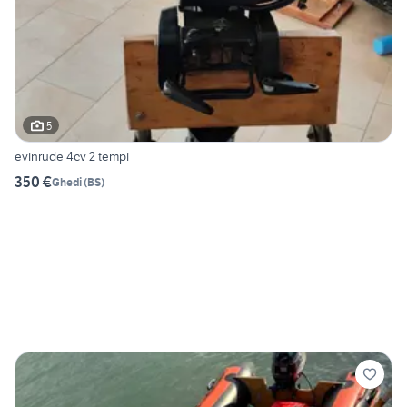
5
evinrude 4cv 2 tempi
350 €
Ghedi
(
BS
)