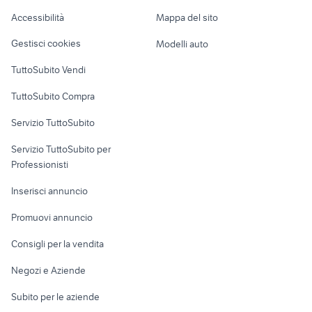
Caravan e Camper
Accessibilità
Mappa del sito
imbarcazione
nuova jolly marine
Loft, mansarde e
Veicoli commerciali
altro
Gestisci cookies
Modelli auto
Case vacanza
TuttoSubito Vendi
Uffici e Locali
TuttoSubito Compra
commerciali
Servizio TuttoSubito
elettronica
per la casa e la
sports e hobby
Servizio TuttoSubito per
persona
Informatica
Animali
Professionisti
Arredamento e
Console e
Accessori per
Casalinghi
Inserisci annuncio
Videogiochi
animali
Elettrodomestici
Promuovi annuncio
Audio/Video
Musica e Film
Giardino e Fai da te
Consigli per la vendita
Fotografia
Libri e Riviste
Abbigliamento e
Negozi e Aziende
Telefonia
Strumenti Musicali
Accessori
Subito per le aziende
Sports
Tutto per i bambini