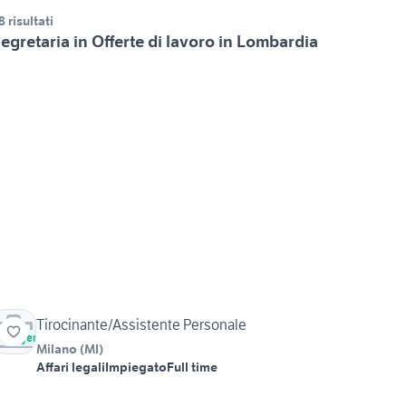
8 risultati
egretaria in Offerte di lavoro in Lombardia
Tirocinante/Assistente Personale
Urgente
Milano
(
MI
)
Affari legali
Impiegato
Full time