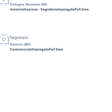
Cologno Monzese
(
MI
)
Amministrazione - Segreteria
Impiegato
Full time
Segretaria
Sarnico
(
BG
)
Commerciale
Impiegato
Full time