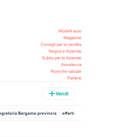
Modelli auto
Magazine
Consigli per la vendita
Negozi e Aziende
Subito per le Aziende
Assistenza
Ricerche salvate
Preferiti
Vendi
segretaria Bergamo provincia
offerte lavoro segretaria studio med