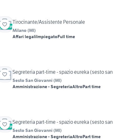
Tirocinante/Assistente Personale
Vetrina
Urgente
Milano
(
MI
)
Affari legali
Impiegato
Full time
Segreteria part-time - spazio eureka (sesto san
Sesto San Giovanni
(
MI
)
Amministrazione - Segreteria
Altro
Part time
Segreteria part-time - spazio eureka (sesto san
Vetrina
Sesto San Giovanni
(
MI
)
Amministrazione - Segreteria
Altro
Part time