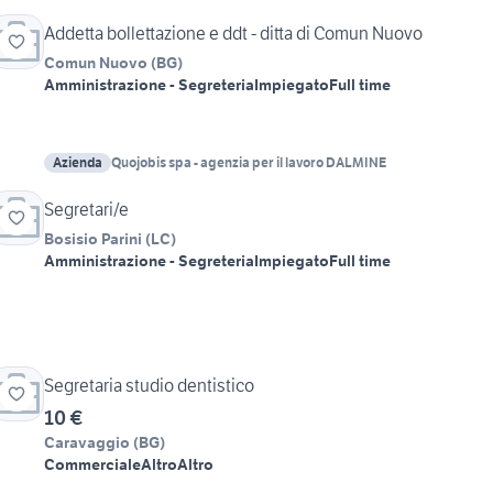
Addetta bollettazione e ddt - ditta di Comun Nuovo
Comun Nuovo
(
BG
)
Amministrazione - Segreteria
Impiegato
Full time
Azienda
Quojobis spa - agenzia per il lavoro DALMINE
Segretari/e
Bosisio Parini
(
LC
)
Amministrazione - Segreteria
Impiegato
Full time
Segretaria studio dentistico
10 €
Caravaggio
(
BG
)
Commerciale
Altro
Altro