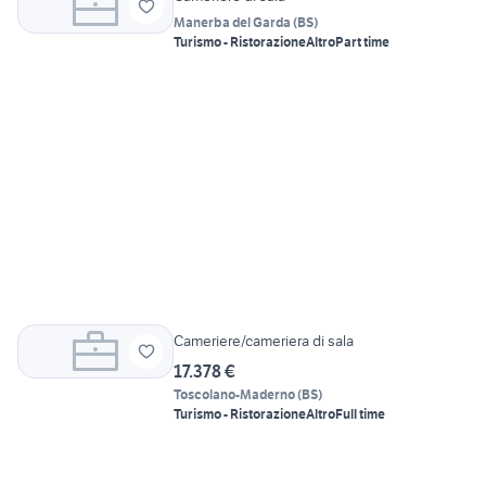
Manerba del Garda
(
BS
)
Turismo - Ristorazione
Altro
Part time
Cameriere/cameriera di sala
17.378 €
Toscolano-Maderno
(
BS
)
Turismo - Ristorazione
Altro
Full time