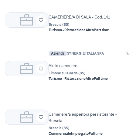
CAMERIERE/A DI SALA - Cod. 141
Brescia
(
BS
)
Turismo - Ristorazione
Altro
Part time
Azienda
SYNERGIE ITALIA SPA
Aiuto cameriere
Limone sul Garda
(
BS
)
Turismo - Ristorazione
Altro
Full time
Cameriere/a esperto/a per ristorante -
Brescia
Brescia
(
BS
)
Commerciale
Impiegato
Full time