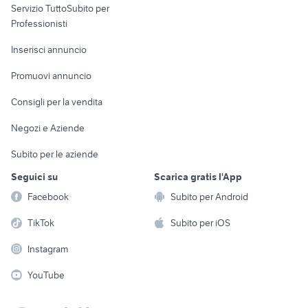
Servizio TuttoSubito per
persona
Informatica
Animali
Professionisti
Arredamento e
Console e
Accessori per
Casalinghi
Inserisci annuncio
Videogiochi
animali
Elettrodomestici
Promuovi annuncio
Audio/Video
Musica e Film
Giardino e Fai da te
Consigli per la vendita
Fotografia
Libri e Riviste
Abbigliamento e
Negozi e Aziende
Telefonia
Strumenti Musicali
Accessori
Subito per le aziende
Sports
Tutto per i bambini
Seguici su
Scarica gratis l'App
Biciclette
Facebook
Subito per Android
Collezionismo
TikTok
Subito per iOS
Instagram
YouTube