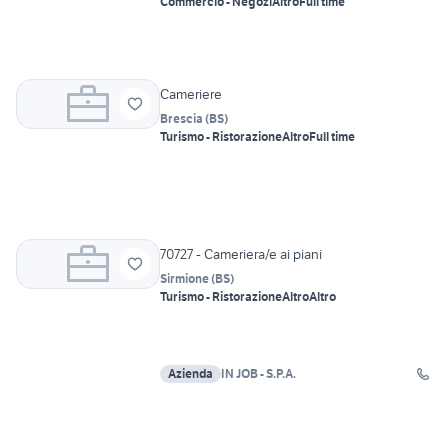
Commercio - Negozi
Altro
Full time
Cameriere
Brescia
(
BS
)
Turismo - Ristorazione
Altro
Full time
70727 - Cameriera/e ai piani
Sirmione
(
BS
)
Turismo - Ristorazione
Altro
Altro
Azienda
IN JOB - S.P.A.