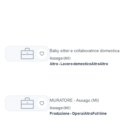
Baby sitter e collaboratrice domestica
Assago
(
MI
)
Altro - Lavoro domestico
Altro
Altro
MURATORE - Assago (MI)
Assago
(
MI
)
Produzione - Operai
Altro
Full time