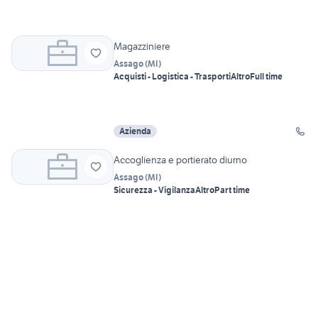
Magazziniere
Assago
(
MI
)
Acquisti - Logistica - Trasporti
Altro
Full time
Azienda
Accoglienza e portierato diurno
Assago
(
MI
)
Sicurezza - Vigilanza
Altro
Part time