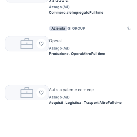
25.000 €
Assago
(
MI
)
Commerciale
Impiegato
Full time
Azienda
GI GROUP
Operai
Assago
(
MI
)
Produzione - Operai
Altro
Full time
Autista patente ce + cqc
Assago
(
MI
)
Acquisti - Logistica - Trasporti
Altro
Full time