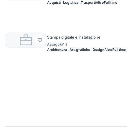
Acquisti - Logistica - Trasporti
Altro
Full time
Stampa digitale e installazione
Assago
(
MI
)
Architettura - Arti grafiche - Design
Altro
Full time