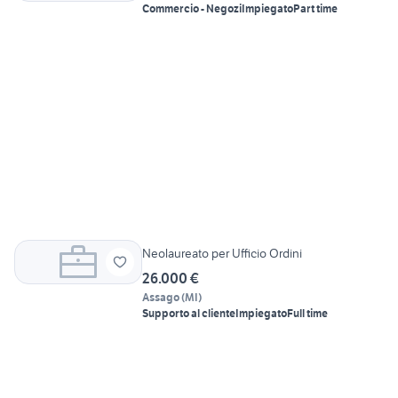
Commercio - Negozi
Impiegato
Part time
Neolaureato per Ufficio Ordini
26.000 €
Assago
(
MI
)
Supporto al cliente
Impiegato
Full time