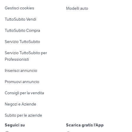
candidati lavoro Bovezzo
offre lavoro
Veicoli commerciali
altro
Gestisci cookies
Modelli auto
stampante pdf windows 7
regalo animali Termini Imerese
Case vacanza
TuttoSubito Vendi
Uffici e Locali
TuttoSubito Compra
commerciali
Servizio TuttoSubito
elettronica
per la casa e la
sports e hobby
Servizio TuttoSubito per
persona
Informatica
Animali
Professionisti
Arredamento e
Console e
Accessori per
Casalinghi
Inserisci annuncio
Videogiochi
animali
Elettrodomestici
Promuovi annuncio
Audio/Video
Musica e Film
Giardino e Fai da te
Consigli per la vendita
Fotografia
Libri e Riviste
Abbigliamento e
Negozi e Aziende
Telefonia
Strumenti Musicali
Accessori
Subito per le aziende
Sports
Tutto per i bambini
Seguici su
Scarica gratis l'App
Biciclette