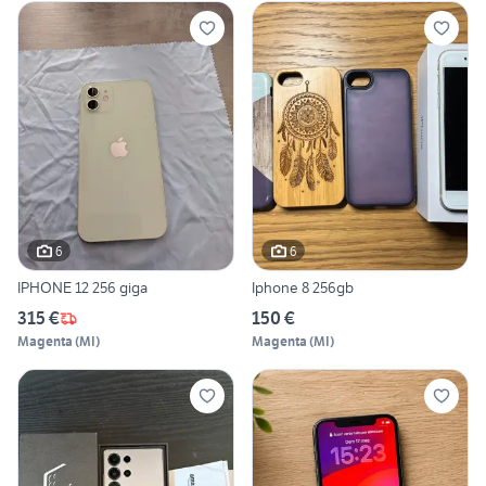
6
6
IPHONE 12 256 giga
Iphone 8 256gb
315 €
150 €
Magenta
(
MI
)
Magenta
(
MI
)