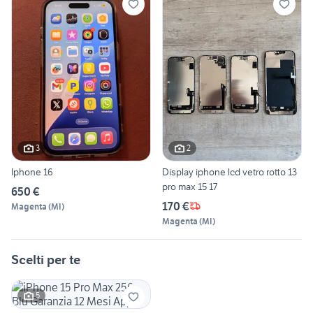
3
2
Iphone 16
Display iphone lcd vetro rotto 13
pro max 15 17
650 €
170 €
Magenta
(
MI
)
Magenta
(
MI
)
Scelti per te
5