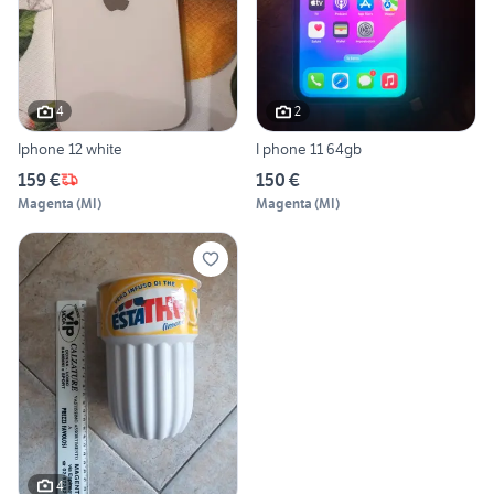
4
2
Iphone 12 white
I phone 11 64gb
159 €
150 €
Magenta
(
MI
)
Magenta
(
MI
)
4