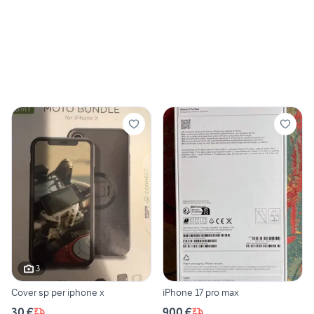
3
Cover sp per iphone x
iPhone 17 pro max
30 €
900 €