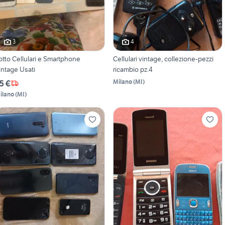
3
4
llulari e Smartphone
Cellulari vintage, collezione-pezzi
intage Usati
ricambio pz.4
Milano
(
MI
)
5 €
ilano
(
MI
)