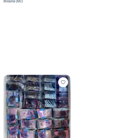
Milano
(
MI
)