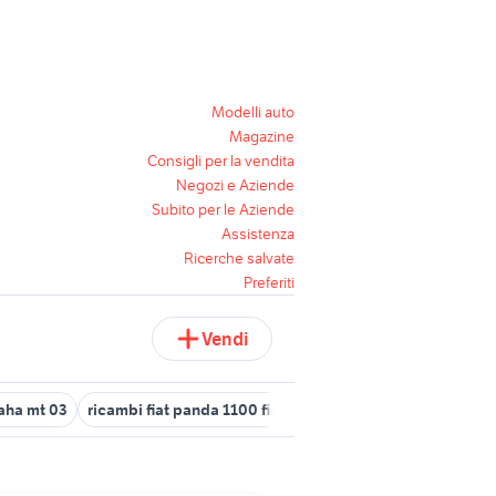
Modelli auto
Magazine
Consigli per la vendita
Negozi e Aziende
Subito per le Aziende
Assistenza
Ricerche salvate
Preferiti
Vendi
aha mt 03
ricambi fiat panda 1100 fire
ricambi classe a 140
ric