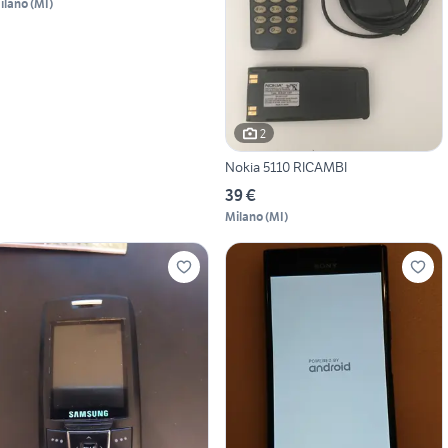
ilano
(
MI
)
2
Nokia 5110 RICAMBI
39 €
Milano
(
MI
)