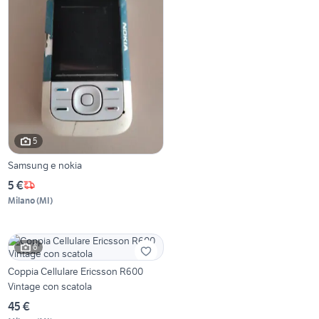
5
Samsung e nokia
5 €
Milano
(
MI
)
6
Coppia Cellulare Ericsson R600
Vintage con scatola
45 €