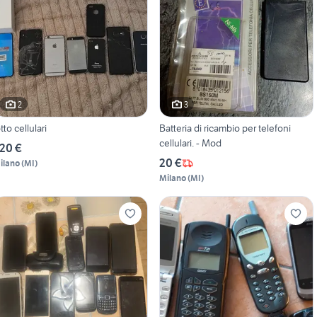
2
3
otto cellulari
Batteria di ricambio per telefoni
cellulari. - Mod
20 €
20 €
ilano
(
MI
)
Milano
(
MI
)