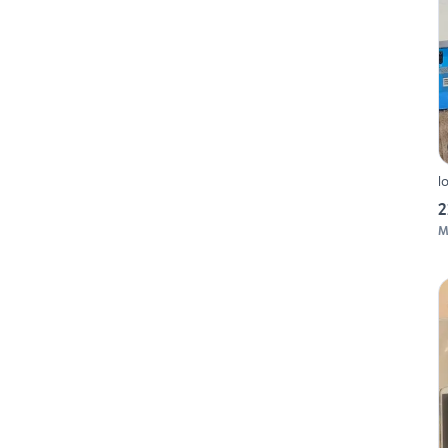
l
2
M