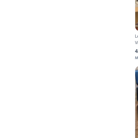
Lotto Ce
V
4
M