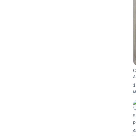
C
A
1
M
S
p
4