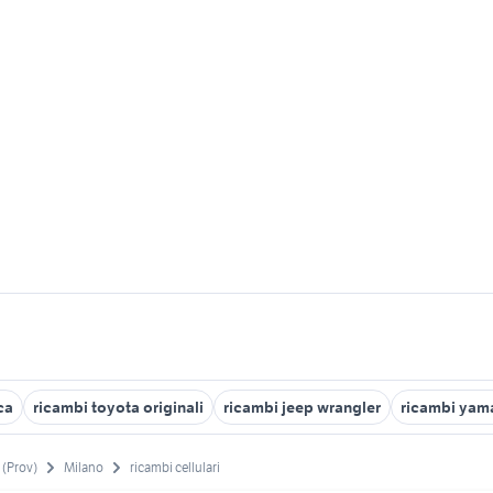
ca
ricambi toyota originali
ricambi jeep wrangler
ricambi yam
 (Prov)
Milano
ricambi cellulari