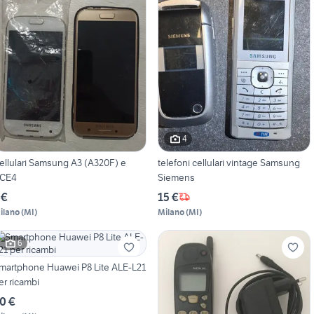
4
ellulari Samsung A3 (A320F) e
telefoni cellulari vintage Samsung
CE4
Siemens
 €
15 €
ilano
(
MI
)
Milano
(
MI
)
6
martphone Huawei P8 Lite ALE-L21
er ricambi
0 €