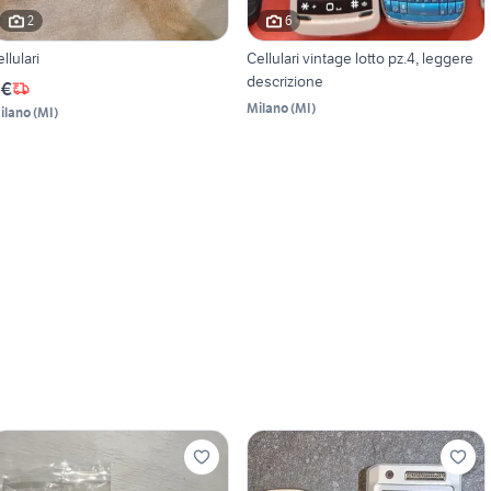
2
6
ellulari
Cellulari vintage lotto pz.4, leggere
descrizione
 €
Milano
(
MI
)
ilano
(
MI
)