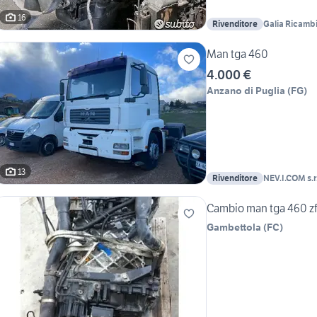
16
Rivenditore
Galia Ricamb
Man tga 460
4.000 €
Anzano di Puglia
(
FG
)
13
Rivenditore
NEV.I.COM s.r.
Cambio man tga 460 zf 
Gambettola
(
FC
)