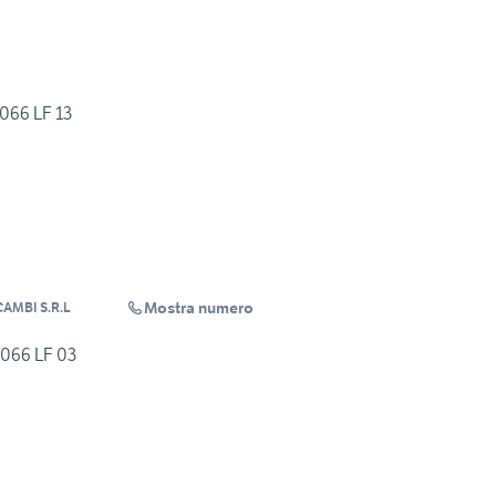
66 LF 13
Mostra numero
AMBI S.R.L
66 LF 03