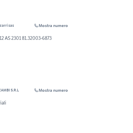
Mostra numero
carri sas
2 AS 2301 81.32003-6873
Mostra numero
AMBI S.R.L
iali