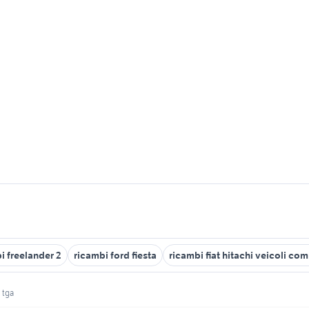
i freelander 2
ricambi ford fiesta
ricambi fiat hitachi veicoli co
 tga