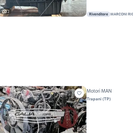
2
Rivenditore
MARCONI RIC
Motori MAN
Trapani
(
TP
)