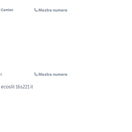
Mostra numero
i Camion
Mostra numero
l.
ecoslit 16s221 it