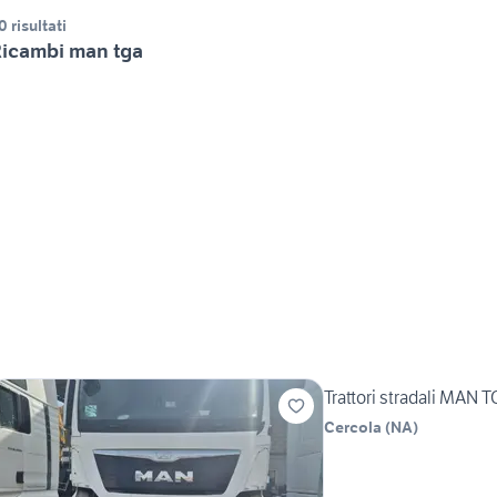
0 risultati
icambi man tga
Trattori stradali MAN 
Cercola
(
NA
)