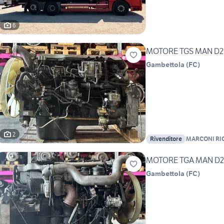
6
MOTORE TGS MAN D20
Gambettola
(
FC
)
2
Rivenditore
MARCONI RIC
MOTORE TGA MAN D20
Gambettola
(
FC
)