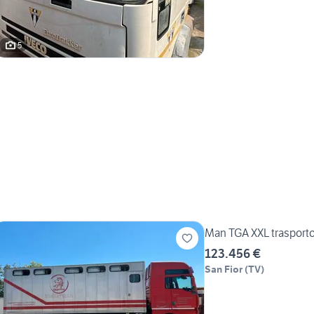
5
Man TGA XXL trasporto 
123.456 €
San Fior
(
TV
)