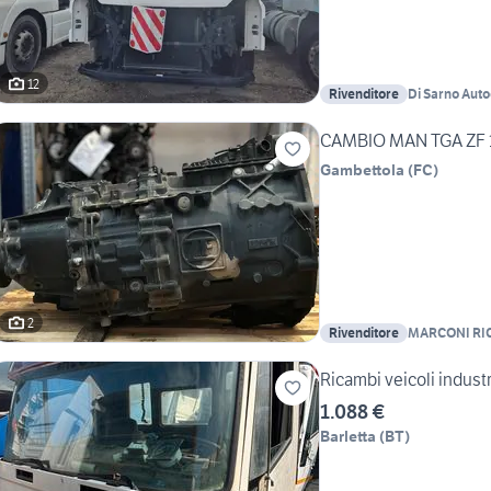
12
Rivenditore
Di Sarno Auto
CAMBIO MAN TGA ZF 1
Gambettola
(
FC
)
2
Rivenditore
MARCONI RIC
Ricambi veicoli industr
1.088 €
Barletta
(
BT
)