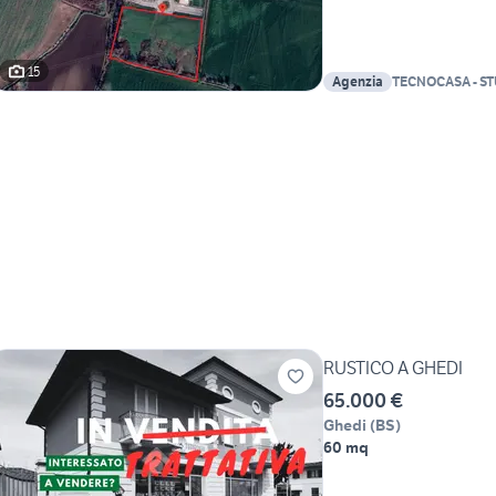
15
Agenzia
TECNOCASA - S
SRL
RUSTICO A GHEDI
65.000 €
Ghedi
(
BS
)
60 mq