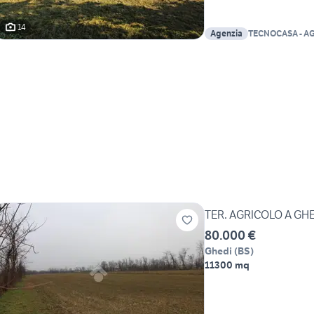
14
Agenzia
TECNOCASA - A
GHEDI SRL
TER. AGRICOLO A GH
80.000 €
Ghedi
(
BS
)
11300 mq