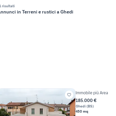
1 risultati
nnunci in Terreni e rustici a Ghedi
Immobile più Area
185.000 €
Ghedi
(
BS
)
450 mq