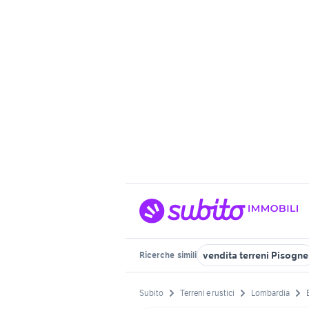
vendita terreni Pisogne
Ricerche
simili
Subito
Terreni e rustici
Lombardia