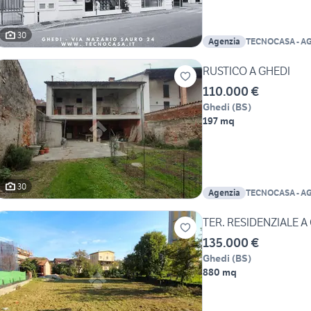
30
Agenzia
TECNOCASA - A
GHEDI SRL
RUSTICO A GHEDI
110.000 €
Ghedi
(
BS
)
197 mq
30
Agenzia
TECNOCASA - A
GHEDI SRL
TER. RESIDENZIALE A
135.000 €
Ghedi
(
BS
)
880 mq