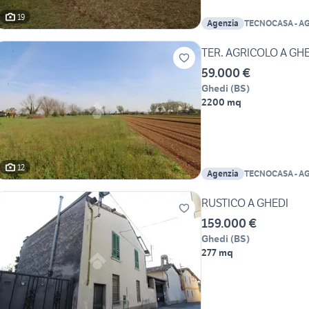
19
Agenzia
TECNOCASA - A
GHEDI SRL
TER. AGRICOLO A GH
59.000 €
Ghedi
(
BS
)
2200 mq
12
Agenzia
TECNOCASA - A
GHEDI SRL
RUSTICO A GHEDI
159.000 €
Ghedi
(
BS
)
277 mq