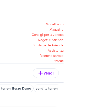
Modelli auto
Magazine
Consigli per la vendita
Negozi e Aziende
Subito per le Aziende
Assistenza
Ricerche salvate
Preferiti
Vendi
a terreni Berzo Demo
vendita terreni Calcinato
terreni in vendita