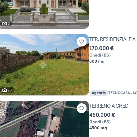
6
TER. RESIDENZIALE A
170.000 €
Ghedi
(
BS
)
800 mq
20
Agenzia
TECNOCASA - A
GHEDI SRL
TERRENO A GHEDI
450.000 €
Ghedi
(
BS
)
4500 mq