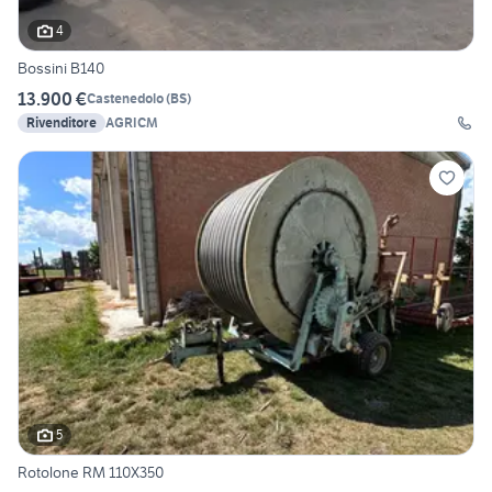
4
Bossini B140
13.900 €
Castenedolo
(
BS
)
Rivenditore
AGRICM
5
Rotolone RM 110X350