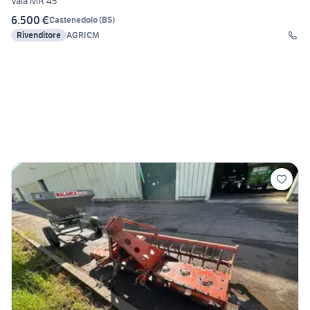
Vaia MR 45
6.500 €
Castenedolo
(
BS
)
Rivenditore
AGRICM