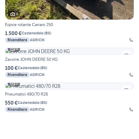
4
Erpice rotante Carraro 250
1.500 €
Castenedolo
(
BS
)
Rivenditore
AGRICM
4
Zavorre JOHN DEERE 50 KG
100 €
Castenedolo
(
BS
)
Rivenditore
AGRICM
3
Pneumatici 480/70 R28
550 €
Castenedolo
(
BS
)
Rivenditore
AGRICM