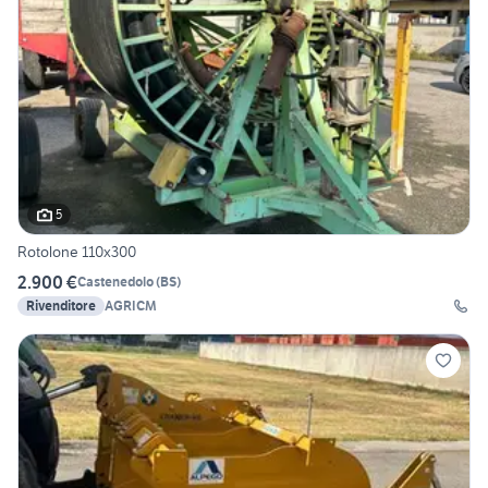
5
Rotolone 110x300
2.900 €
Castenedolo
(
BS
)
Rivenditore
AGRICM