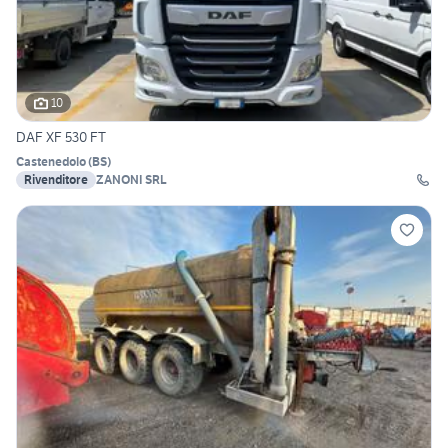
10
DAF XF 530 FT
Castenedolo
(
BS
)
Rivenditore
ZANONI SRL