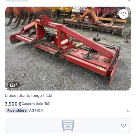
5
Erpice rotante forigo F 132
3.900 €
Castenedolo
(
BS
)
Rivenditore
AGRICM