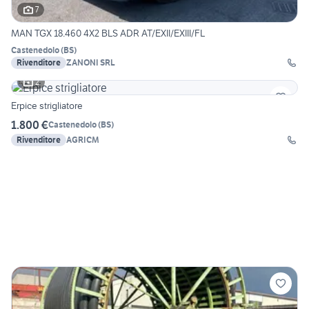
7
MAN TGX 18.460 4X2 BLS ADR AT/EXII/EXIII/FL
Castenedolo
(
BS
)
Rivenditore
ZANONI SRL
2
Erpice strigliatore
1.800 €
Castenedolo
(
BS
)
Rivenditore
AGRICM