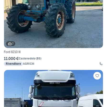
7
Ford 8210 III
11.000 €
Castenedolo
(
BS
)
Rivenditore
AGRICM