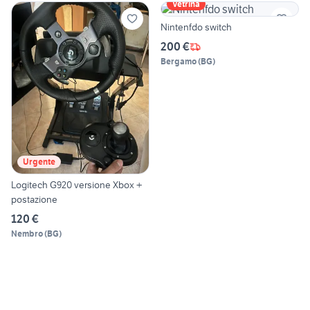
Vetrina
Nintenfdo switch
200 €
Bergamo
(
BG
)
Urgente
Logitech G920 versione Xbox +
postazione
120 €
Nembro
(
BG
)