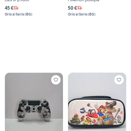
45 €
50 €
Orio al Serio
(
BG
)
Orio al Serio
(
BG
)