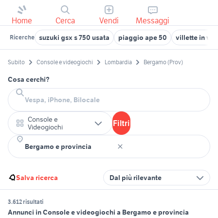
Home
Cerca
Vendi
Messaggi
suzuki gsx s 750 usata
piaggio ape 50
villette in ve
Ricerche
Subito
Console e videogiochi
Lombardia
Bergamo (Prov)
Cosa cerchi?
Console e
Filtri
Videogiochi
Salva ricerca
Dal più rilevante
3.612 risultati
Annunci in Console e videogiochi a Bergamo e provincia