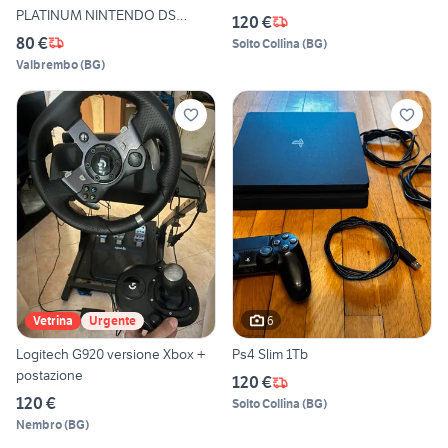
PLATINUM NINTENDO DS
120 €
COMPLETO ITA
80 €
Solto Collina
(
BG
)
Valbrembo
(
BG
)
6
Vetrina
Urgente
Logitech G920 versione Xbox +
Ps4 Slim 1Tb
postazione
120 €
120 €
Solto Collina
(
BG
)
Nembro
(
BG
)