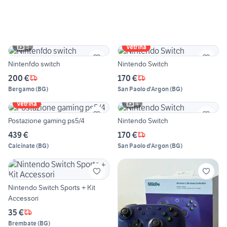
5
Vetrina
Nintenfdo switch
Nintendo Switch
200 €
170 €
Bergamo
(
BG
)
San Paolo d'Argon
(
BG
)
4
Vetrina
Postazione gaming ps5/4
Nintendo Switch
439 €
170 €
Calcinate
(
BG
)
San Paolo d'Argon
(
BG
)
Nintendo Switch Sports + Kit
Accessori
35 €
Brembate
(
BG
)