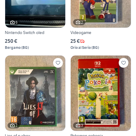
6
2
Nintendo Switch oled
Videogame
250 €
25 €
Bergamo
(
BG
)
Orio al Serio
(
BG
)
2
3
Lies of p xbox
Pokemon pokopia