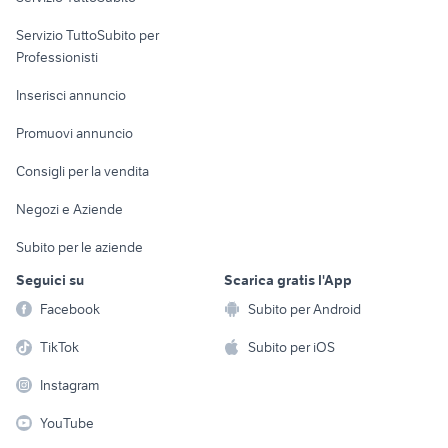
elettronica
per la casa e la
sports e hobby
Servizio TuttoSubito per
persona
Informatica
Animali
Professionisti
Arredamento e
Console e
Accessori per
Casalinghi
Inserisci annuncio
Videogiochi
animali
Elettrodomestici
Promuovi annuncio
Audio/Video
Musica e Film
Giardino e Fai da te
Consigli per la vendita
Fotografia
Libri e Riviste
Abbigliamento e
Negozi e Aziende
Telefonia
Strumenti Musicali
Accessori
Subito per le aziende
Sports
Tutto per i bambini
Seguici su
Scarica gratis l'App
Biciclette
Facebook
Subito per Android
Collezionismo
TikTok
Subito per iOS
Instagram
YouTube