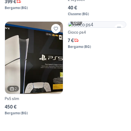
399 €
40 €
Bergamo
(
BG
)
Clusone
(
BG
)
2
Gioco ps4
7 €
Bergamo
(
BG
)
2
Ps5 slim
450 €
Bergamo
(
BG
)