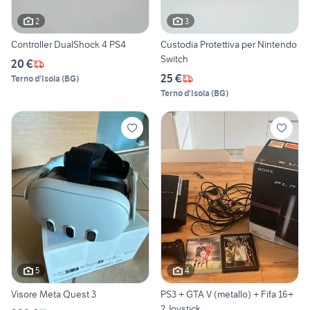
2
3
Controller DualShock 4 PS4
Custodia Protettiva per Nintendo
Switch
20 €
25 €
Terno d'Isola
(
BG
)
Terno d'Isola
(
BG
)
5
4
Visore Meta Quest 3
PS3 + GTA V (metallo) + Fifa 16+
2 Joystick