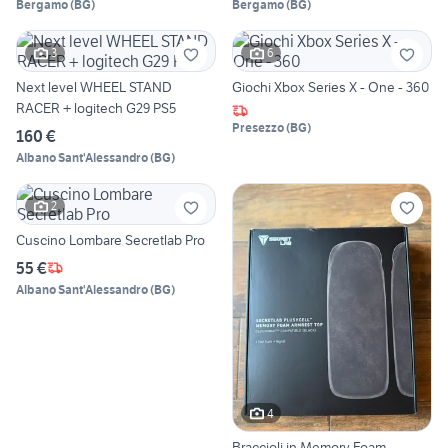
Bergamo
(
BG
)
Bergamo
(
BG
)
3
6
Next level WHEEL STAND
Giochi Xbox Series X - One - 360
RACER + logitech G29 PS5
Presezzo
(
BG
)
160 €
Albano Sant'Alessandro
(
BG
)
2
Cuscino Lombare Secretlab Pro
55 €
Albano Sant'Alessandro
(
BG
)
4
Braccioli in Memory Foam