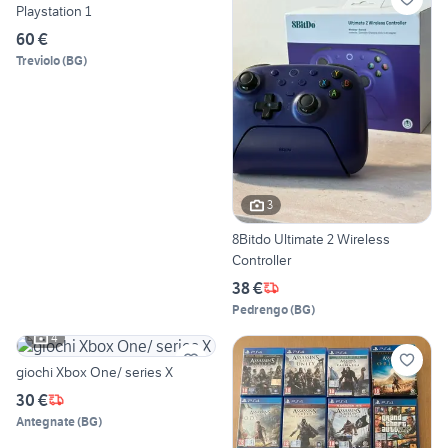
Playstation 1
60 €
Treviolo
(
BG
)
3
8Bitdo Ultimate 2 Wireless
Controller
38 €
Pedrengo
(
BG
)
4
giochi Xbox One/ series X
30 €
Antegnate
(
BG
)