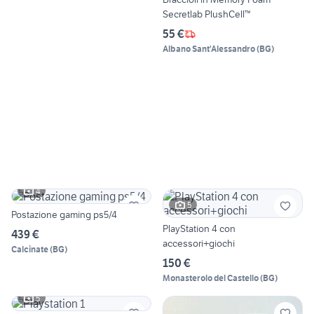
Secretlab PlushCell™
55 €
Albano Sant'Alessandro
(
BG
)
4
5
Postazione gaming ps5/4
PlayStation 4 con
439 €
accessori+giochi
Calcinate
(
BG
)
150 €
Monasterolo del Castello
(
BG
)
5