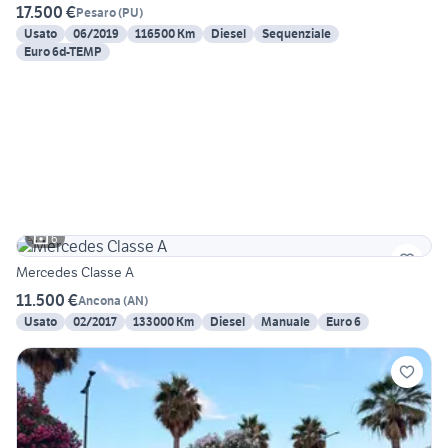
17.500 €
Pesaro
(
PU
)
Usato
06/2019
116500 Km
Diesel
Sequenziale
Euro 6d-TEMP
6
Mercedes Classe A
11.500 €
Ancona
(
AN
)
Usato
02/2017
133000 Km
Diesel
Manuale
Euro 6