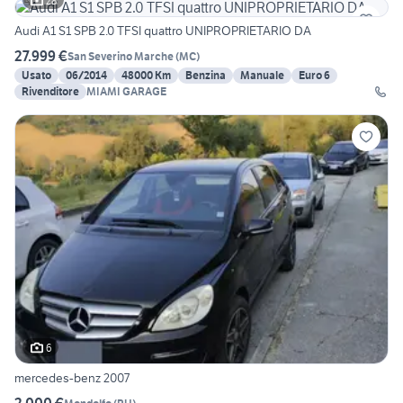
28
Audi A1 S1 SPB 2.0 TFSI quattro UNIPROPRIETARIO DA
27.999 €
San Severino Marche
(
MC
)
Usato
06/2014
48000 Km
Benzina
Manuale
Euro 6
Rivenditore
MIAMI GARAGE
6
mercedes-benz 2007