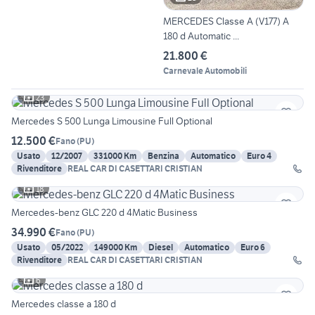
MERCEDES Classe A (V177) A
180 d Automatic ...
21.800 €
Carnevale Automobili
23
Mercedes S 500 Lunga Limousine Full Optional
12.500 €
Fano
(
PU
)
Usato
12/2007
331000 Km
Benzina
Automatico
Euro 4
Rivenditore
REAL CAR DI CASETTARI CRISTIAN
18
Mercedes-benz GLC 220 d 4Matic Business
34.990 €
Fano
(
PU
)
Usato
05/2022
149000 Km
Diesel
Automatico
Euro 6
Rivenditore
REAL CAR DI CASETTARI CRISTIAN
6
Mercedes classe a 180 d