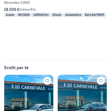
Mercedes A180D
18.500 €
Urbino
(
PU
)
Usato
09/2020
145500 Km
Diesel
Automatico
Euro 6d-TEMP
Scelti per te