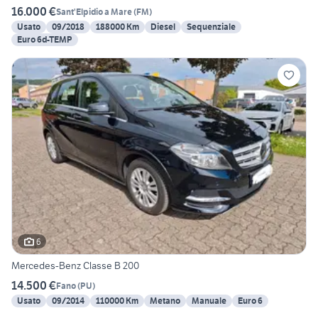
16.000 €
Sant'Elpidio a Mare
(
FM
)
Usato
09/2018
188000 Km
Diesel
Sequenziale
Euro 6d-TEMP
6
Mercedes-Benz Classe B 200
14.500 €
Fano
(
PU
)
Usato
09/2014
110000 Km
Metano
Manuale
Euro 6