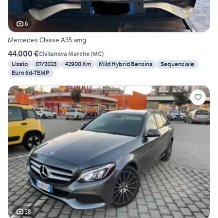
6
Mercedes Classe A35 amg
44.000 €
Civitanova Marche
(
MC
)
Usato
07/2023
42900 Km
Mild Hybrid Benzina
Sequenziale
Euro 6d-TEMP
28