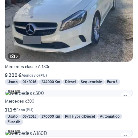
6
Mercedes classe A 180d
9.200 €
Mondavio
(
PU
)
Usato
01/2016
234000 Km
Diesel
Sequenziale
Euro 6
6
Mercedes c300
111 €
Fano
(
PU
)
Usato
05/2015
270000 Km
Full Hybrid Diesel
Automatico
Euro 6b
6