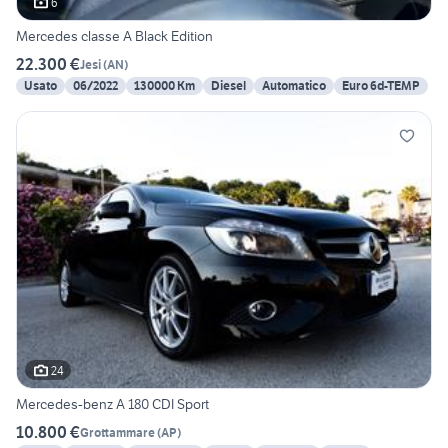
6
Mercedes classe A Black Edition
22.300 €
Jesi
(
AN
)
Usato
06/2022
130000 Km
Diesel
Automatico
Euro 6d-TEMP
24
Mercedes-benz A 180 CDI Sport
10.800 €
Grottammare
(
AP
)