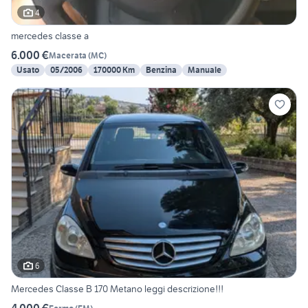
4
mercedes classe a
6.000 €
Macerata
(
MC
)
Usato
05/2006
170000 Km
Benzina
Manuale
6
Mercedes Classe B 170 Metano leggi descrizione!!!