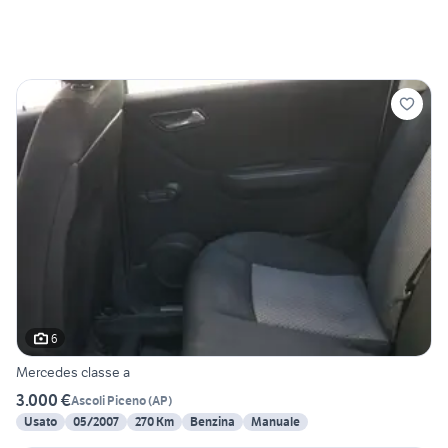
6
Mercedes classe a
3.000 €
Ascoli Piceno
(
AP
)
Usato
05/2007
270 Km
Benzina
Manuale