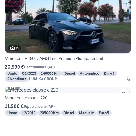
15
Mercedes A 180 D AMG Line Premium Plus Speedshift
20.999 €
Grottammare
(
AP
)
Usato
08/2023
140000 Km
Diesel
Automatico
Euro 6
Rivenditore
LUMIKA GROUP
6
Mercedes classe e 220
11.500 €
Ripatransone
(
AP
)
Usato
12/2012
205000 Km
Diesel
Manuale
Euro 5