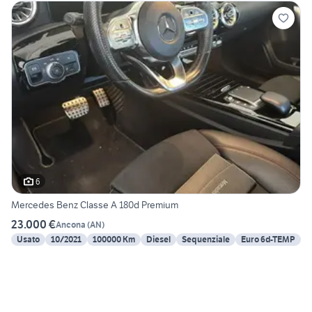
6
Mercedes Benz Classe A 180d Premium
23.000 €
Ancona
(
AN
)
Usato
10/2021
100000 Km
Diesel
Sequenziale
Euro 6d-TEMP