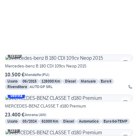
10
Mercedes-benz B 180 CDI 109cv Neop 2015
10.500 €
Mondolfo
(
PU
)
Usato
06/2015
128000 Km
Diesel
Manuale
Euro 6
Rivenditore
AUTO GP SRL
Vetrina
MERCEDES-BENZ CLASSE T d180 Premium
23.400 €
Ancona
(
AN
)
Usato
03/2024
61000 Km
Diesel
Automatico
Euro 6d-TEMP
6