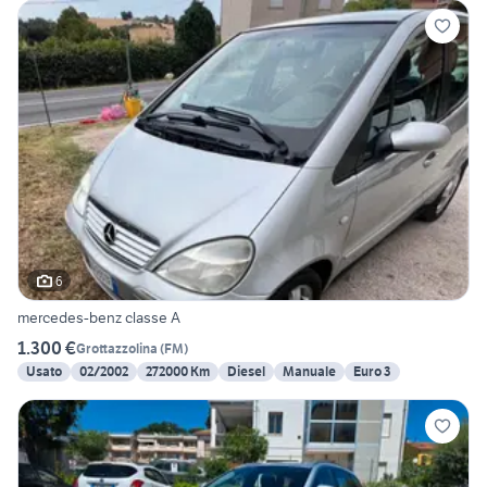
6
mercedes-benz classe A
1.300 €
Grottazzolina
(
FM
)
Usato
02/2002
272000 Km
Diesel
Manuale
Euro 3