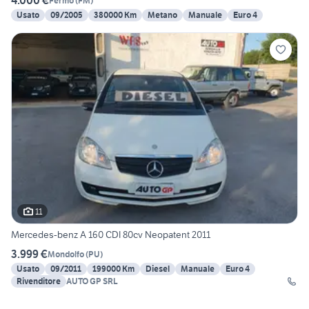
4.000 €
Fermo
(
FM
)
Usato
09/2005
380000 Km
Metano
Manuale
Euro 4
11
Mercedes-benz A 160 CDI 80cv Neopatent 2011
3.999 €
Mondolfo
(
PU
)
Usato
09/2011
199000 Km
Diesel
Manuale
Euro 4
Rivenditore
AUTO GP SRL