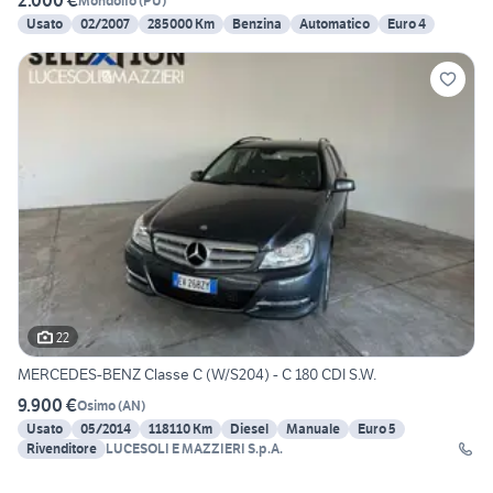
2.000 €
Mondolfo
(
PU
)
Usato
02/2007
285000 Km
Benzina
Automatico
Euro 4
22
MERCEDES-BENZ Classe C (W/S204) - C 180 CDI S.W.
9.900 €
Osimo
(
AN
)
Usato
05/2014
118110 Km
Diesel
Manuale
Euro 5
Rivenditore
LUCESOLI E MAZZIERI S.p.A.