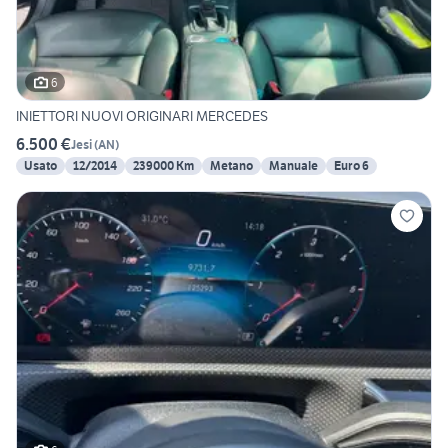
6
INIETTORI NUOVI ORIGINARI MERCEDES
6.500 €
Jesi
(
AN
)
Usato
12/2014
239000 Km
Metano
Manuale
Euro 6