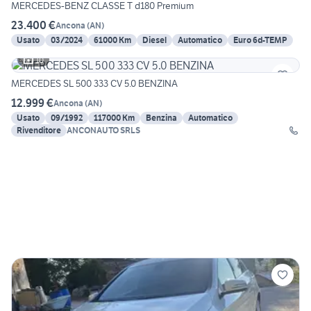
MERCEDES-BENZ CLASSE T d180 Premium
23.400 €
Ancona
(
AN
)
Usato
03/2024
61000 Km
Diesel
Automatico
Euro 6d-TEMP
10
MERCEDES SL 500 333 CV 5.0 BENZINA
12.999 €
Ancona
(
AN
)
Usato
09/1992
117000 Km
Benzina
Automatico
Rivenditore
ANCONAUTO SRLS