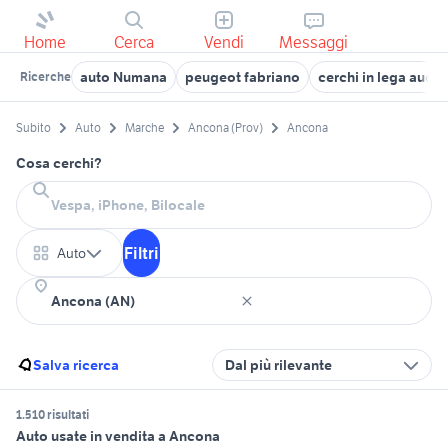
Home
Cerca
Vendi
Messaggi
auto Numana
peugeot fabriano
cerchi in lega audi
Ricerche
Subito
Auto
Marche
Ancona (Prov)
Ancona
Cosa cerchi?
Filtri
Auto
Salva ricerca
Dal più rilevante
1.510 risultati
Auto usate in vendita a Ancona