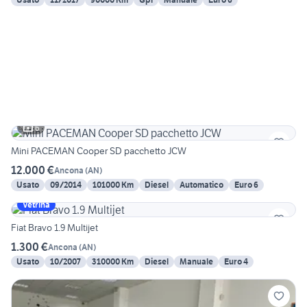
6
Mini PACEMAN Cooper SD pacchetto JCW
12.000 €
Ancona
(
AN
)
Usato
09/2014
101000 Km
Diesel
Automatico
Euro 6
Vetrina
Fiat Bravo 1.9 Multijet
1.300 €
Ancona
(
AN
)
Usato
10/2007
310000 Km
Diesel
Manuale
Euro 4