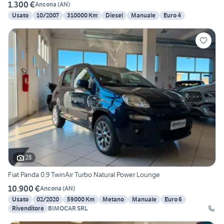
1.300 €
Ancona
(
AN
)
Usato
10/2007
310000 Km
Diesel
Manuale
Euro 4
28
Fiat Panda 0.9 TwinAir Turbo Natural Power Lounge
10.900 €
Ancona
(
AN
)
Usato
02/2020
59000 Km
Metano
Manuale
Euro 6
Rivenditore
BIMOCAR SRL