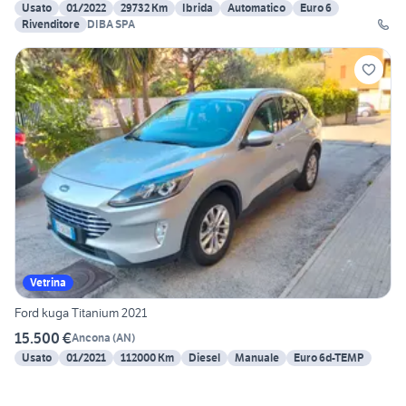
Usato
01/2022
29732 Km
Ibrida
Automatico
Euro 6
Rivenditore
DIBA SPA
Vetrina
Ford kuga Titanium 2021
15.500 €
Ancona
(
AN
)
Usato
01/2021
112000 Km
Diesel
Manuale
Euro 6d-TEMP