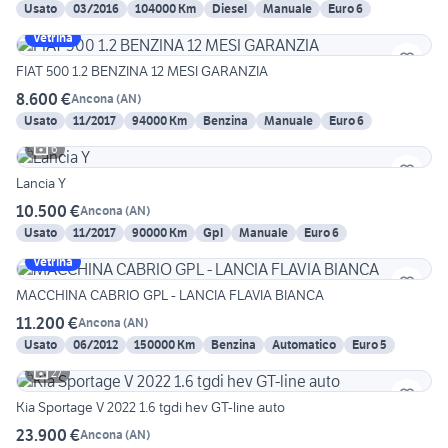
Usato
03/2016
104000 Km
Diesel
Manuale
Euro 6
Vetrina
FIAT 500 1.2 BENZINA 12 MESI GARANZIA
8.600 €
Ancona
(
AN
)
Usato
11/2017
94000 Km
Benzina
Manuale
Euro 6
6
Lancia Y
10.500 €
Ancona
(
AN
)
Usato
11/2017
90000 Km
Gpl
Manuale
Euro 6
Vetrina
MACCHINA CABRIO GPL - LANCIA FLAVIA BIANCA
11.200 €
Ancona
(
AN
)
Usato
06/2012
150000 Km
Benzina
Automatico
Euro 5
27
Kia Sportage V 2022 1.6 tgdi hev GT-line auto
23.900 €
Ancona
(
AN
)