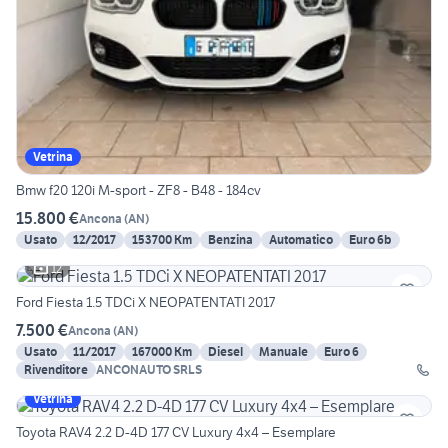
Vetrina
Bmw f20 120i M-sport - ZF8 - B48 - 184cv
15.800 €
Ancona
(
AN
)
Usato
12/2017
153700 Km
Benzina
Automatico
Euro 6b
12
Ford Fiesta 1.5 TDCi X NEOPATENTATI 2017
7.500 €
Ancona
(
AN
)
Usato
11/2017
167000 Km
Diesel
Manuale
Euro 6
Rivenditore
ANCONAUTO SRLS
Vetrina
Toyota RAV4 2.2 D-4D 177 CV Luxury 4x4 – Esemplare