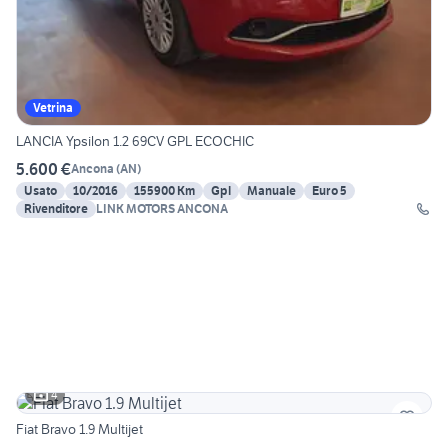
Vetrina
LANCIA Ypsilon 1.2 69CV GPL ECOCHIC
5.600 €
Ancona
(
AN
)
Usato
10/2016
155900 Km
Gpl
Manuale
Euro 5
Rivenditore
LINK MOTORS ANCONA
4
Fiat Bravo 1.9 Multijet