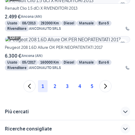
Renault Clio 1.5 dCi X RIVENDITORI 2013
2.499 €
Ancona
(
AN
)
Usato
08/2013
292000 Km
Diesel
Manuale
Euro 5
Rivenditore
ANCONAUTO SRLS
17
Peugeot 208 1.6D Allure OK PER NEOPATENTATI 2017
6.300 €
Ancona
(
AN
)
Usato
05/2017
160000 Km
Diesel
Manuale
Euro 6
Rivenditore
ANCONAUTO SRLS
1
2
3
4
5
Più cercati
Correlati
Richerche simili
Suggerimenti
Ricerche consigliate
auto Monte San Vito
fiat panda Ascoli
auto honda benzina