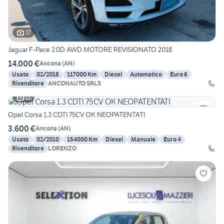
17
Jaguar F-Pace 2.0D AWD MOTORE REVISIONATO 2018
14.000 €
Ancona
(
AN
)
Usato
02/2018
117000 Km
Diesel
Automatico
Euro 6
Rivenditore
ANCONAUTO SRLS
11
Opel Corsa 1.3 CDTI 75CV OK NEOPATENTATI
3.600 €
Ancona
(
AN
)
Usato
02/2010
154000 Km
Diesel
Manuale
Euro 4
Rivenditore
LORENZO