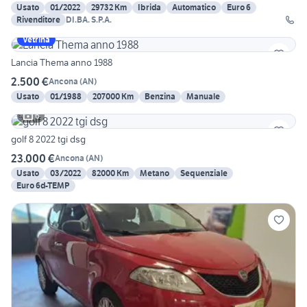
Usato
01/2022
29732 Km
Ibrida
Automatico
Euro 6
Rivenditore
DI.BA. S.P.A.
Vetrina
Lancia Thema anno 1988
2.500 €
Ancona
(
AN
)
Usato
01/1988
207000 Km
Benzina
Manuale
6
golf 8 2022 tgi dsg
23.000 €
Ancona
(
AN
)
Usato
03/2022
82000 Km
Metano
Sequenziale
Euro 6d-TEMP