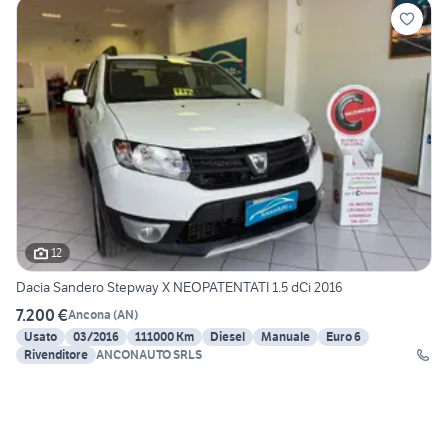
12
Dacia Sandero Stepway X NEOPATENTATI 1.5 dCi 2016
7.200 €
Ancona
(
AN
)
Usato
03/2016
111000 Km
Diesel
Manuale
Euro 6
Rivenditore
ANCONAUTO SRLS