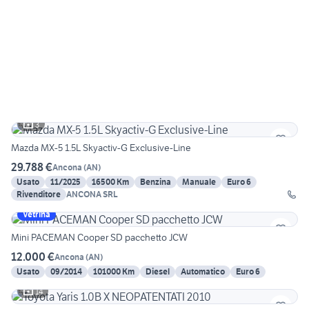
3
Mazda MX-5 1.5L Skyactiv-G Exclusive-Line
29.788 €
Ancona
(
AN
)
Usato
11/2025
16500 Km
Benzina
Manuale
Euro 6
Rivenditore
ANCONA SRL
Vetrina
Mini PACEMAN Cooper SD pacchetto JCW
12.000 €
Ancona
(
AN
)
Usato
09/2014
101000 Km
Diesel
Automatico
Euro 6
14