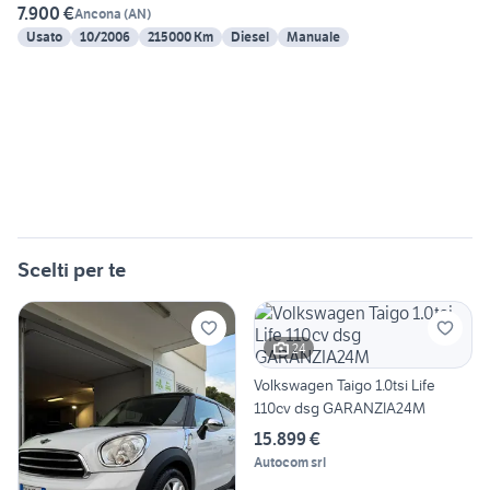
7.900 €
Ancona
(
AN
)
Usato
10/2006
215000 Km
Diesel
Manuale
Scelti per te
24
Volkswagen Taigo 1.0tsi Life
110cv dsg GARANZIA24M
15.899 €
Autocom srl