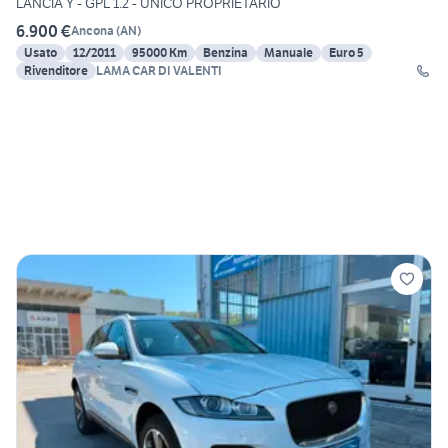
LANCIA Y - GPL 1.2 - UNICO PROPRIETARIO
6.900 €
Ancona
(
AN
)
Usato
12/2011
95000 Km
Benzina
Manuale
Euro 5
Rivenditore
LAMA CAR DI VALENTI