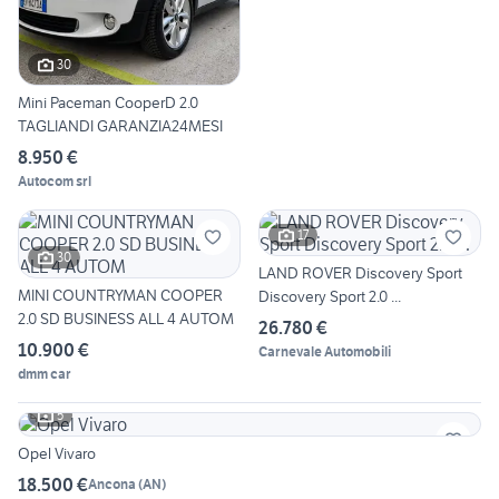
30
Mini Paceman CooperD 2.0
TAGLIANDI GARANZIA24MESI
8.950 €
Autocom srl
17
30
LAND ROVER Discovery Sport
MINI COUNTRYMAN COOPER
Discovery Sport 2.0 ...
2.0 SD BUSINESS ALL 4 AUTOM
26.780 €
10.900 €
Carnevale Automobili
dmm car
5
Opel Vivaro
18.500 €
Ancona
(
AN
)