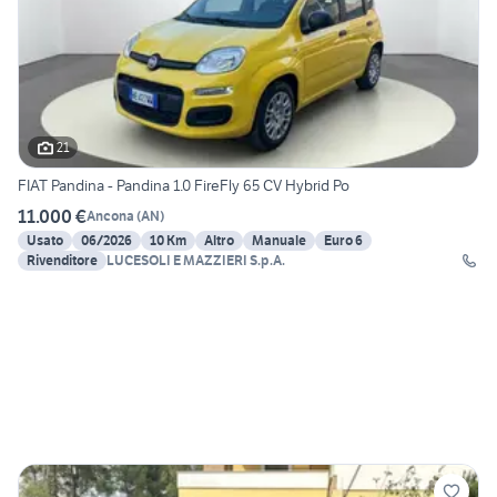
21
FIAT Pandina - Pandina 1.0 FireFly 65 CV Hybrid Po
11.000 €
Ancona
(
AN
)
Usato
06/2026
10 Km
Altro
Manuale
Euro 6
Rivenditore
LUCESOLI E MAZZIERI S.p.A.