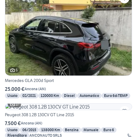
6
Mercedes GLA 200d Sport
25.000 €
Ancona
(
AN
)
Usato
02/2021
120000 Km
Diesel
Automatico
Euro 6d-TEMP
17
Peugeot 308 1.2B 130CV GT Line 2015
7.500 €
Ancona
(
AN
)
Usato
06/2015
138000 Km
Benzina
Manuale
Euro 6
Rivenditore
ANCONAUTO SRLS