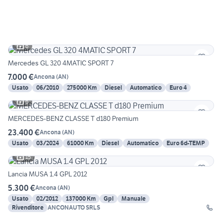
6
Mercedes GL 320 4MATIC SPORT 7
7.000 €
Ancona
(
AN
)
Usato
06/2010
275000 Km
Diesel
Automatico
Euro 4
6
MERCEDES-BENZ CLASSE T d180 Premium
23.400 €
Ancona
(
AN
)
Usato
03/2024
61000 Km
Diesel
Automatico
Euro 6d-TEMP
15
Lancia MUSA 1.4 GPL 2012
5.300 €
Ancona
(
AN
)
Usato
02/2012
137000 Km
Gpl
Manuale
Rivenditore
ANCONAUTO SRLS