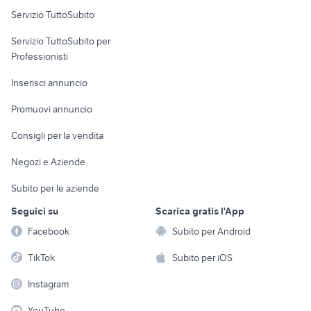
Servizio TuttoSubito
elettronica
per la casa e la
sports e hobby
Servizio TuttoSubito per
persona
Informatica
Animali
Professionisti
Arredamento e
Console e
Accessori per
Casalinghi
Inserisci annuncio
Videogiochi
animali
Elettrodomestici
Promuovi annuncio
Audio/Video
Musica e Film
Giardino e Fai da te
Consigli per la vendita
Fotografia
Libri e Riviste
Abbigliamento e
Negozi e Aziende
Telefonia
Strumenti Musicali
Accessori
Subito per le aziende
Sports
Tutto per i bambini
Seguici su
Scarica gratis l'App
Biciclette
Facebook
Subito per Android
Collezionismo
TikTok
Subito per iOS
Instagram
YouTube