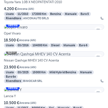
Toyota Yaris 1.0B X NEOPATENTATI 2010
4.200 €
Ancona
(
AN
)
Usato
11/2010
172000 Km
Benzina
Manuale
Euro 5
Rivenditore
ANCONAUTO SRLS
Vetrina
Opel Vivaro
18.500 €
Ancona
(
AN
)
Usato
03/2016
104000 Km
Diesel
Manuale
Euro 6
27
Nissan Qashqai MHEV 140 CV Acenta
23.900 €
Ancona
(
AN
)
Usato
03/2025
15000 Km
Mild Hybrid Benzina
Manuale
Euro 6e
Rivenditore
BIMOCAR SRL
Vetrina
Lancia Y
10.500 €
Ancona
(
AN
)
Usato
11/2017
90000 Km
Gpl
Manuale
Euro 6