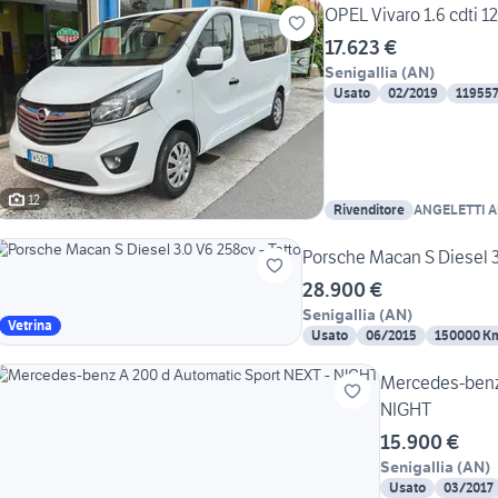
OPEL Vivaro 1.6 cdti 1
17.623 €
Senigallia
(
AN
)
Usato
02/2019
11955
12
Rivenditore
ANGELETTI 
Porsche Macan S Diesel 3.
28.900 €
Senigallia
(
AN
)
Vetrina
Usato
06/2015
150000 K
Mercedes-benz 
NIGHT
15.900 €
Senigallia
(
AN
)
Usato
03/2017