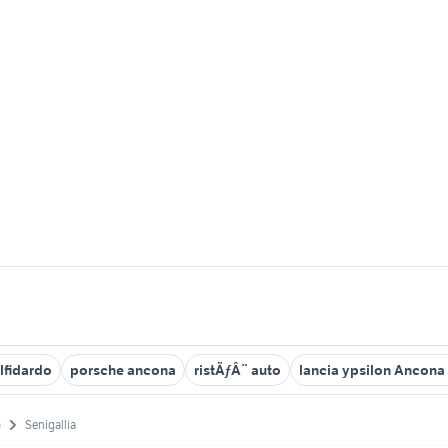
lfidardo
porsche ancona
ristÃƒÂ¨ auto
lancia ypsilon Ancona
)
Senigallia