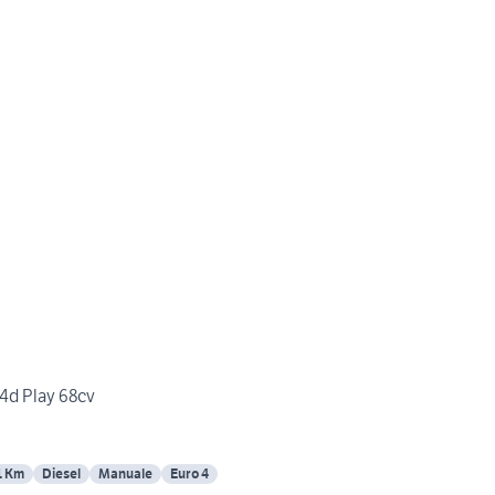
.4d Play 68cv
1 Km
Diesel
Manuale
Euro 4