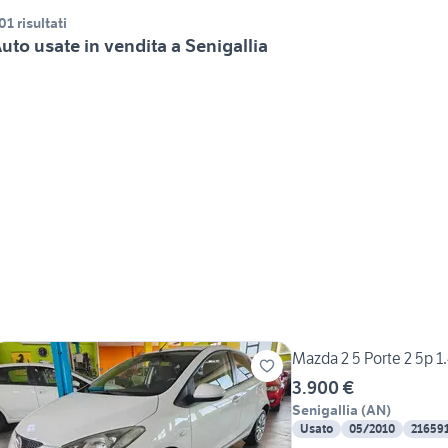
01 risultati
uto usate in vendita a Senigallia
Mazda 2 5 Porte 2 5p 1
3.900 €
Senigallia
(
AN
)
Usato
05/2010
21659