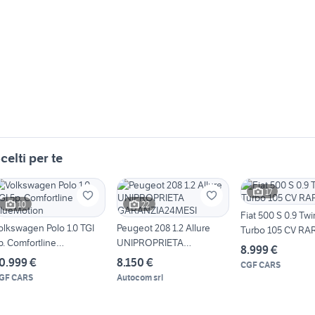
celti per te
17
10
22
Fiat 500 S 0.9 Twi
olkswagen Polo 1.0 TGI
Peugeot 208 1.2 Allure
Turbo 105 CV RA
p. Comfortline
UNIPROPRIETA
8.999 €
lueMotion
GARANZIA24MESI
0.999 €
8.150 €
CGF CARS
GF CARS
Autocom srl