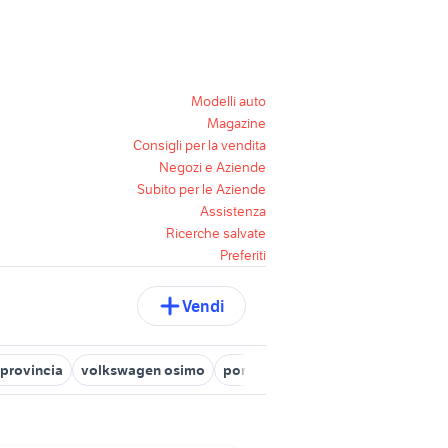
Modelli auto
Magazine
Consigli per la vendita
Negozi e Aziende
Subito per le Aziende
Assistenza
Ricerche salvate
Preferiti
Vendi
 provincia
volkswagen osimo
porsche ancona e provincia
fia