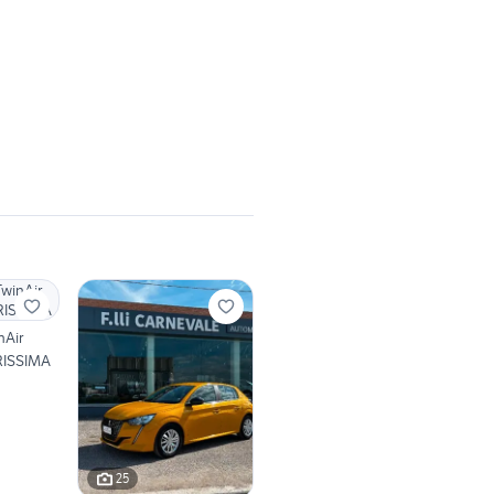
nAir
RISSIMA
25