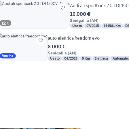
Audi a5 sportback 2.0 TDI 15
16.000 €
Senigallia
(
AN
)
6
Usato
07/2015
161581 Km
Di
auto elettrica freedom evo
8.000 €
Senigallia
(
AN
)
Vetrina
Usato
04/2025
5 Km
Elettrica
Automati