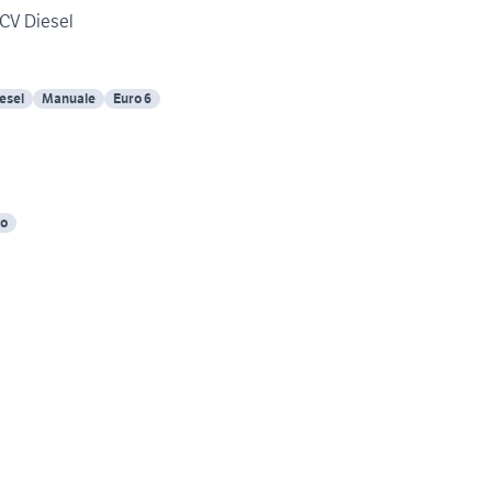
0CV Diesel
esel
Manuale
Euro 6
co