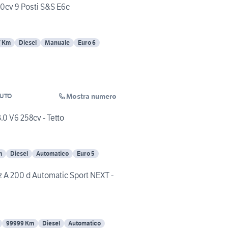
20cv 9 Posti S&S E6c
7 Km
Diesel
Manuale
Euro 6
Mostra numero
AUTO
0 V6 258cv - Tetto
m
Diesel
Automatico
Euro 5
A 200 d Automatic Sport NEXT -
99999 Km
Diesel
Automatico