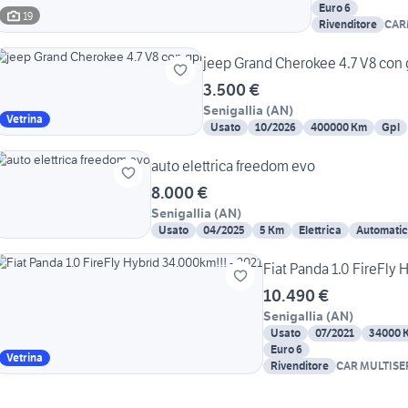
Euro 6
19
Rivenditore
CAR
jeep Grand Cherokee 4.7 V8 con 
3.500 €
Senigallia
(
AN
)
Vetrina
Usato
10/2026
400000 Km
Gpl
auto elettrica freedom evo
8.000 €
Senigallia
(
AN
)
Usato
04/2025
5 Km
Elettrica
Automati
Fiat Panda 1.0 FireFly 
10.490 €
Senigallia
(
AN
)
Usato
07/2021
34000 
Euro 6
Vetrina
Rivenditore
CAR MULTISE