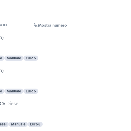
Mostra numero
AUTO
o)
o
Manuale
Euro 5
o)
o
Manuale
Euro 5
0CV Diesel
esel
Manuale
Euro 6