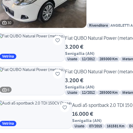
30
Rivenditore
ANGELETTI 
Fiat QUBO Natural Power (metan
3.200 €
Senigallia
(
AN
)
Vetrina
Usato
12/2012
285000 Km
Metan
Fiat QUBO Natural Power (metan
3.200 €
Senigallia
(
AN
)
6
Usato
12/2012
285000 Km
Metan
Audi a5 sportback 2.0 TDI 15
16.000 €
Senigallia
(
AN
)
Vetrina
Usato
07/2015
161581 Km
Di