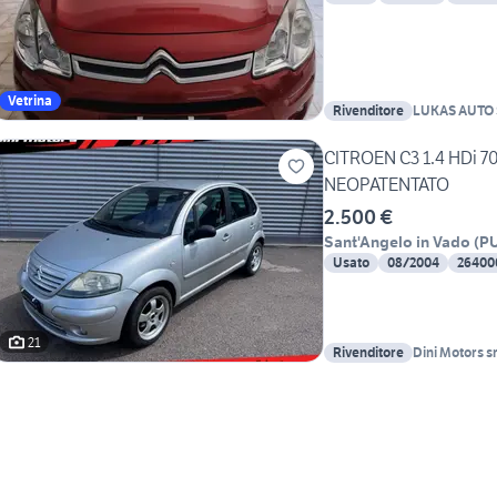
Vetrina
Rivenditore
CITROEN C3 1.4 HDi 7
NEOPATENTATO
2.500 €
Sant'Angelo in Vado
(
P
Usato
08/2004
26400
21
Rivenditore
Dini Motors sr