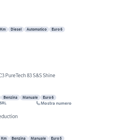
 Km
Diesel
Automatico
Euro 6
C3 PureTech 83 S&S Shine
Benzina
Manuale
Euro 6
Mostra numero
SRL
Seduction
9 Km
Benzina
Manuale
Euro 5