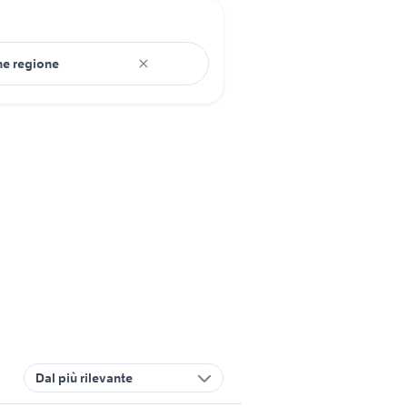
Dal più rilevante