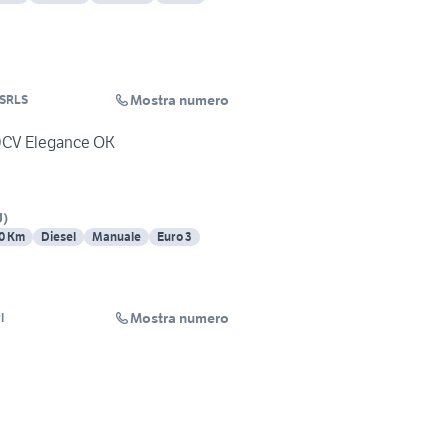
Mostra numero
LUKAS AUTO SRLS
0CV Elegance OK
U
)
0 Km
Diesel
Manuale
Euro 3
Mostra numero
l