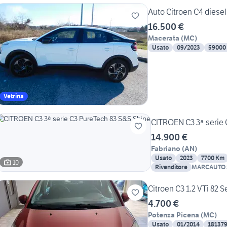
Auto Citroen C4 diesel
16.500 €
Macerata
(
MC
)
Usato
09/2023
59000
Vetrina
CITROEN C3 3ª serie 
14.900 €
Fabriano
(
AN
)
Usato
2023
7700 Km
10
Rivenditore
MARCAUTO 
Citroen C3 1.2 VTi 82 
4.700 €
Potenza Picena
(
MC
)
Usato
01/2014
18137