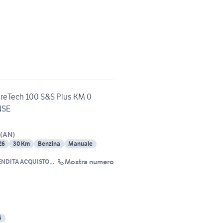
ureTech 100 S&S Plus KM 0
NSE
(
AN
)
26
30 Km
Benzina
Manuale
Mostra numero
DITA ACQUISTO
NOLEGGIO AUTO
5