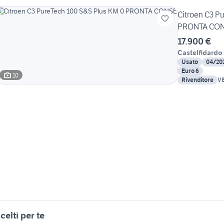
Citroen C3 P
PRONTA CO
17.900 €
Castelfidardo
Usato
04/20
Euro 6
10
Rivenditore
VEN
celti per te