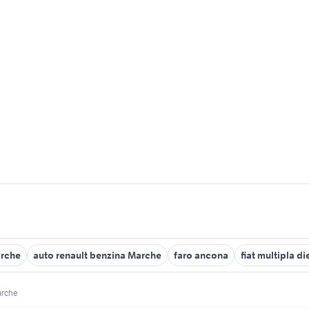
rche
auto renault benzina Marche
faro ancona
fiat multipla d
rche