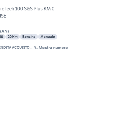
ureTech 100 S&S Plus KM 0
NSE
(
AN
)
26
20 Km
Benzina
Manuale
Mostra numero
DITA ACQUISTO
NOLEGGIO AUTO