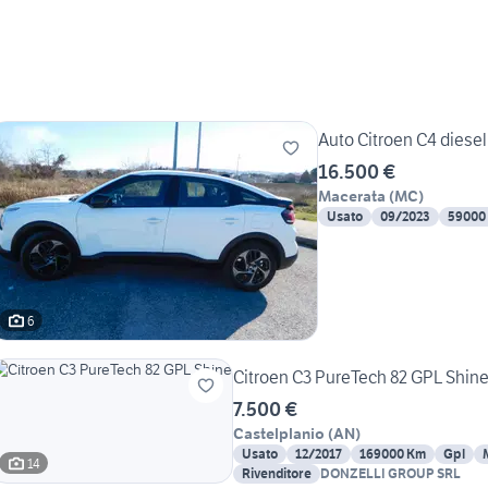
Auto Citroen C4 diesel
16.500 €
Macerata
(
MC
)
Usato
09/2023
59000
6
Citroen C3 PureTech 82 GPL Shin
7.500 €
Castelplanio
(
AN
)
Usato
12/2017
169000 Km
Gpl
14
Rivenditore
DONZELLI GROUP SRL