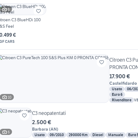
8
itroen C3 BlueHDi 100
&S Feel
0.499 €
GF CARS
Citroen C3 P
PRONTA CO
17.900 €
Castelfidardo
Usato
06/20
Euro 6
10
Rivenditore
VEN
C3 neopatentati
2.500 €
Barbara
(
AN
)
6
Usato
09/2010
290000 Km
Diesel
Manuale
Euro 