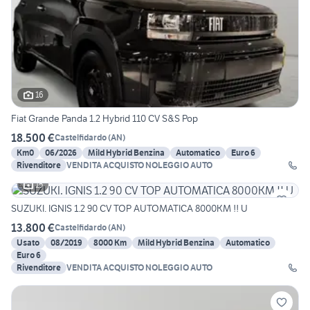
16
Fiat Grande Panda 1.2 Hybrid 110 CV S&S Pop
18.500 €
Castelfidardo
(
AN
)
Km0
06/2026
Mild Hybrid Benzina
Automatico
Euro 6
Rivenditore
VENDITA ACQUISTO NOLEGGIO AUTO
15
SUZUKI. IGNIS 1.2 90 CV TOP AUTOMATICA 8000KM !! U
13.800 €
Castelfidardo
(
AN
)
Usato
08/2019
8000 Km
Mild Hybrid Benzina
Automatico
Euro 6
Rivenditore
VENDITA ACQUISTO NOLEGGIO AUTO