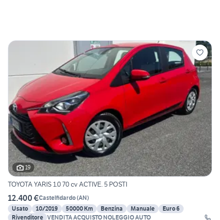
19
TOYOTA YARIS 1.0 70 cv ACTIVE. 5 POSTI
12.400 €
Castelfidardo
(
AN
)
Usato
10/2019
50000 Km
Benzina
Manuale
Euro 6
Rivenditore
VENDITA ACQUISTO NOLEGGIO AUTO