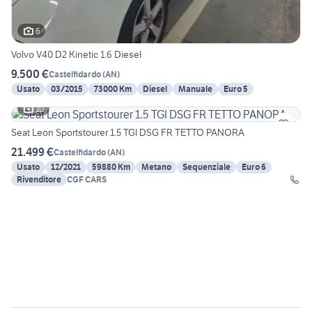
6
Volvo V40 D2 Kinetic 1.6 Diesel
9.500 €
Castelfidardo
(
AN
)
Usato
03/2015
73000 Km
Diesel
Manuale
Euro 5
10
Seat Leon Sportstourer 1.5 TGI DSG FR TETTO PANORA
21.499 €
Castelfidardo
(
AN
)
Usato
12/2021
59880 Km
Metano
Sequenziale
Euro 6
Rivenditore
CGF CARS