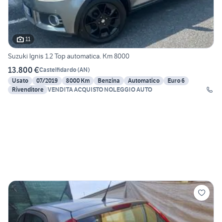
11
Suzuki Ignis 1.2 Top automatica. Km 8000
13.800 €
Castelfidardo
(
AN
)
Usato
07/2019
8000 Km
Benzina
Automatico
Euro 6
Rivenditore
VENDITA ACQUISTO NOLEGGIO AUTO