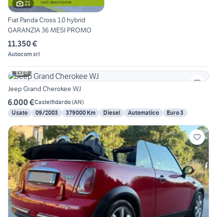
21
Fiat Panda Cross 1.0 hybrid
GARANZIA 36 MESI PROMO
11.350 €
Autocom srl
6
Jeep Grand Cherokee WJ
6.000 €
Castelfidardo
(
AN
)
Usato
09/2003
379000 Km
Diesel
Automatico
Euro 3