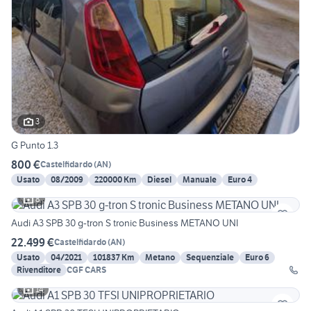
3
G Punto 1.3
800 €
Castelfidardo
(
AN
)
Usato
08/2009
220000 Km
Diesel
Manuale
Euro 4
8
Audi A3 SPB 30 g-tron S tronic Business METANO UNI
22.499 €
Castelfidardo
(
AN
)
Usato
04/2021
101837 Km
Metano
Sequenziale
Euro 6
Rivenditore
CGF CARS
14