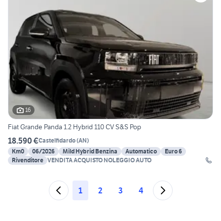
16
Fiat Grande Panda 1.2 Hybrid 110 CV S&S Pop
18.590 €
Castelfidardo
(
AN
)
Km0
06/2026
Mild Hybrid Benzina
Automatico
Euro 6
Rivenditore
VENDITA ACQUISTO NOLEGGIO AUTO
1
2
3
4