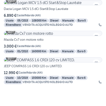
15
Dacia Logan MCV 1.5 dCi Start&Stop Lauréate
6.890 €
Castelfidardo
(
AN
)
Usato
05/2015
108000 Km
Diesel
Manuale
Euro 5
Rivenditore
VENDITA ACQUISTO NOLEGGIO AUTO
5
Mazda Cx7 con motore rotto
3.000 €
Castelfidardo
(
AN
)
Usato
01/2010
160000 Km
Diesel
Manuale
Euro 5
27
JEEP COMPASS 1.6 CRDI 120 cv LIMITED.
12.990 €
Castelfidardo
(
AN
)
Usato
10/2019
150000 Km
Diesel
Manuale
Euro 6
Rivenditore
VENDITA ACQUISTO NOLEGGIO AUTO