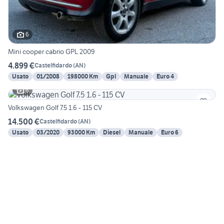
6
Mini cooper cabrio GPL 2009
4.899 €
Castelfidardo
(
AN
)
Usato
01/2008
198000 Km
Gpl
Manuale
Euro 4
6
Volkswagen Golf 7.5 1.6 - 115 CV
14.500 €
Castelfidardo
(
AN
)
Usato
03/2020
93000 Km
Diesel
Manuale
Euro 6