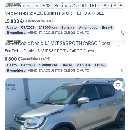
23
Mercedes-benz A 180 Business SPORT TETTO APRIBILE
15.800 €
Castelfidardo
(
AN
)
Usato
03/2021
149000 Km
Benzina
Automatico
Euro 6
Rivenditore
VENDITA ACQUISTO NOLEGGIO AUTO
10
Fiat Doblo Doblò 1.3 MJT S&S PC-TN CaRGO 2 posti
6.800 €
Castelfidardo
(
AN
)
Usato
04/2020
139000 Km
Diesel
Manuale
Euro 6
Rivenditore
VENDITA ACQUISTO NOLEGGIO AUTO