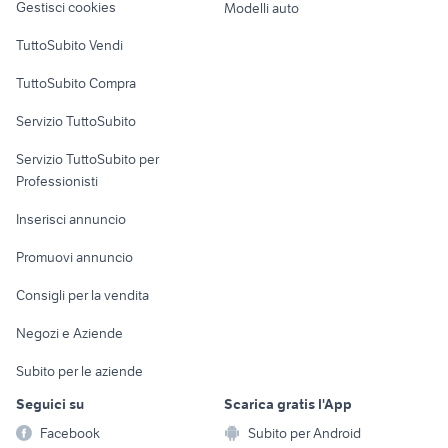
polo 1.6 auto
Gestisci cookies
Modelli auto
Sardegna
Case vacanza
TuttoSubito Vendi
Uffici e Locali
TuttoSubito Compra
commerciali
Servizio TuttoSubito
elettronica
per la casa e la
sports e hobby
Servizio TuttoSubito per
persona
Informatica
Animali
Professionisti
Arredamento e
Console e
Accessori per
Casalinghi
Inserisci annuncio
Videogiochi
animali
Elettrodomestici
Promuovi annuncio
Audio/Video
Musica e Film
Giardino e Fai da te
Consigli per la vendita
Fotografia
Libri e Riviste
Abbigliamento e
Negozi e Aziende
Telefonia
Strumenti Musicali
Accessori
Subito per le aziende
Sports
Tutto per i bambini
Seguici su
Scarica gratis l'App
Biciclette
Facebook
Subito per Android