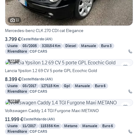
11
Mercedes-benz CLK 270 CDI cat Elegance
3.799 €
Castelfidardo
(
AN
)
Usato
03/2005
320154 Km
Diesel
Manuale
Euro 3
Rivenditore
CGF CARS
7
Lancia Ypsilon 1.2 69 CV 5 porte GPL Ecochic Gold
8.399 €
Castelfidardo
(
AN
)
Usato
03/2017
127115 Km
Gpl
Manuale
Euro 6
Rivenditore
CGF CARS
5
Volkswagen Caddy 1.4 TGI Furgone Maxi METANO
11.999 €
Castelfidardo
(
AN
)
Usato
11/2017
115356 Km
Metano
Manuale
Euro 6
Rivenditore
CGF CARS