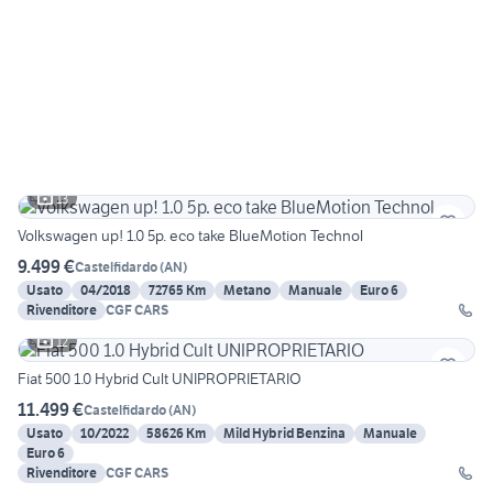
13
Volkswagen up! 1.0 5p. eco take BlueMotion Technol
9.499 €
Castelfidardo
(
AN
)
Usato
04/2018
72765 Km
Metano
Manuale
Euro 6
Rivenditore
CGF CARS
12
Fiat 500 1.0 Hybrid Cult UNIPROPRIETARIO
11.499 €
Castelfidardo
(
AN
)
Usato
10/2022
58626 Km
Mild Hybrid Benzina
Manuale
Euro 6
Rivenditore
CGF CARS