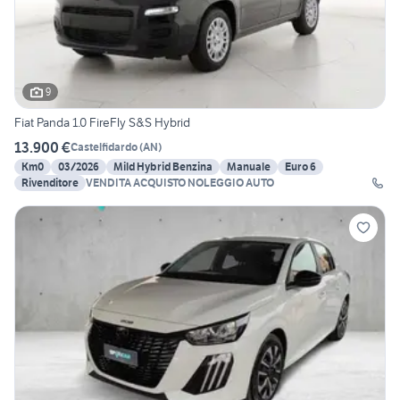
9
Fiat Panda 1.0 FireFly S&S Hybrid
13.900 €
Castelfidardo
(
AN
)
Km0
03/2026
Mild Hybrid Benzina
Manuale
Euro 6
Rivenditore
VENDITA ACQUISTO NOLEGGIO AUTO