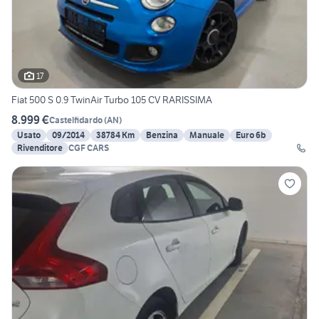
17
Fiat 500 S 0.9 TwinAir Turbo 105 CV RARISSIMA
8.999 €
Castelfidardo
(
AN
)
Usato
09/2014
38784 Km
Benzina
Manuale
Euro 6b
Rivenditore
CGF CARS