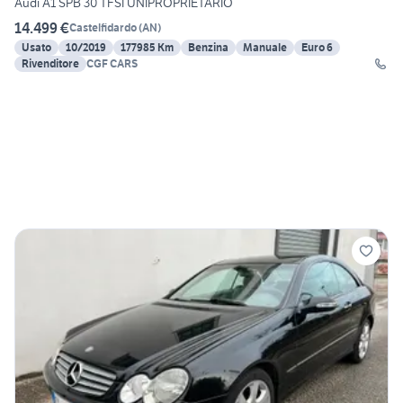
Audi A1 SPB 30 TFSI UNIPROPRIETARIO
14.499 €
Castelfidardo
(
AN
)
Usato
10/2019
177985 Km
Benzina
Manuale
Euro 6
Rivenditore
CGF CARS