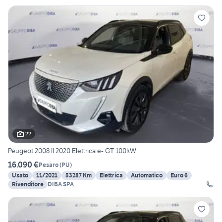
22
Peugeot 2008 II 2020 Elettrica e- GT 100kW
16.090 €
Pesaro
(
PU
)
Usato
11/2021
53287 Km
Elettrica
Automatico
Euro 6
Rivenditore
DIBA SPA