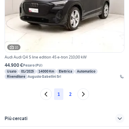
10
Audi Audi Q4 S line edition 45 e-tron 210,00 kW
44.900 €
Pesaro
(
PU
)
Usato
01/2025
14000 Km
Elettrica
Automatico
Rivenditore
Augusto Gabellini Srl
1
2
Più cercati