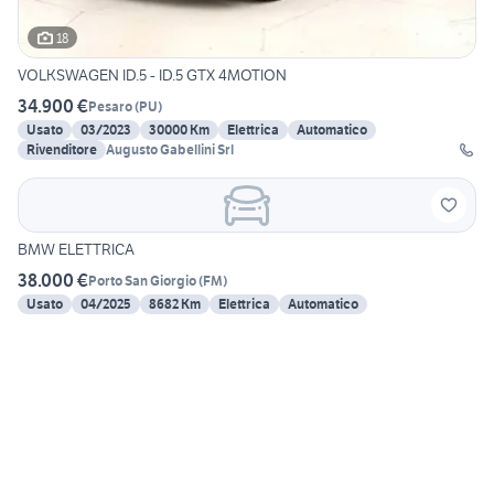
18
VOLKSWAGEN ID.5 - ID.5 GTX 4MOTION
34.900 €
Pesaro
(
PU
)
Usato
03/2023
30000 Km
Elettrica
Automatico
Rivenditore
Augusto Gabellini Srl
BMW ELETTRICA
38.000 €
Porto San Giorgio
(
FM
)
Usato
04/2025
8682 Km
Elettrica
Automatico