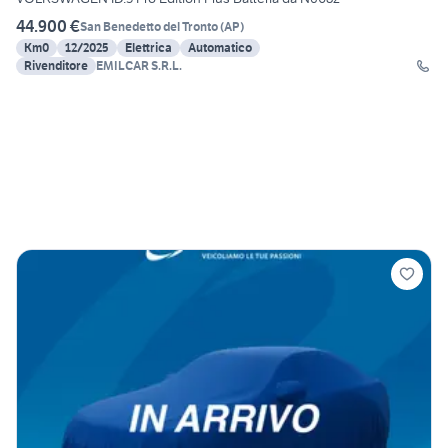
44.900 €
San Benedetto del Tronto
(
AP
)
Km0
12/2025
Elettrica
Automatico
Rivenditore
EMILCAR S.R.L.