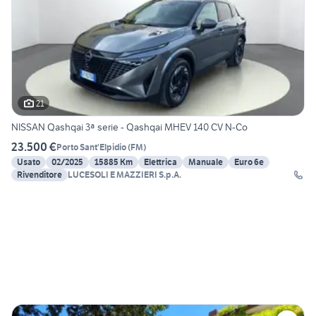
21
NISSAN Qashqai 3ª serie - Qashqai MHEV 140 CV N-Co
23.500 €
Porto Sant'Elpidio
(
FM
)
Usato
02/2025
15885 Km
Elettrica
Manuale
Euro 6e
Rivenditore
LUCESOLI E MAZZIERI S.p.A.