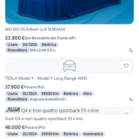
MG MG S5 64kwh LUX N383444
33.900 €
San Benedetto del Tronto
(
AP
)
Usato
04/2026
Elettrica
Rivenditore
EMILCAR S.R.L.
TESLA Model Y - Model Y Long Range AWD
37.900 €
Pesaro
(
PU
)
Usato
01/2024
69000 Km
Elettrica
Altro
Rivenditore
Augusto Gabellini Srl
6
Audi Q4 e-tron quattro sportback 55 s line
46.000 €
Pesaro
(
PU
)
Usato
02/2024
39500 Km
Elettrica
Automatico