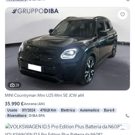
29
MINI Countryman Mini U25 Mini SE JCW all4
35.990 €
Ancona
(
AN
)
Usato
07/2024
47618 Km
Elettrica
Automatico
Euro 6
Rivenditore
DIBA SPA
VOLKSWAGEN ID.5 Pro Edition Plus Batteria da N6082