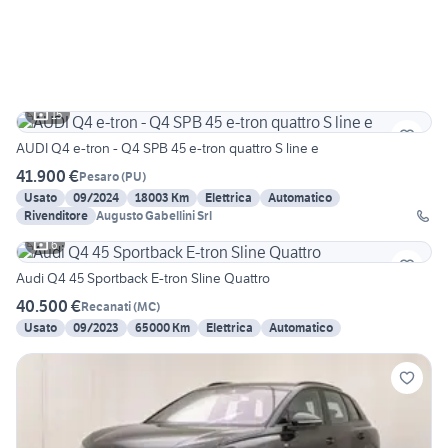
15
AUDI Q4 e-tron - Q4 SPB 45 e-tron quattro S line e
41.900 €
Pesaro
(
PU
)
Usato
09/2024
18003 Km
Elettrica
Automatico
Rivenditore
Augusto Gabellini Srl
6
Audi Q4 45 Sportback E-tron Sline Quattro
40.500 €
Recanati
(
MC
)
Usato
09/2023
65000 Km
Elettrica
Automatico