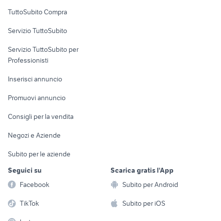
Uffici e Locali
TuttoSubito Compra
commerciali
Servizio TuttoSubito
elettronica
per la casa e la
sports e hobby
Servizio TuttoSubito per
persona
Informatica
Animali
Professionisti
Arredamento e
Console e
Accessori per
Casalinghi
Inserisci annuncio
Videogiochi
animali
Elettrodomestici
Promuovi annuncio
Audio/Video
Musica e Film
Giardino e Fai da te
Consigli per la vendita
Fotografia
Libri e Riviste
Abbigliamento e
Negozi e Aziende
Telefonia
Strumenti Musicali
Accessori
Subito per le aziende
Sports
Tutto per i bambini
Seguici su
Scarica gratis l'App
Biciclette
Facebook
Subito per Android
Collezionismo
TikTok
Subito per iOS