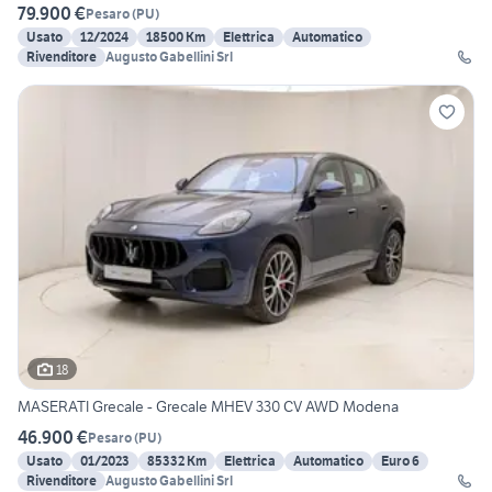
79.900 €
Pesaro
(
PU
)
Usato
12/2024
18500 Km
Elettrica
Automatico
Rivenditore
Augusto Gabellini Srl
18
MASERATI Grecale - Grecale MHEV 330 CV AWD Modena
46.900 €
Pesaro
(
PU
)
Usato
01/2023
85332 Km
Elettrica
Automatico
Euro 6
Rivenditore
Augusto Gabellini Srl