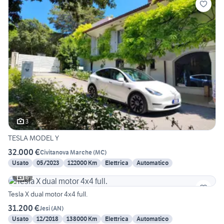
3
TESLA MODEL Y
32.000 €
Civitanova Marche
(
MC
)
Usato
05/2023
122000 Km
Elettrica
Automatico
6
Tesla X dual motor 4x4 full.
31.200 €
Jesi
(
AN
)
Usato
12/2018
138000 Km
Elettrica
Automatico