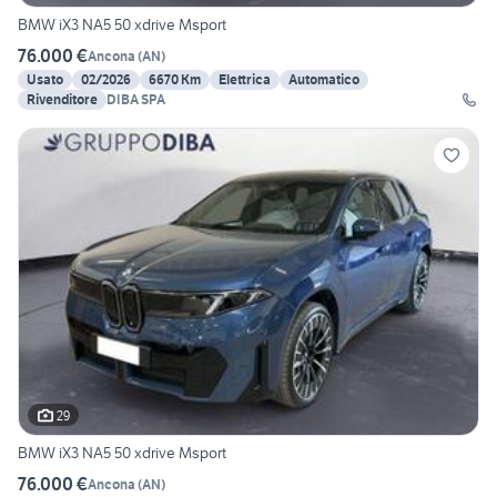
BMW iX3 NA5 50 xdrive Msport
76.000 €
Ancona
(
AN
)
Usato
02/2026
6670 Km
Elettrica
Automatico
Rivenditore
DIBA SPA
29
BMW iX3 NA5 50 xdrive Msport
76.000 €
Ancona
(
AN
)