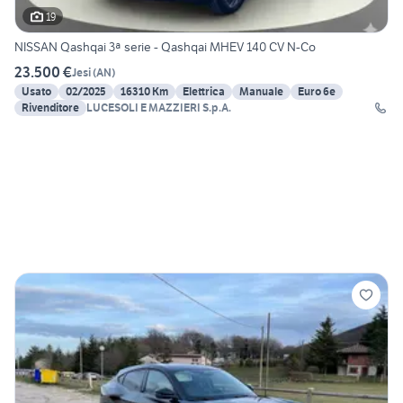
19
NISSAN Qashqai 3ª serie - Qashqai MHEV 140 CV N-Co
23.500 €
Jesi
(
AN
)
Usato
02/2025
16310 Km
Elettrica
Manuale
Euro 6e
Rivenditore
LUCESOLI E MAZZIERI S.p.A.