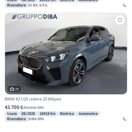
Rivenditore
DI.BA. S.P.A.
29
BMW X2 U10 i edrive 20 MSport
43.700 €
Ancona
(
AN
)
Usato
08/2025
18919 Km
Elettrica
Automatico
Rivenditore
DIBA SPA