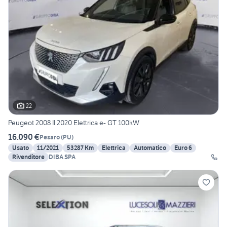
22
Peugeot 2008 II 2020 Elettrica e- GT 100kW
16.090 €
Pesaro
(
PU
)
Usato
11/2021
53287 Km
Elettrica
Automatico
Euro 6
Rivenditore
DIBA SPA