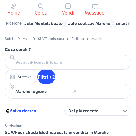
Home
Cerca
Vendi
Messaggi
auto Montelabbate
auto seat suv Marche
smart Asc
Ricerche
Subito
Auto
SUV/Fuoristrada
Elettrica
Marche
Cosa cerchi?
Filtri +2
Auto
Salva ricerca
Dal più recente
31 risultati
SUV/Fuoristrada Elettrica usata in vendita in Marche