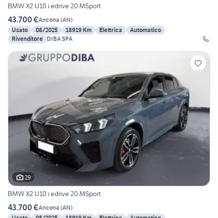
BMW X2 U10 i edrive 20 MSport
43.700 €
Ancona
(
AN
)
Usato
08/2025
18919 Km
Elettrica
Automatico
Rivenditore
DIBA SPA
29
BMW X2 U10 i edrive 20 MSport
43.700 €
Ancona
(
AN
)
Usato
08/2025
18919 Km
Elettrica
Automatico