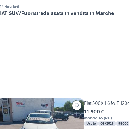
44 risultati
IAT SUV/Fuoristrada usata in vendita in Marche
Fiat 500X 1.6 MJT 120
11.900 €
Mondolfo
(
PU
)
Usato
09/2016
99000