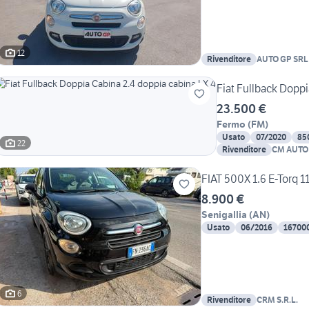
12
Rivenditore
AUTO GP SRL
Fiat Fullback Doppi
23.500 €
Fermo
(
FM
)
Usato
07/2020
85
22
Rivenditore
CM AUTO
FIAT 500X 1.6 E-Torq 
8.900 €
Senigallia
(
AN
)
Usato
06/2016
16700
6
Rivenditore
CRM S.R.L.