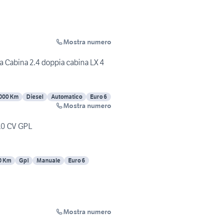
Mostra numero
a Cabina 2.4 doppia cabina LX 4
000 Km
Diesel
Automatico
Euro 6
Mostra numero
110 CV GPL
0 Km
Gpl
Manuale
Euro 6
Mostra numero