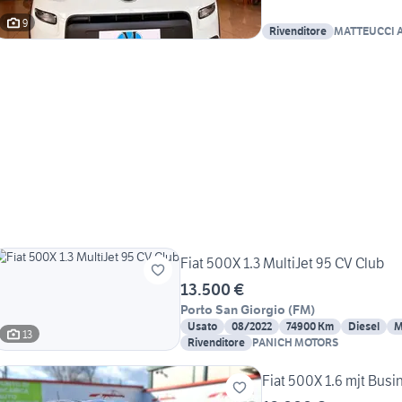
9
Rivenditore
MATTEUCCI 
Fiat 500X 1.3 MultiJet 95 CV Club
13.500 €
Porto San Giorgio
(
FM
)
Usato
08/2022
74900 Km
Diesel
M
13
Rivenditore
PANICH MOTORS
Fiat 500X 1.6 mjt Bus