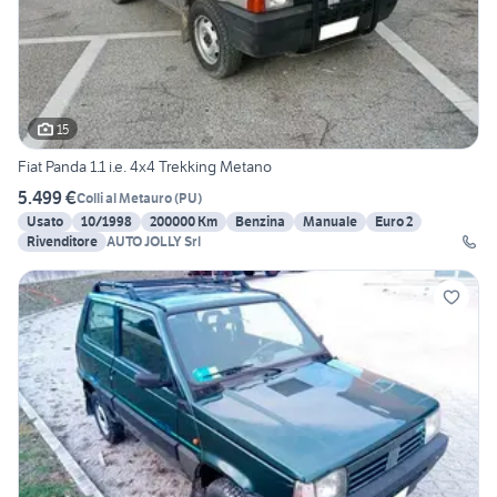
15
Fiat Panda 1.1 i.e. 4x4 Trekking Metano
5.499 €
Colli al Metauro
(
PU
)
Usato
10/1998
200000 Km
Benzina
Manuale
Euro 2
Rivenditore
AUTO JOLLY Srl