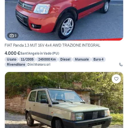
9
FIAT Panda 1.3 MJT 16V 4x4 AWD TRAZIONE INTEGRAL
4.000 €
Sant'Angelo in Vado
(
PU
)
Usato
11/2005
245000 Km
Diesel
Manuale
Euro 4
Rivenditore
Dini Motors srl