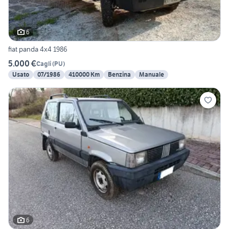
6
fiat panda 4x4 1986
5.000 €
Cagli
(
PU
)
Usato
07/1986
410000 Km
Benzina
Manuale
6