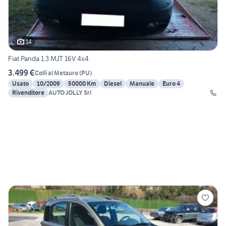
14
Fiat Panda 1.3 MJT 16V 4x4
3.499 €
Colli al Metauro
(
PU
)
Usato
10/2009
50000 Km
Diesel
Manuale
Euro 4
Rivenditore
AUTO JOLLY Srl