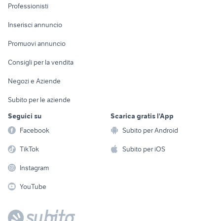
Informatica
Animali
Professionisti
Arredamento e
Console e
Accessori per
Casalinghi
Inserisci annuncio
Videogiochi
animali
Elettrodomestici
Promuovi annuncio
Audio/Video
Musica e Film
Giardino e Fai da te
Consigli per la vendita
Fotografia
Libri e Riviste
Abbigliamento e
Negozi e Aziende
Telefonia
Strumenti Musicali
Accessori
Subito per le aziende
Sports
Tutto per i bambini
Seguici su
Scarica gratis l'App
Biciclette
Facebook
Subito per Android
Collezionismo
TikTok
Subito per iOS
Instagram
YouTube