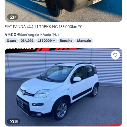
4
FIAT PANDA 4X4 1.1 TREKKING 136.000km '91
5.500 €
Sant'Angelo in Vado
(
PU
)
Usato
01/1991
136000 Km
Benzina
Manuale
25