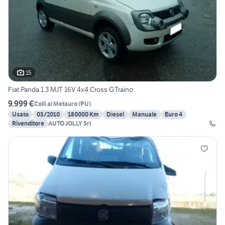
15
Fiat Panda 1.3 MJT 16V 4x4 Cross G.Traino
9.999 €
Colli al Metauro
(
PU
)
Usato
03/2010
180000 Km
Diesel
Manuale
Euro 4
Rivenditore
AUTO JOLLY Srl