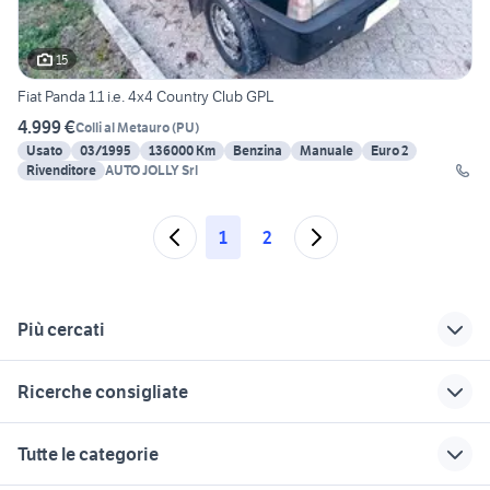
15
Fiat Panda 1.1 i.e. 4x4 Country Club GPL
4.999 €
Colli al Metauro
(
PU
)
Usato
03/1995
136000 Km
Benzina
Manuale
Euro 2
Rivenditore
AUTO JOLLY Srl
1
2
Più cercati
Correlati
Richerche simili
Suggerimenti
Ricerche consigliate
panda 4x4 usata
fiat San Lorenzo in
spinterogeno panda
macerata
Campo
4x4
tata aria 4x4
panda 4x4 vicenza
Tutte le categorie
fiat panda auto
fiat panda Ascoli
panda 4x4 modena
panda 4x4 usata lecco
panda 4x4 gpl
Macerata provincia
Piceno provincia
differenziale