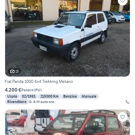
15
Fiat Panda 1000 4x4 Trekking Metano
4.200 €
Pesaro
(
PU
)
Usato
02/1991
215000 Km
Benzina
Manuale
Rivenditore
G. & M auto snc