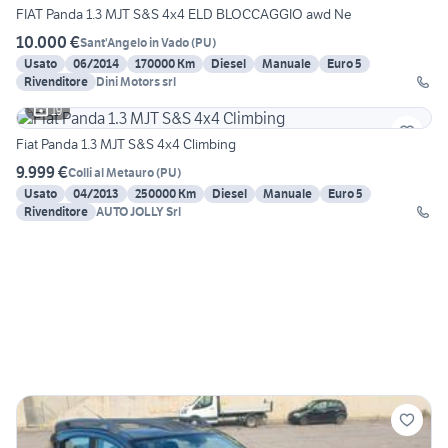
FIAT Panda 1.3 MJT S&S 4x4 ELD BLOCCAGGIO awd Ne
10.000 €
Sant'Angelo in Vado
(
PU
)
Usato
06/2014
170000 Km
Diesel
Manuale
Euro 5
Rivenditore
Dini Motors srl
19
Fiat Panda 1.3 MJT S&S 4x4 Climbing
9.999 €
Colli al Metauro
(
PU
)
Usato
04/2013
250000 Km
Diesel
Manuale
Euro 5
Rivenditore
AUTO JOLLY Srl