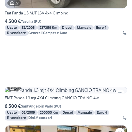
22
Fiat Panda 1.3 MJT 16V 4x4 Climbing
4.500 €
Tavullia
(
PU
)
Usato
12/2005
237359 Km
Diesel
Manuale
Euro 4
Rivenditore
Generali Camper e Auto
21
FIAT Panda 1.3 mjt 4X4 Climbing GANCIO TRAINO 4w
6.500 €
Sant'Angelo in Vado
(
PU
)
Usato
02/2009
200000 Km
Diesel
Manuale
Euro 4
Rivenditore
Dini Motors srl