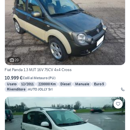
20
Fiat Panda 1.3 MJT 16V 75CV 4x4 Cross
10.999 €
Colli al Metauro
(
PU
)
Usato
12/2011
220000 Km
Diesel
Manuale
Euro 5
Rivenditore
AUTO JOLLY Srl