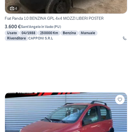
4
Fiat Panda 1.0 BENZINA GPL 4x4 MOZZI LIBERI POSTER
3.600 €
Sant'Angelo in Vado
(
PU
)
Usato
04/1988
250000 Km
Benzina
Manuale
Rivenditore
CAPPONI S.R.L