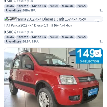
9.500 €
Pesaro
(
PU
)
Usato
10/2012
147100 Km
Diesel
Manuale
Euro 5
Rivenditore
DIBA SPA
19
FIAT Panda 2012 4x4 Diesel 1.3 mjt 16v 4x4 75cv
9.500 €
Pesaro
(
PU
)
Usato
10/2012
147100 Km
Diesel
Manuale
Euro 5
Rivenditore
DI.BA. S.P.A.