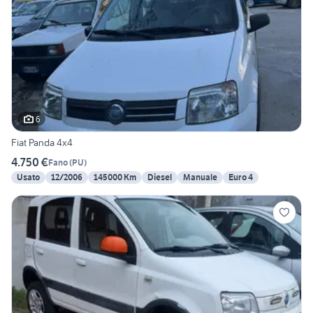
6
Fiat Panda 4x4
4.750 €
Fano
(
PU
)
Usato
12/2006
145000 Km
Diesel
Manuale
Euro 4