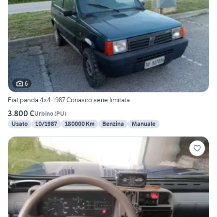
6
Fiat panda 4x4 1987 Coriasco serie limitata
3.800 €
Urbino
(
PU
)
Usato
10/1987
180000 Km
Benzina
Manuale