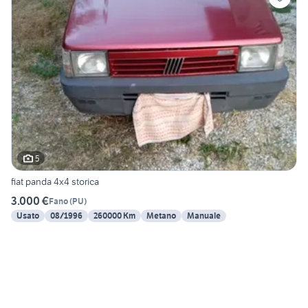
5
fiat panda 4x4 storica
3.000 €
Fano
(
PU
)
Usato
08/1996
260000 Km
Metano
Manuale