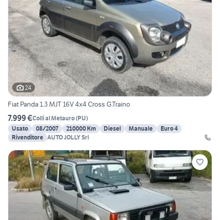
24
Fiat Panda 1.3 MJT 16V 4x4 Cross G.Traino
7.999 €
Colli al Metauro
(
PU
)
Usato
08/2007
210000 Km
Diesel
Manuale
Euro 4
Rivenditore
AUTO JOLLY Srl