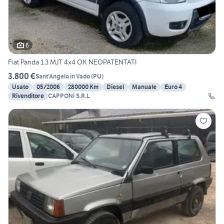
6
Fiat Panda 1.3 MJT 4x4 OK NEOPATENTATI
3.800 €
Sant'Angelo in Vado
(
PU
)
Usato
05/2006
280000 Km
Diesel
Manuale
Euro 4
Rivenditore
CAPPONI S.R.L