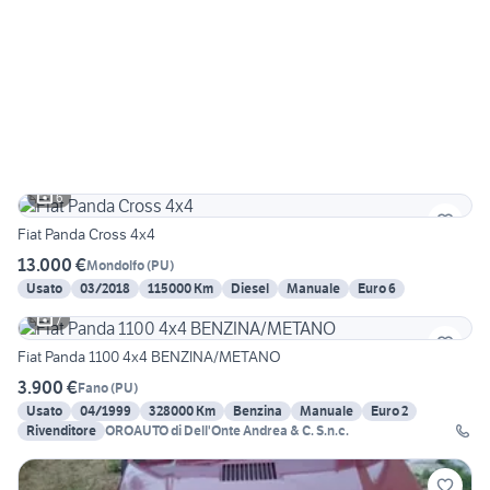
6
Fiat Panda Cross 4x4
13.000 €
Mondolfo
(
PU
)
Usato
03/2018
115000 Km
Diesel
Manuale
Euro 6
7
Fiat Panda 1100 4x4 BENZINA/METANO
3.900 €
Fano
(
PU
)
Usato
04/1999
328000 Km
Benzina
Manuale
Euro 2
Rivenditore
OROAUTO di Dell'Onte Andrea & C. S.n.c.