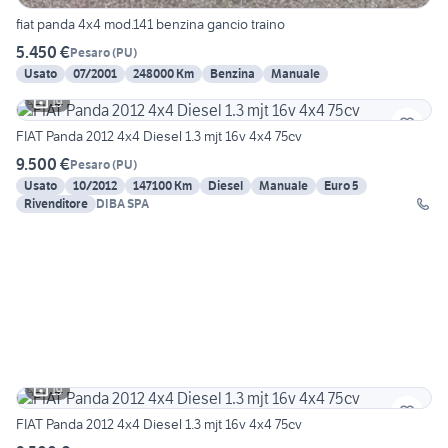
fiat panda 4x4 mod.141 benzina gancio traino
5.450 €
Pesaro
(
PU
)
Usato
07/2001
248000 Km
Benzina
Manuale
19
FIAT Panda 2012 4x4 Diesel 1.3 mjt 16v 4x4 75cv
9.500 €
Pesaro
(
PU
)
Usato
10/2012
147100 Km
Diesel
Manuale
Euro 5
Rivenditore
DIBA SPA
19
FIAT Panda 2012 4x4 Diesel 1.3 mjt 16v 4x4 75cv