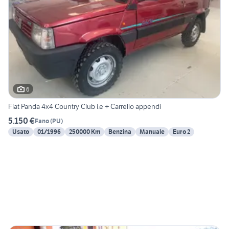
6
Fiat Panda 4x4 Country Club i.e + Carrello appendi
5.150 €
Fano
(
PU
)
Usato
01/1996
250000 Km
Benzina
Manuale
Euro 2