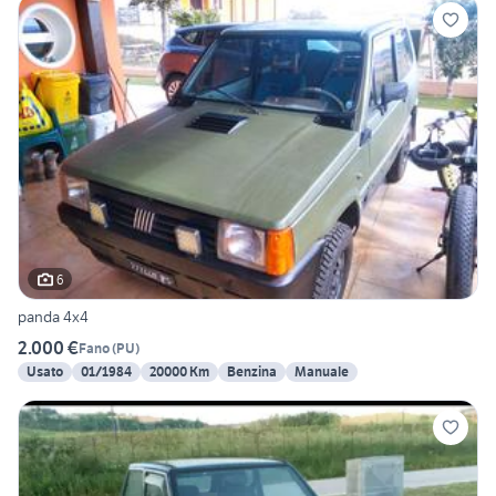
6
panda 4x4
2.000 €
Fano
(
PU
)
Usato
01/1984
20000 Km
Benzina
Manuale