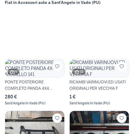
Fiat in Accessori auto a Sant'Angelo in Vado (PU)
5
18
PONTE POSTERIORE
RICAMBI VARINUOVI ED USATI
COMPLETO PANDA 4X4
ORIGINALI PER VECCHIA F
MODELLO 141
280 €
1 €
Sant'Angelo in Vado
(
PU
)
Sant'Angelo in Vado
(
PU
)