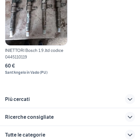
INIETTORI Bosch 1.9 Jtd codice
0445110119
60 €
Sant'Angelo in Vado
(
PU
)
Più cercati
Correlati
Richerche simili
Suggerimenti
Ricerche consigliate
trattore fiat 666
auto fiat grande
auto usate mantova
punto Basilicata
hummer h2
auto grandinate
fiat 650 np giannini
fiorino pick up
Tutte le categorie
fiat Trapani provincia
copricerchi fiat
skoda superb
nissan patrol y60 auto
renault captur usata