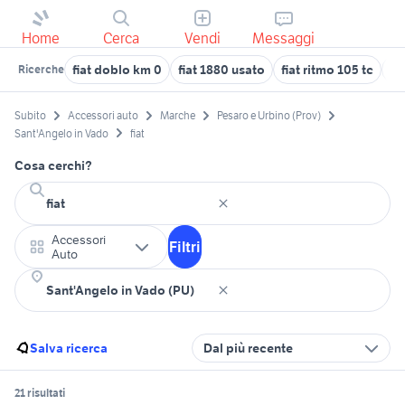
Home
Cerca
Vendi
Messaggi
fiat doblo km 0
fiat 1880 usato
fiat ritmo 105 tc
fi
Ricerche
Subito
Accessori auto
Marche
Pesaro e Urbino (Prov)
Sant'Angelo in Vado
fiat
Cosa cerchi?
Accessori
Filtri
Auto
Salva ricerca
Dal più recente
21 risultati