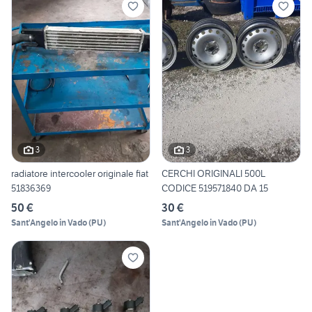
3
3
radiatore intercooler originale fiat
CERCHI ORIGINALI 500L
51836369
CODICE 519571840 DA 15
50 €
30 €
Sant'Angelo in Vado
(
PU
)
Sant'Angelo in Vado
(
PU
)