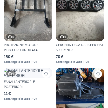
6
6
PROTEZIONE MOTORE
CERCHI IN LEGA DA 15 PER FIAT
VECCCHIA PANDA 4X4
500-PANDA
MODELLO 141
150 €
70 €
Sant'Angelo in Vado
(
PU
)
Sant'Angelo in Vado
(
PU
)
6
FANALI ANTERIORI E
POSTERIORI
11 €
Sant'Angelo in Vado
(
PU
)