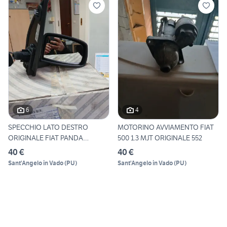
6
4
SPECCHIO LATO DESTRO
MOTORINO AVVIAMENTO FIAT
ORIGINALE FIAT PANDA
500 1.3 MJT ORIGINALE 552
73535718
40 €
40 €
Sant'Angelo in Vado
(
PU
)
Sant'Angelo in Vado
(
PU
)