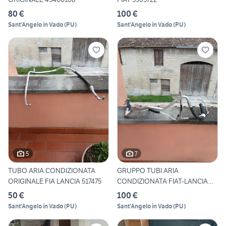
80 €
100 €
Sant'Angelo in Vado
(
PU
)
Sant'Angelo in Vado
(
PU
)
5
7
TUBO ARIA CONDIZIONATA
GRUPPO TUBI ARIA
ORIGINALE FIA LANCIA 517475
CONDIZIONATA FIAT-LANCIA
52039551
50 €
100 €
Sant'Angelo in Vado
(
PU
)
Sant'Angelo in Vado
(
PU
)