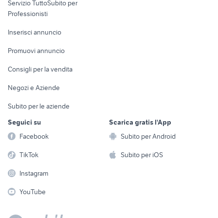
Servizio TuttoSubito per
persona
Informatica
Animali
Professionisti
Arredamento e
Console e
Accessori per
Casalinghi
Inserisci annuncio
Videogiochi
animali
Elettrodomestici
Promuovi annuncio
Audio/Video
Musica e Film
Giardino e Fai da te
Consigli per la vendita
Fotografia
Libri e Riviste
Abbigliamento e
Negozi e Aziende
Telefonia
Strumenti Musicali
Accessori
Subito per le aziende
Sports
Tutto per i bambini
Seguici su
Scarica gratis l'App
Biciclette
Facebook
Subito per Android
Collezionismo
TikTok
Subito per iOS
Instagram
YouTube