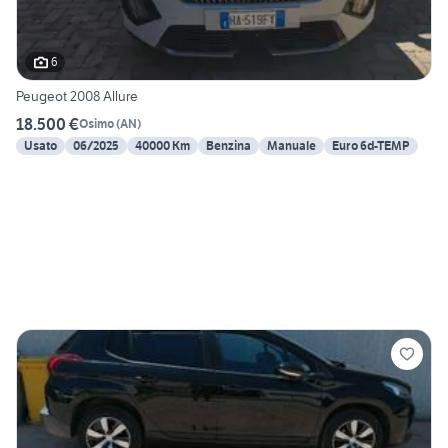
6
Peugeot 2008 Allure
18.500 €
Osimo
(
AN
)
Usato
06/2025
40000 Km
Benzina
Manuale
Euro 6d-TEMP