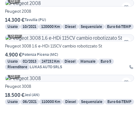
6
Peugeot 2008
14.300 €
Tavullia
(
PU
)
Usato
10/2021
120000 Km
Diesel
Sequenziale
Euro 6d-TEMP
23
Peugeot 3008 1.6 e-HDi 115CV cambio robotizzato St
4.900 €
Potenza Picena
(
MC
)
Usato
02/2013
247232 Km
Diesel
Manuale
Euro 5
Rivenditore
LUKAS AUTO SRLS
3
Peugeot 3008
18.500 €
Jesi
(
AN
)
Usato
06/2021
110000 Km
Diesel
Sequenziale
Euro 6d-TEMP