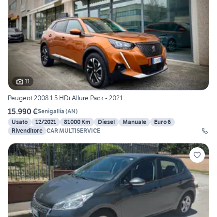
11
Peugeot 2008 1.5 HDi Allure Pack - 2021
15.990 €
Senigallia
(
AN
)
Usato
12/2021
81000 Km
Diesel
Manuale
Euro 6
Rivenditore
CAR MULTISERVICE