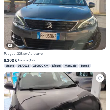
6
Peugeot 308 sw Autocarro
8.200 €
Ancona
(
AN
)
Usato
03/2018
260000 Km
Diesel
Manuale
Euro 5