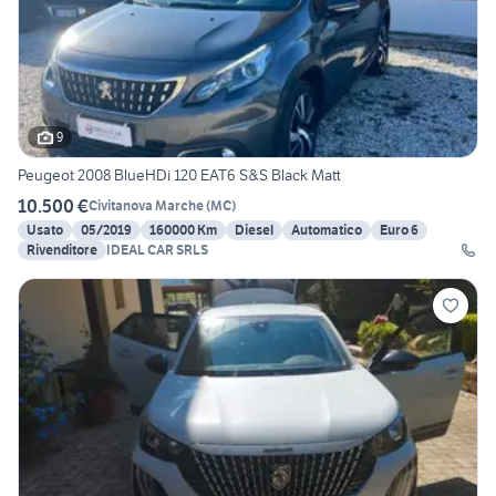
9
Peugeot 2008 BlueHDi 120 EAT6 S&S Black Matt
10.500 €
Civitanova Marche
(
MC
)
Usato
05/2019
160000 Km
Diesel
Automatico
Euro 6
Rivenditore
IDEAL CAR SRLS