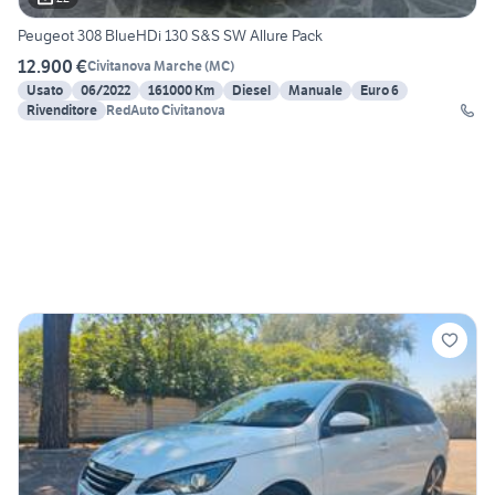
Peugeot 308 BlueHDi 130 S&S SW Allure Pack
12.900 €
Civitanova Marche
(
MC
)
Usato
06/2022
161000 Km
Diesel
Manuale
Euro 6
Rivenditore
RedAuto Civitanova