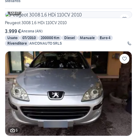
Stellantis
15
Peugeot 3008 1.6 HDi 110CV 2010
3.999 €
Ancona
(
AN
)
Usato
07/2010
200000 Km
Diesel
Manuale
Euro 4
Rivenditore
ANCONAUTO SRLS
6