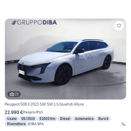
23
Peugeot 508 II 2023 SW SW 1.5 bluehdi Allure ...
22.990 €
Pesaro
(
PU
)
Usato
05/2024
52030 Km
Diesel
Automatico
Euro 6
Rivenditore
DIBA SPA