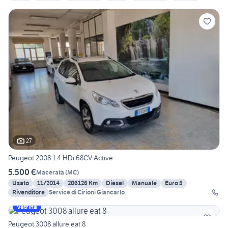
27
Peugeot 2008 1.4 HDi 68CV Active
5.500 €
Macerata
(
MC
)
Usato
11/2014
206126 Km
Diesel
Manuale
Euro 5
Rivenditore
Service di Cirioni Giancarlo
Vetrina
Peugeot 3008 allure eat 8