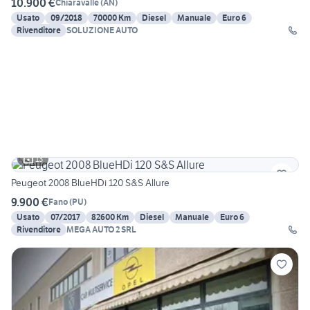
10.900 €
Chiaravalle
(
AN
)
Usato
09/2018
70000 Km
Diesel
Manuale
Euro 6
Rivenditore
SOLUZIONE AUTO
13
Peugeot 2008 BlueHDi 120 S&S Allure
9.900 €
Fano
(
PU
)
Usato
07/2017
82600 Km
Diesel
Manuale
Euro 6
Rivenditore
MEGA AUTO 2 SRL