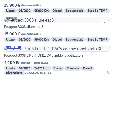
15.900 €
Monsano
(
AN
)
Usato
01/2020
95000 Km
Diesel
Sequenziale
Euro 6d-TEMP
5
Peugeot 3008 allure eat 8
15.900 €
Monsano
(
AN
)
Usato
01/2020
95000 Km
Diesel
Sequenziale
Euro 6d-TEMP
Vetrina
Peugeot 3008 1.6 e-HDi 115CV cambio robotizzato St
4.900 €
Potenza Picena
(
MC
)
Usato
02/2013
247232 Km
Diesel
Manuale
Euro 5
Rivenditore
LUKAS AUTO SRLS