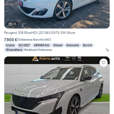
19
Peugeot 308 BlueHDi 120 S&S EAT6 SW Allure
7.900 €
Civitanova Marche
(
MC
)
Usato
01/2017
189000 Km
Diesel
Manuale
Euro 6
Rivenditore
RedAuto Civitanova