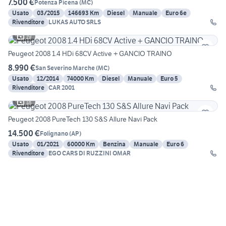
7.500 €
Potenza Picena
(
MC
)
Usato
03/2015
146693 Km
Diesel
Manuale
Euro 6e
Rivenditore
LUKAS AUTO SRLS
19
Peugeot 2008 1.4 HDi 68CV Active + GANCIO TRAINO
8.990 €
San Severino Marche
(
MC
)
Usato
12/2014
74000 Km
Diesel
Manuale
Euro 5
Rivenditore
CAR 2001
18
Peugeot 2008 PureTech 130 S&S Allure Navi Pack
14.500 €
Folignano
(
AP
)
Usato
01/2021
60000 Km
Benzina
Manuale
Euro 6
Rivenditore
EGO CARS DI RUZZINI OMAR