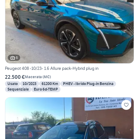
6
Peugeot 408 -10/23- 1.6 Allure pack-Hybrid plug in
22.500 €
Macerata
(
MC
)
Usato
10/2023
61200 Km
PHEV - Ibrido Plug-in Benzina
Sequenziale
Euro 6d-TEMP