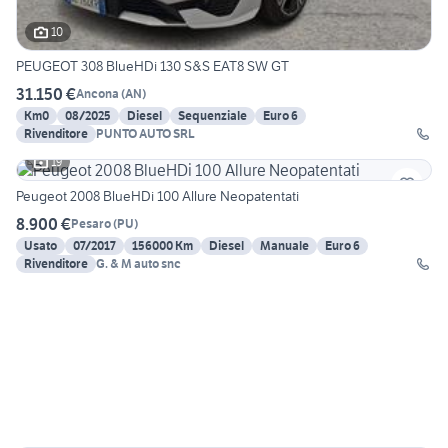
10
PEUGEOT 308 BlueHDi 130 S&S EAT8 SW GT
31.150 €
Ancona
(
AN
)
Km0
08/2025
Diesel
Sequenziale
Euro 6
Rivenditore
PUNTO AUTO SRL
19
Peugeot 2008 BlueHDi 100 Allure Neopatentati
8.900 €
Pesaro
(
PU
)
Usato
07/2017
156000 Km
Diesel
Manuale
Euro 6
Rivenditore
G. & M auto snc