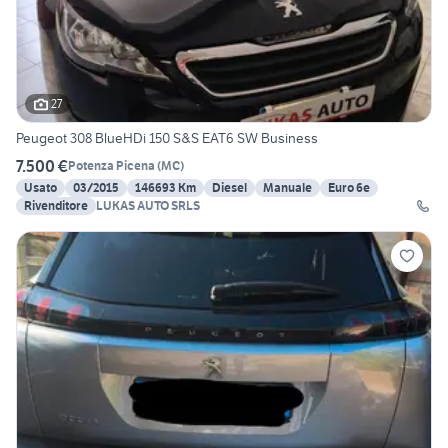
27
Peugeot 308 BlueHDi 150 S&S EAT6 SW Business
7.500 €
Potenza Picena
(
MC
)
Usato
03/2015
146693 Km
Diesel
Manuale
Euro 6e
Rivenditore
LUKAS AUTO SRLS