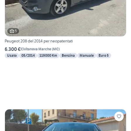
5
Peugeot 208 del 2014 per neopatentati
6.300 €
Civitanova Marche
(
MC
)
Usato
05/2014
119000 Km
Benzina
Manuale
Euro 5