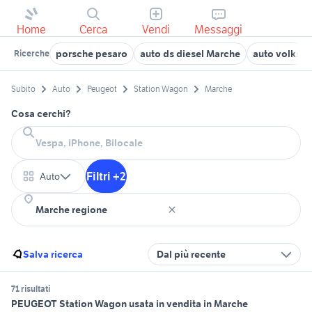
Home
Cerca
Vendi
Messaggi
porsche pesaro
auto ds diesel Marche
auto volksw
Ricerche
Subito
Auto
Peugeot
Station Wagon
Marche
Cosa cerchi?
Filtri +2
Auto
Salva ricerca
Dal più recente
71 risultati
PEUGEOT Station Wagon usata in vendita in Marche