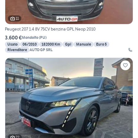
11
Peugeot 207 1.4 8V 75CV benzina GPL Neop 2010
3.600 €
Mondolfo
(
PU
)
Usato
06/2010
182000 Km
Gpl
Manuale
Euro 5
Rivenditore
AUTO GP SRL
22