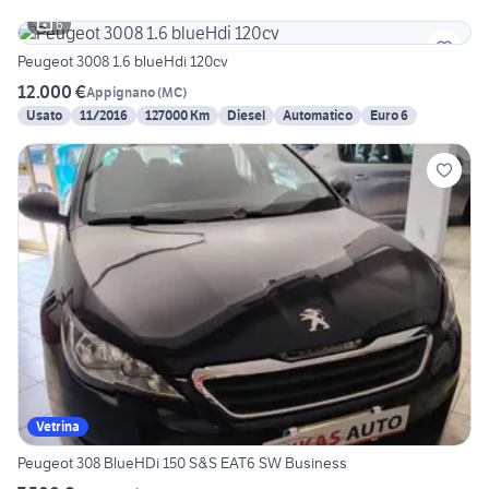
6
Peugeot 3008 1.6 blueHdi 120cv
12.000 €
Appignano
(
MC
)
Usato
11/2016
127000 Km
Diesel
Automatico
Euro 6
Vetrina
Peugeot 308 BlueHDi 150 S&S EAT6 SW Business