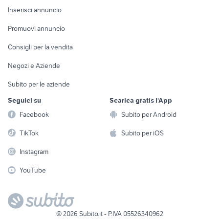
Console e
Accessori per
Casalinghi
Inserisci annuncio
Videogiochi
animali
Elettrodomestici
Promuovi annuncio
Audio/Video
Musica e Film
Giardino e Fai da te
Consigli per la vendita
Fotografia
Libri e Riviste
Abbigliamento e
Negozi e Aziende
Telefonia
Strumenti Musicali
Accessori
Subito per le aziende
Sports
Tutto per i bambini
Seguici su
Scarica gratis l'App
Biciclette
Facebook
Subito per Android
Collezionismo
TikTok
Subito per iOS
Instagram
YouTube
©
2026
Subito.it - P.IVA 05526340962