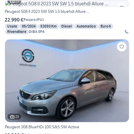
23
Peugeot 508 II 2023 SW SW 1.5 bluehdi Allure ...
22.990 €
Pesaro
(
PU
)
Usato
05/2024
52030 Km
Diesel
Automatico
Euro 6
Rivenditore
DIBA SPA
23
Peugeot 308 BlueHDi 100 S&S SW Active