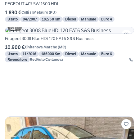
PEGEOUT 407 SW 1600 HDI
1.890 €
Colli al Metauro
(
PU
)
Usato
04/2007
182750 Km
Diesel
Manuale
Euro 4
12
Peugeot 3008 BlueHDi 120 EAT6 S&S Business
10.900 €
Civitanova Marche
(
MC
)
Usato
11/2016
186000 Km
Diesel
Manuale
Euro 6
Rivenditore
RedAuto Civitanova