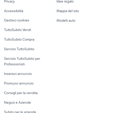
albero trasmissione panda 4x4
Privacy
Idee regalo
Garage e box
jeep Napoli provincia
169
Caravan e Camper
Accessibilità
Mappa del sito
Loft, mansarde e
Veicoli commerciali
altro
Gestisci cookies
Modelli auto
Case vacanza
TuttoSubito Vendi
Uffici e Locali
TuttoSubito Compra
commerciali
Servizio TuttoSubito
elettronica
per la casa e la
sports e hobby
Servizio TuttoSubito per
persona
Informatica
Animali
Professionisti
Arredamento e
Console e
Accessori per
Casalinghi
Inserisci annuncio
Videogiochi
animali
Elettrodomestici
Promuovi annuncio
Audio/Video
Musica e Film
Giardino e Fai da te
Consigli per la vendita
Fotografia
Libri e Riviste
Abbigliamento e
Negozi e Aziende
Telefonia
Strumenti Musicali
Accessori
Subito per le aziende