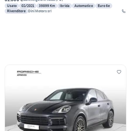
Usato
02/2021
39899 Km
Ibrida
Automatico
Euro 6e
Rivenditore
Dini Motors srl