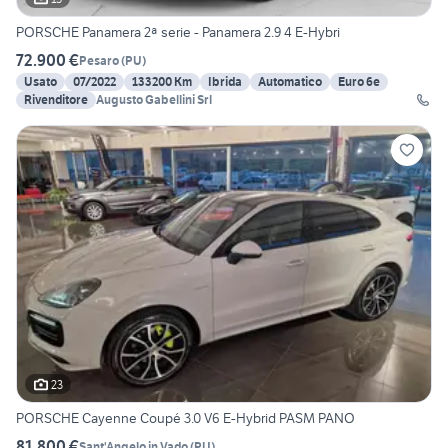
PORSCHE Panamera 2ª serie - Panamera 2.9 4 E-Hybri
72.900 €
Pesaro
(
PU
)
Usato
07/2022
133200 Km
Ibrida
Automatico
Euro 6e
Rivenditore
Augusto Gabellini Srl
23
PORSCHE Cayenne Coupé 3.0 V6 E-Hybrid PASM PANO
81.800 €
Sant'Angelo in Vado
(
PU
)