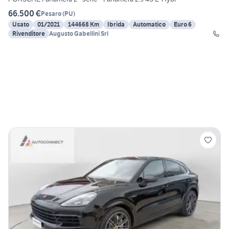
66.500 €
Pesaro
(
PU
)
Usato
01/2021
144668 Km
Ibrida
Automatico
Euro 6
Rivenditore
Augusto Gabellini Srl