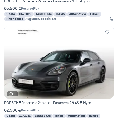
PORSCHE Panamera 2ª serie - Panamera 2.9 4 E-Hybri
65.500 €
Pesaro
(
PU
)
Usato
06/2019
143000 Km
Ibrida
Automatico
Euro 6
Rivenditore
Augusto Gabellini Srl
15
PORSCHE Panamera 2ª serie - Panamera 2.9 4S E-Hybr
62.500 €
Pesaro
(
PU
)
Usato
12/2021
159681 Km
Ibrida
Automatico
Euro 6