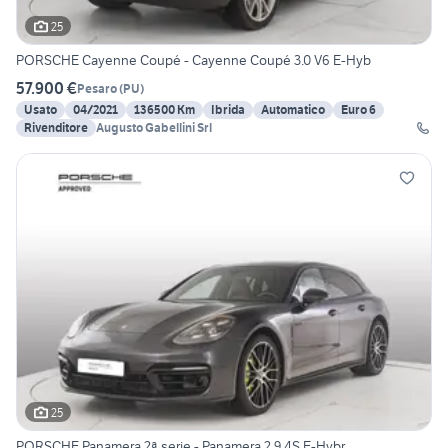
25
PORSCHE Cayenne Coupé - Cayenne Coupé 3.0 V6 E-Hyb
57.900 €
Pesaro
(
PU
)
Usato
04/2021
136500 Km
Ibrida
Automatico
Euro 6
Rivenditore
Augusto Gabellini Srl
25
PORSCHE Panamera 2ª serie - Panamera 2.9 4S E-Hybr