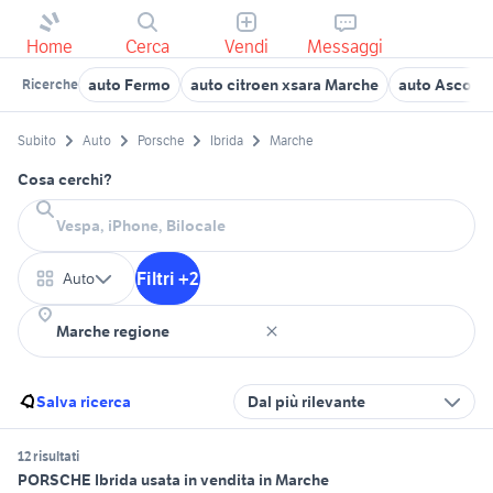
Home
Cerca
Vendi
Messaggi
auto Fermo
auto citroen xsara Marche
auto Ascoli 
Ricerche
Subito
Auto
Porsche
Ibrida
Marche
Cosa cerchi?
Filtri +2
Auto
Salva ricerca
Dal più rilevante
12 risultati
PORSCHE Ibrida usata in vendita in Marche