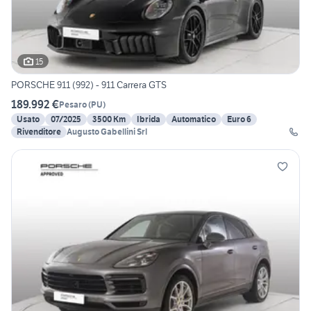
15
PORSCHE 911 (992) - 911 Carrera GTS
189.992 €
Pesaro
(
PU
)
Usato
07/2025
3500 Km
Ibrida
Automatico
Euro 6
Rivenditore
Augusto Gabellini Srl