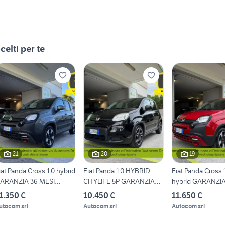
celti per te
21
20
19
iat Panda Cross 1.0 hybrid
Fiat Panda 1.0 HYBRID
Fiat Panda Cross 1.
ARANZIA 36 MESI
CITYLIFE 5P GARANZIA
hybrid GARANZI
PROMO
36MESI
1.350 €
10.450 €
11.650 €
utocom srl
Autocom srl
Autocom srl