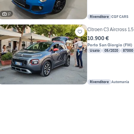
17
Rivenditore
CGF CARS
Citroen C3 Aircross 1.
10.900 €
Porto San Giorgio
(
FM
)
Usato
05/2020
87000
Rivenditore
Automania