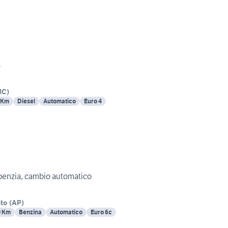
3
MC
)
 Km
Diesel
Automatico
Euro 4
mart Fortwo Coupè, benzia, cambio automatico
nto
(
AP
)
0 Km
Benzina
Automatico
Euro 6c