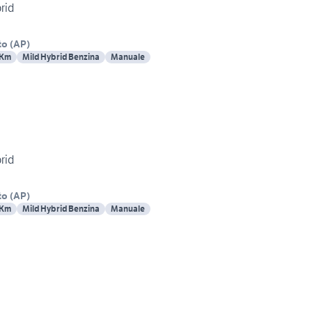
rid
to
(
AP
)
 Km
Mild Hybrid Benzina
Manuale
rid
to
(
AP
)
 Km
Mild Hybrid Benzina
Manuale