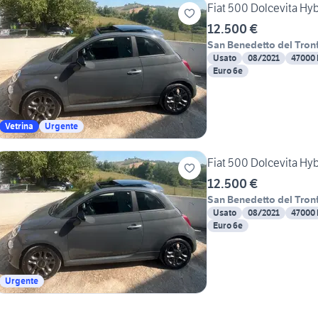
Fiat 500 Dolcevita Hyb
12.500 €
San Benedetto del Tron
Usato
08/2021
47000
Euro 6e
Vetrina
Urgente
Fiat 500 Dolcevita Hyb
12.500 €
San Benedetto del Tron
Usato
08/2021
47000
Euro 6e
Urgente