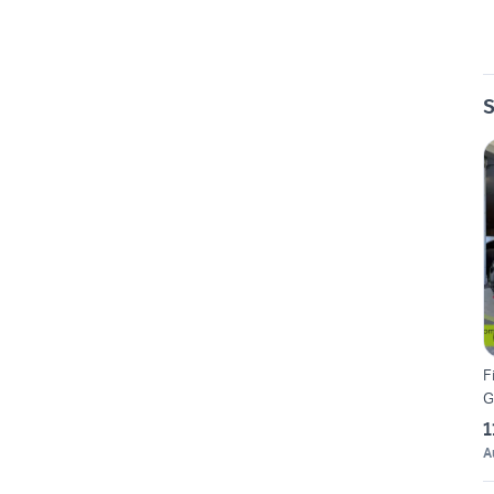
S
F
G
1
A