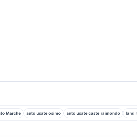
uto Marche
auto usate osimo
auto usate castelraimondo
land 