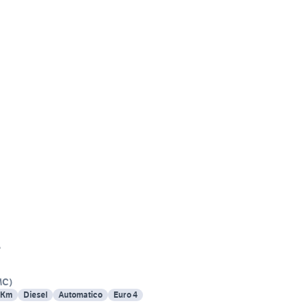
3
MC
)
 Km
Diesel
Automatico
Euro 4