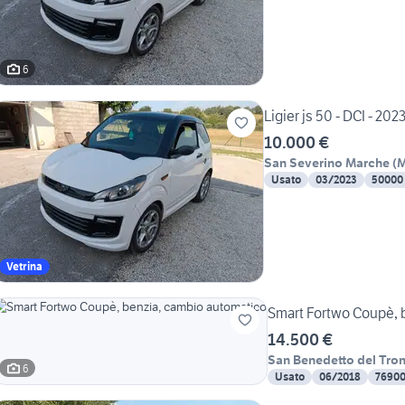
6
Ligier js 50 - DCI - 202
10.000 €
San Severino Marche
(
Usato
03/2023
50000
Vetrina
S
14.500 €
San Benedetto del Tro
6
Usato
06/2018
7690