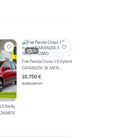
21
Fiat Panda Cross 1.0 hybrid
GARANZIA 36 MESI
PROMO
10.750 €
Autocom srl
0 firefly
A36MESI