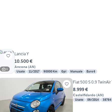
Lancia Y
10.500 €
Ancona
(
AN
)
6
Usato
11/2017
90000 Km
Gpl
Manuale
Euro 6
Fiat 500 S 0.9 TwinAi
8.999 €
Castelfidardo
(
AN
)
Usato
09/2014
38784