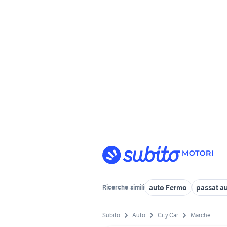
auto Fermo
passat a
Ricerche
simili
Subito
Auto
City Car
Marche