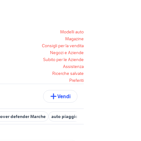
Modelli auto
Magazine
Consigli per la vendita
Negozi e Aziende
Subito per le Aziende
Assistenza
Ricerche salvate
Preferiti
Vendi
rover defender Marche
auto piaggio altro Marche
auto mazda cx