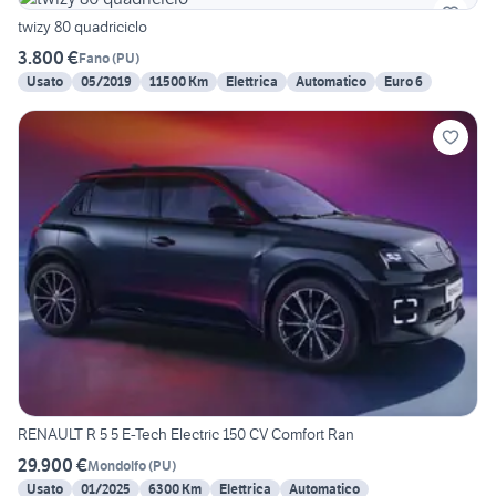
twizy 80 quadriciclo
3.800 €
Fano
(
PU
)
Usato
05/2019
11500 Km
Elettrica
Automatico
Euro 6
RENAULT R 5 5 E-Tech Electric 150 CV Comfort Ran
29.900 €
Mondolfo
(
PU
)
Usato
01/2025
6300 Km
Elettrica
Automatico