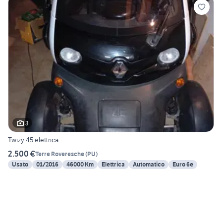
3
Twizy 45 elettrica
2.500 €
Terre Roveresche
(
PU
)
Usato
01/2016
46000 Km
Elettrica
Automatico
Euro 6e