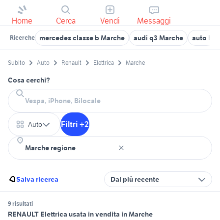
Home
Cerca
Vendi
Messaggi
mercedes classe b Marche
audi q3 Marche
auto bm
Ricerche
Subito
Auto
Renault
Elettrica
Marche
Cosa cerchi?
Filtri +2
Auto
Salva ricerca
Dal più recente
9 risultati
RENAULT Elettrica usata in vendita in Marche