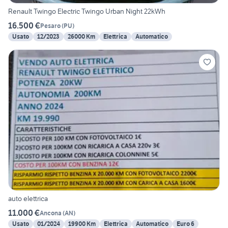
Renault Twingo Electric Twingo Urban Night 22kWh
16.500 €
Pesaro
(
PU
)
Usato
12/2023
26000 Km
Elettrica
Automatico
auto elettrica
11.000 €
Ancona
(
AN
)
Usato
01/2024
19900 Km
Elettrica
Automatico
Euro 6