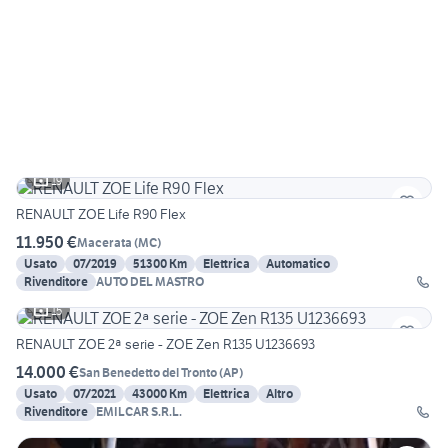
19
RENAULT ZOE Life R90 Flex
11.950 €
Macerata
(
MC
)
Usato
07/2019
51300 Km
Elettrica
Automatico
Rivenditore
AUTO DEL MASTRO
15
RENAULT ZOE 2ª serie - ZOE Zen R135 U1236693
14.000 €
San Benedetto del Tronto
(
AP
)
Usato
07/2021
43000 Km
Elettrica
Altro
Rivenditore
EMILCAR S.R.L.