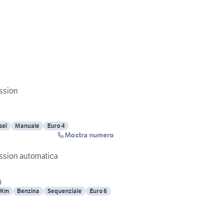
ssion
sel
Manuale
Euro 4
Mostra numero
assion automatica
)
 Km
Benzina
Sequenziale
Euro 6