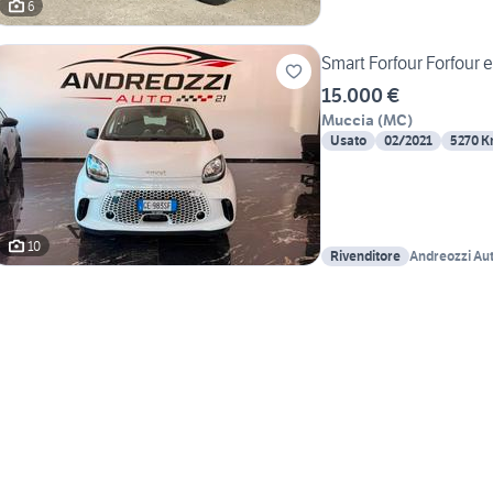
6
Smart Forfour Forfour 
15.000 €
Muccia
(
MC
)
Usato
02/2021
5270 
10
Rivenditore
Andreozzi Au