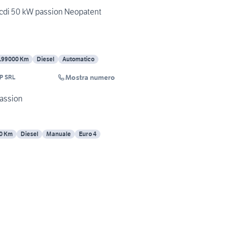
 cdi 50 kW passion Neopatent
199000 Km
Diesel
Automatico
Mostra numero
P SRL
Passion
0 Km
Diesel
Manuale
Euro 4