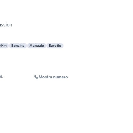
assion
0 Km
Benzina
Manuale
Euro 6e
Mostra numero
RL