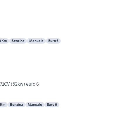
n
0 Km
Benzina
Manuale
Euro 6
Smart For Four 1.0 SCe 71CV (52kw) euro 6
 Km
Benzina
Manuale
Euro 6