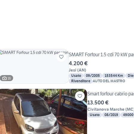
SMART Forfour 1.5 cdi 70 kW pa
4.200 €
Jesi
(
AN
)
Usato
09/2005
153544 Km
Die
16
Rivenditore
AUTO DEL MASTRO
Smart forfour cabrio p
13.500 €
Civitanova Marche
(
MC
Usato
08/2019
49000