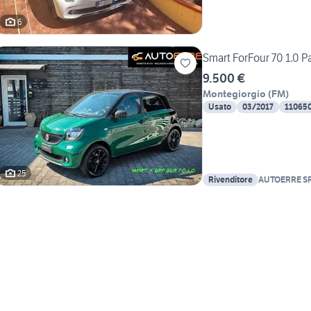
6
Smart ForFour 70 1.0 P
9.500 €
Montegiorgio
(
FM
)
Usato
03/2017
11065
25
Rivenditore
AUTOERRE S