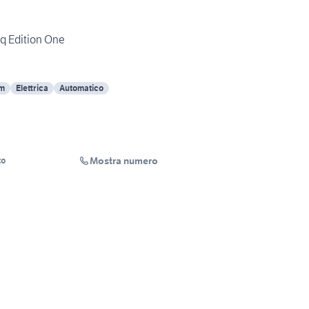
eq Edition One
Km
Elettrica
Automatico
Mostra numero
to