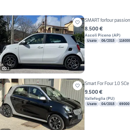
SMART forfour passio
8.500 €
Ascoli Piceno
(
AP
)
Usato
06/2015
11600
3
9.500 €
Vallefoglia
(
PU
)
Usato
04/2015
69000