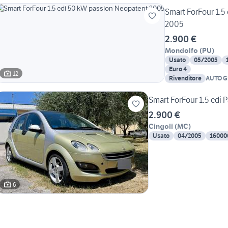
Smart ForFour 1.5
2005
2.900 €
Mondolfo
(
PU
)
Usato
05/2005
Euro 4
12
Rivenditore
AUTO G
Smart ForFour 1.5 cdi 
2.900 €
Cingoli
(
MC
)
Usato
04/2005
16000
6