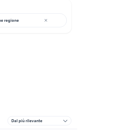
Dal più rilevante