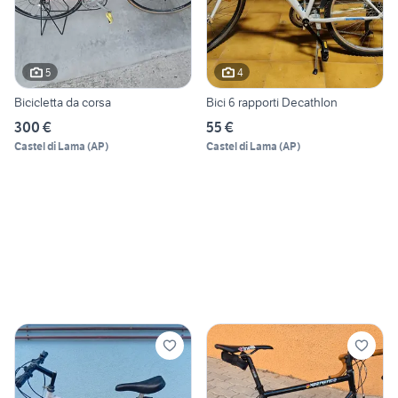
5
4
Bicicletta da corsa
Bici 6 rapporti Decathlon
300 €
55 €
Castel di Lama
(
AP
)
Castel di Lama
(
AP
)