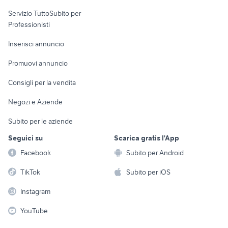
elettronica
per la casa e la
sports e hobby
Servizio TuttoSubito per
persona
Informatica
Animali
Professionisti
Arredamento e
Console e
Accessori per
Casalinghi
Inserisci annuncio
Videogiochi
animali
Elettrodomestici
Promuovi annuncio
Audio/Video
Musica e Film
Giardino e Fai da te
Consigli per la vendita
Fotografia
Libri e Riviste
Abbigliamento e
Negozi e Aziende
Telefonia
Strumenti Musicali
Accessori
Subito per le aziende
Sports
Tutto per i bambini
Seguici su
Scarica gratis l'App
Biciclette
Facebook
Subito per Android
Collezionismo
TikTok
Subito per iOS
Instagram
YouTube