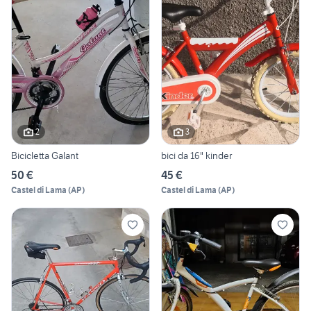
2
3
Bicicletta Galant
bici da 16" kinder
50 €
45 €
Castel di Lama
(
AP
)
Castel di Lama
(
AP
)