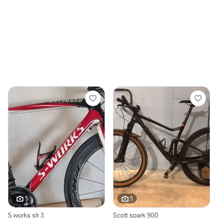
5
5
S works slr 3
Scott spark 900