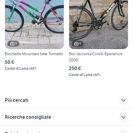
6
6
Bicicletta Mountain bike Tornado
Bici da corsa Cinelli Xperience
2009
50 €
250 €
Castel di Lama
(
AP
)
Castel di Lama
(
AP
)
Più cercati
Correlati
Richerche simili
Suggerimenti
Ricerche consigliate
yamaha yzf r125
ribaltabili usati
semirimorchi usati
lombardia
vasche
microcar duÃƒÂ©
case in vendita cardedu
harley davidson 883