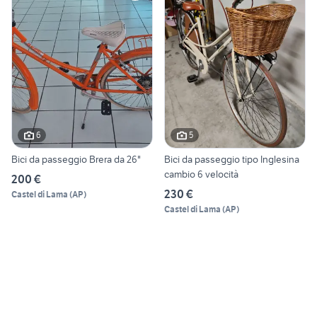
6
5
Bici da passeggio Brera da 26"
Bici da passeggio tipo Inglesina
cambio 6 velocità
200 €
230 €
Castel di Lama
(
AP
)
Castel di Lama
(
AP
)