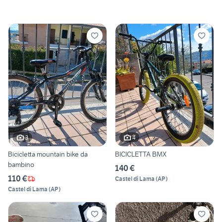
3
4
Bicicletta mountain bike da
BICICLETTA BMX
bambino
140 €
110 €
Castel di Lama
(
AP
)
Castel di Lama
(
AP
)