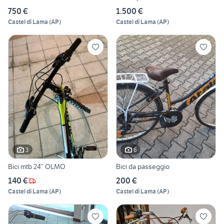
750 €
1.500 €
Castel di Lama
(
AP
)
Castel di Lama
(
AP
)
3
6
Bici mtb 24’’ OLMO
Bici da passeggio
140 €
200 €
Castel di Lama
(
AP
)
Castel di Lama
(
AP
)