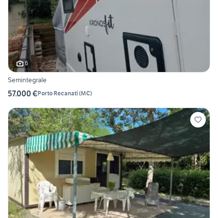
6
Semintegrale
57.000 €
Porto Recanati
(
MC
)