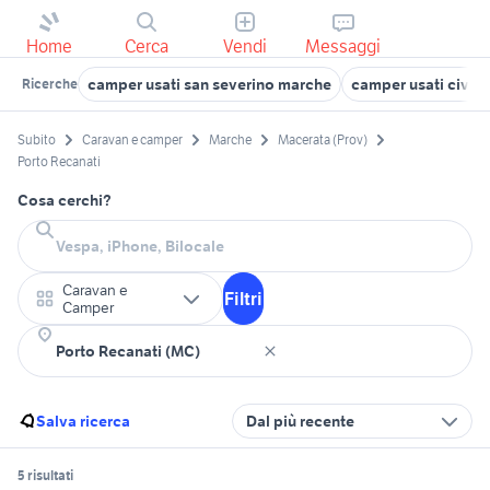
Home
Cerca
Vendi
Messaggi
camper usati san severino marche
camper usati civit
Ricerche
Subito
Caravan e camper
Marche
Macerata (Prov)
Porto Recanati
Cosa cerchi?
Caravan e
Filtri
Camper
Salva ricerca
Dal più recente
5 risultati