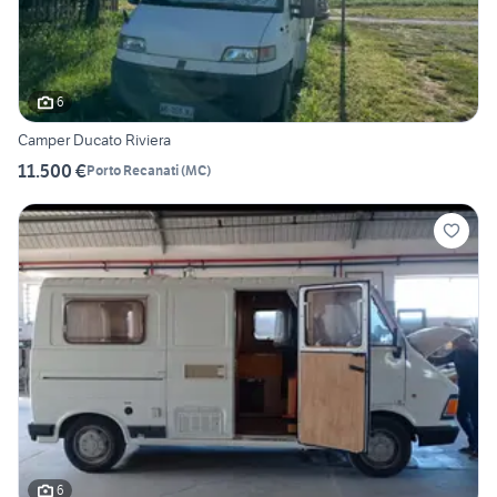
6
Camper Ducato Riviera
11.500 €
Porto Recanati
(
MC
)
6