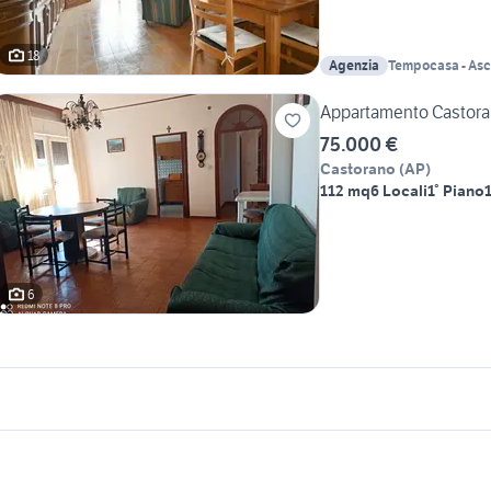
18
Agenzia
Tempocasa - Asc
Appartamento Castora
75.000 €
Castorano
(
AP
)
112 mq
6 Locali
1° Piano
6
icherche simili
Suggerimenti
endita appartamenti Acquasanta
affitto immobili Fabbrico