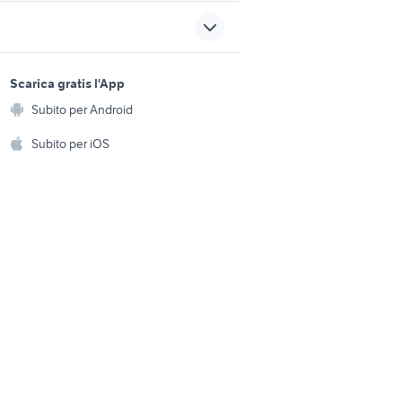
te olona
case in affitto larino
ubano
case in affitto qualiano
sports e hobby
a
Scarica gratis l'App
Animali
onero in
appartamenti torre pedrera
Subito per Android
ento e
Accessori per animali
hi
Subito per iOS
ola
affitto negozio savona
Musica e Film
omestici
Libri e Riviste
e Fai da te
Strumenti Musicali
amento e
ri
Sports
 i bambini
Biciclette
Collezionismo