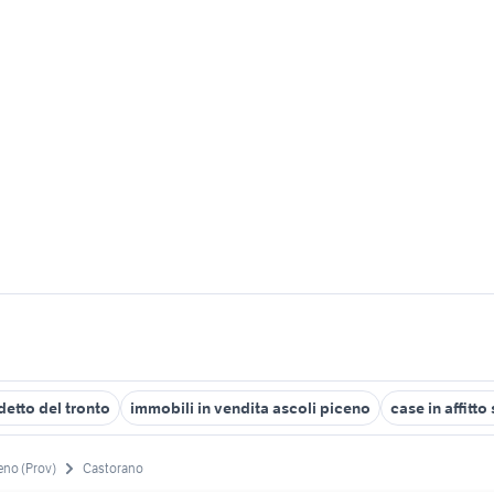
etto del tronto
immobili in vendita ascoli piceno
case in affitt
eno (Prov)
Castorano