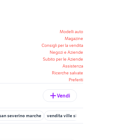
Modelli auto
Magazine
Consigli per la vendita
Negozi e Aziende
Subito per le Aziende
Assistenza
Ricerche salvate
Preferiti
Vendi
o san severino marche
vendita ville sirolo Marche
vendita immobi