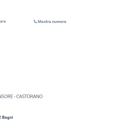
Mostra numero
iare
NSORE - CASTORANO
2 Bagni