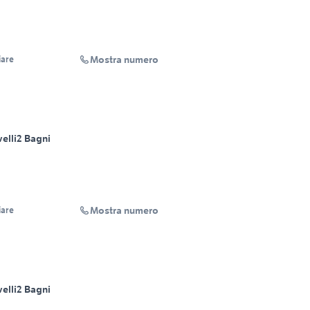
Mostra numero
iare
velli
2 Bagni
Mostra numero
iare
velli
2 Bagni