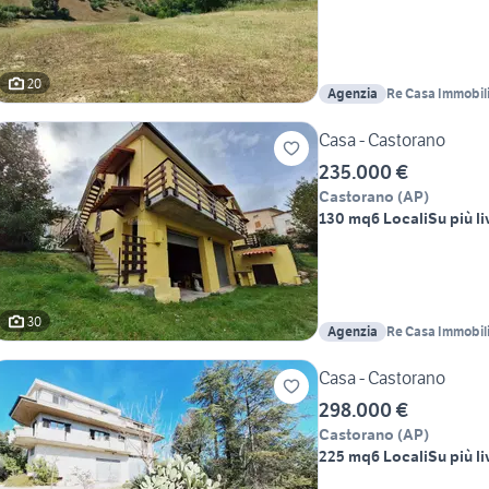
20
Agenzia
Re Casa Immobil
Casa - Castorano
235.000 €
Castorano
(
AP
)
130 mq
6 Locali
Su più li
30
Agenzia
Re Casa Immobil
Casa - Castorano
298.000 €
Castorano
(
AP
)
225 mq
6 Locali
Su più li