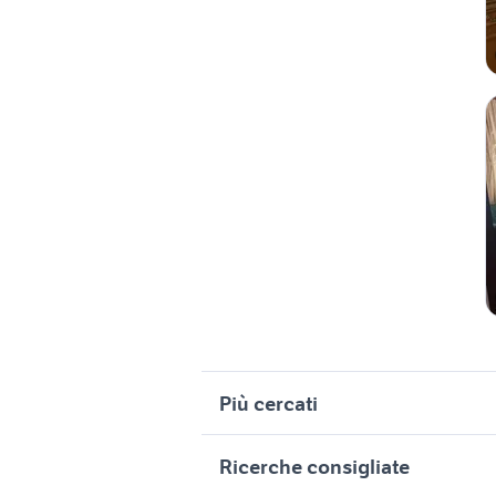
Più cercati
Correlati
R
Ricerche consigliate
case in vendita montalto delle
v