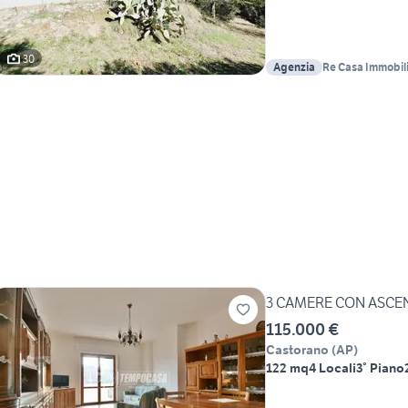
30
Agenzia
Re Casa Immobil
3 CAMERE CON ASCE
115.000 €
Castorano
(
AP
)
122 mq
4 Locali
3° Piano