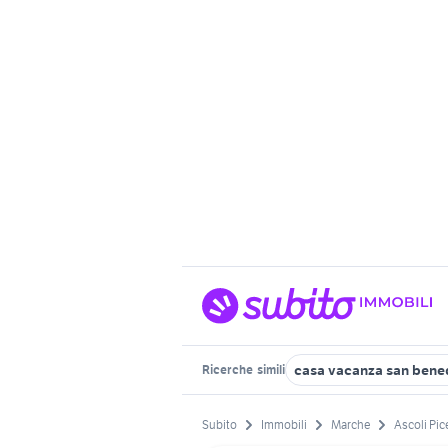
casa vacanza san bened
Ricerche
simili
Subito
Immobili
Marche
Ascoli Pic