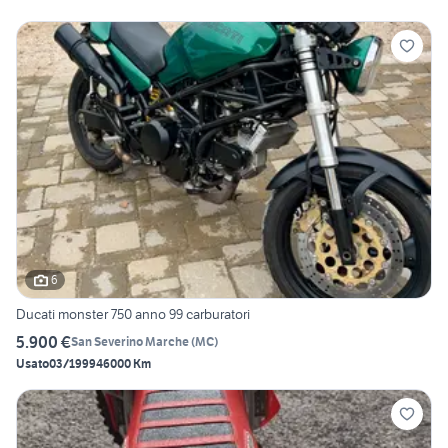
6
Ducati monster 750 anno 99 carburatori
5.900 €
San Severino Marche
(
MC
)
Usato
03/1999
46000 Km