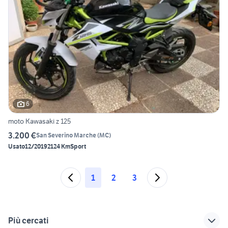
6
moto Kawasaki z 125
3.200 €
San Severino Marche
(
MC
)
Usato
12/2019
2124 Km
Sport
1
2
3
Più cercati