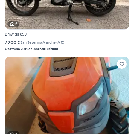
6
Bmw gs 850
7.200 €
San Severino Marche
(
MC
)
Usato
04/2019
33000 Km
Turismo
5