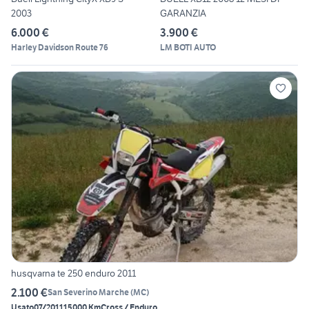
2003
GARANZIA
6.000 €
3.900 €
Harley Davidson Route 76
LM BOTI AUTO
husqvarna te 250 enduro 2011
2.100 €
San Severino Marche
(
MC
)
Usato
07/2011
15000 Km
Cross / Enduro