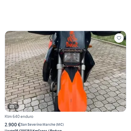
3
Ktm 640 enduro
2.900 €
San Severino Marche
(
MC
)
Usato
05/2002
50 Km
Cross / Enduro