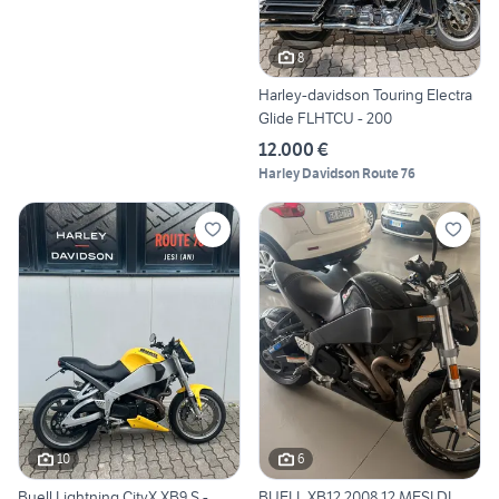
8
Harley-davidson Touring Electra
Glide FLHTCU - 200
12.000 €
Harley Davidson Route 76
10
6
Buell Lightning CityX XB9 S -
BUELL XB12 2008 12 MESI DI