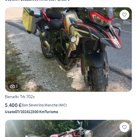
3
Benelki Trk 702x
5.400 €
San Severino Marche
(
MC
)
Usato
07/2024
12300 Km
Turismo