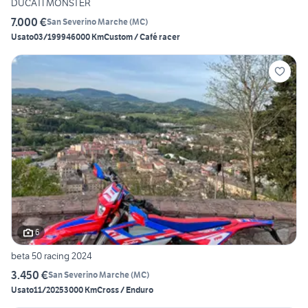
DUCATI MONSTER
7.000 €
San Severino Marche
(
MC
)
Usato
03/1999
46000 Km
Custom / Café racer
6
beta 50 racing 2024
3.450 €
San Severino Marche
(
MC
)
Usato
11/2025
3000 Km
Cross / Enduro