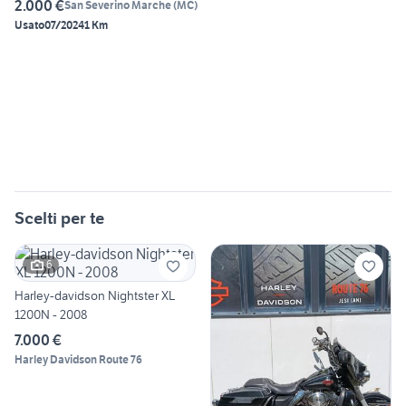
2.000 €
San Severino Marche
(
MC
)
Usato
07/2024
1 Km
Scelti per te
6
Harley-davidson Nightster XL
1200N - 2008
7.000 €
Harley Davidson Route 76