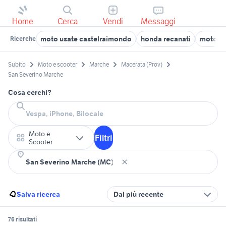
Home
Cerca
Vendi
Messaggi
moto usate castelraimondo
honda recanati
moto us
Ricerche
Subito
Moto e scooter
Marche
Macerata (Prov)
San Severino Marche
Cosa cerchi?
Moto e
Filtri
Scooter
Salva ricerca
Dal più recente
76 risultati