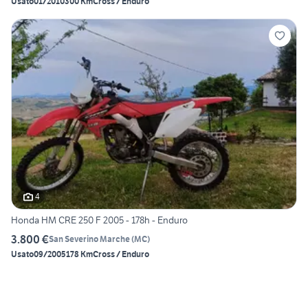
Usato
01/2010
300 Km
Cross / Enduro
4
Honda HM CRE 250 F 2005 - 178h - Enduro
3.800 €
San Severino Marche
(
MC
)
Usato
09/2005
178 Km
Cross / Enduro