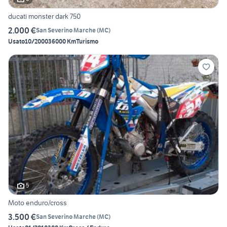
ducati monster dark 750
2.000 €
San Severino Marche
(
MC
)
Usato
10/2000
36000 Km
Turismo
5
Moto enduro/cross
3.500 €
San Severino Marche
(
MC
)