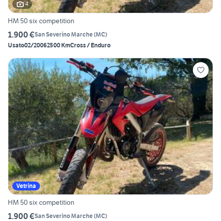
4
HM 50 six competition
1.900 €
San Severino Marche
(
MC
)
Usato
02/2006
2500 Km
Cross / Enduro
Vetrina
HM 50 six competition
1.900 €
San Severino Marche
(
MC
)