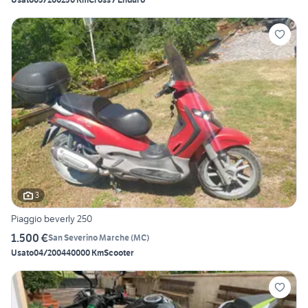
3
Piaggio beverly 250
1.500 €
San Severino Marche
(
MC
)
Usato
04/2004
40000 Km
Scooter