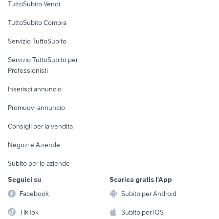
TuttoSubito Vendi
Uffici e Locali
TuttoSubito Compra
commerciali
Servizio TuttoSubito
elettronica
per la casa e la
sports e hobby
Servizio TuttoSubito per
persona
Informatica
Animali
Professionisti
Arredamento e
Console e
Accessori per
Casalinghi
Inserisci annuncio
Videogiochi
animali
Elettrodomestici
Promuovi annuncio
Audio/Video
Musica e Film
Giardino e Fai da te
Consigli per la vendita
Fotografia
Libri e Riviste
Abbigliamento e
Negozi e Aziende
Telefonia
Strumenti Musicali
Accessori
Subito per le aziende
Sports
Tutto per i bambini
Seguici su
Scarica gratis l'App
Biciclette
Facebook
Subito per Android
Collezionismo
TikTok
Subito per iOS