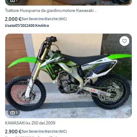
Trattore Husqvarna da giardino.motore Kawasaki ..
2.000 €
San Severino Marche
(
MC
)
Usato
07/2012
400 Km
Altro
3
KAWASAKI kx 250 del 2009
2.900 €
San Severino Marche
(
MC
)