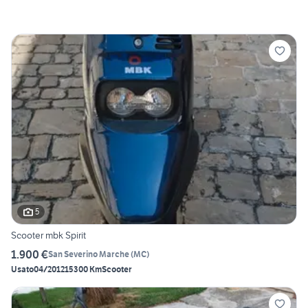
5
Scooter mbk Spirit
1.900 €
San Severino Marche
(
MC
)
Usato
04/2012
15300 Km
Scooter