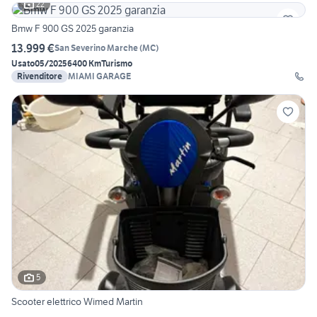
22
Bmw F 900 GS 2025 garanzia
13.999 €
San Severino Marche
(
MC
)
Usato
05/2025
6400 Km
Turismo
Rivenditore
MIAMI GARAGE
5
Scooter elettrico Wimed Martin