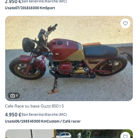
2.950 €
San Severino Marche
(
MC
)
Usato
07/2018
16000 Km
Sport
4
Cafe Race su base Guzzi 850 t 5
4.950 €
San Severino Marche
(
MC
)
Usato
06/1985
45000 Km
Custom / Café racer