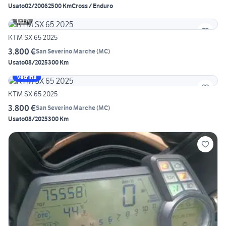
Usato
02/2006
2500 Km
Cross / Enduro
6
KTM SX 65 2025
3.800 €
San Severino Marche
(
MC
)
Usato
08/2025
300 Km
Vetrina
KTM SX 65 2025
3.800 €
San Severino Marche
(
MC
)
Usato
08/2025
300 Km