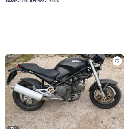
Usato
01/2009
0 Km
Cross / Enduro
6