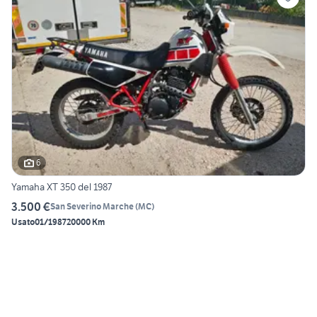
6
Yamaha XT 350 del 1987
3.500 €
San Severino Marche
(
MC
)
Usato
01/1987
20000 Km