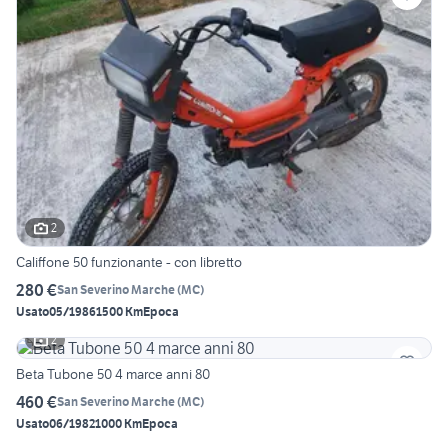
2
Califfone 50 funzionante - con libretto
280 €
San Severino Marche
(
MC
)
Usato
05/1986
1500 Km
Epoca
2
Beta Tubone 50 4 marce anni 80
460 €
San Severino Marche
(
MC
)
Usato
06/1982
1000 Km
Epoca