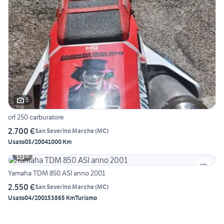
5
crf 250 carburatore
2.700 €
San Severino Marche
(
MC
)
Usato
03/2004
1000 Km
6
Yamaha TDM 850 ASI anno 2001
2.550 €
San Severino Marche
(
MC
)
Usato
04/2001
53865 Km
Turismo