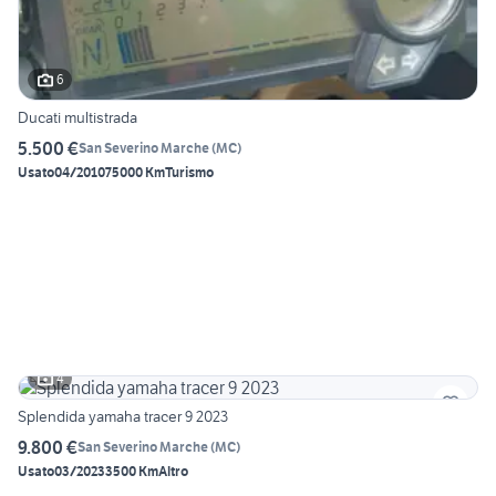
6
Ducati multistrada
5.500 €
San Severino Marche
(
MC
)
Usato
04/2010
75000 Km
Turismo
4
Splendida yamaha tracer 9 2023
9.800 €
San Severino Marche
(
MC
)
Usato
03/2023
3500 Km
Altro