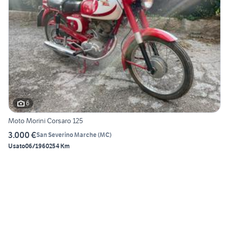
6
Moto Morini Corsaro 125
3.000 €
San Severino Marche
(
MC
)
Usato
06/1960
254 Km