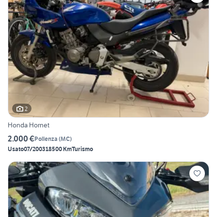
2
Honda Hornet
2.000 €
Pollenza
(
MC
)
Usato
07/2003
18500 Km
Turismo