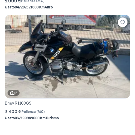
9.000 €
Pollenza
(
MC
)
Usato
04/2023
21000 Km
Altro
6
Bmw R1100GS
3.400 €
Pollenza
(
MC
)
Usato
03/1999
89000 Km
Turismo