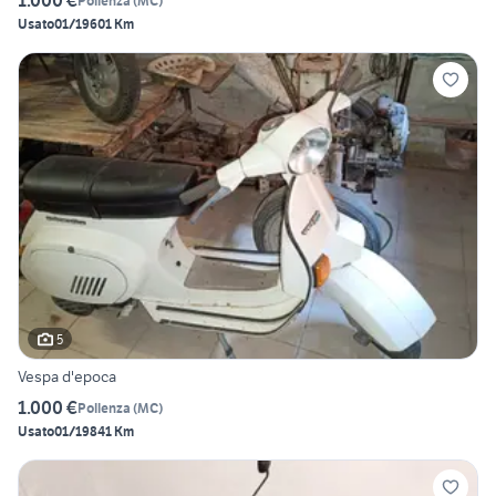
1.000 €
Pollenza
(
MC
)
Usato
01/1960
1 Km
5
Vespa d'epoca
1.000 €
Pollenza
(
MC
)
Usato
01/1984
1 Km