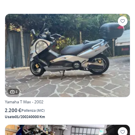
4
Yamaha T Max - 2002
2.200 €
Pollenza
(
MC
)
Usato
01/2002
40000 Km