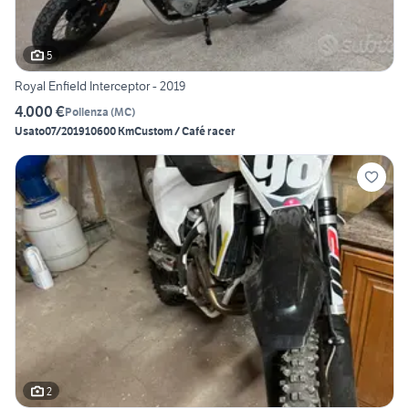
5
Royal Enfield Interceptor - 2019
4.000 €
Pollenza
(
MC
)
Usato
07/2019
10600 Km
Custom / Café racer
2