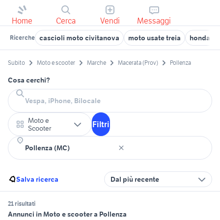
Home
Cerca
Vendi
Messaggi
cascioli moto civitanova
moto usate treia
honda ma
Ricerche
Subito
Moto e scooter
Marche
Macerata (Prov)
Pollenza
Cosa cerchi?
Moto e
Filtri
Scooter
Salva ricerca
Dal più recente
21 risultati
Annunci in Moto e scooter a Pollenza