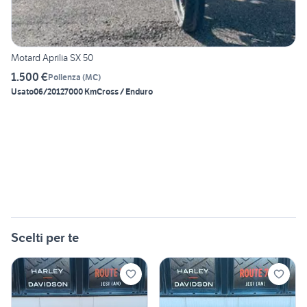
Motard Aprilia SX 50
1.500 €
Pollenza
(
MC
)
Usato
06/2012
7000 Km
Cross / Enduro
Scelti per te