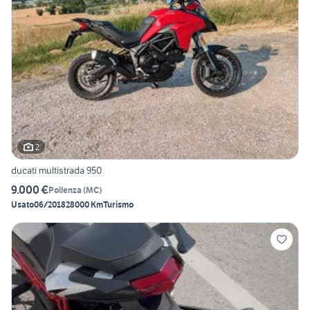
2
ducati multistrada 950
9.000 €
Pollenza
(
MC
)
Usato
06/2018
28000 Km
Turismo