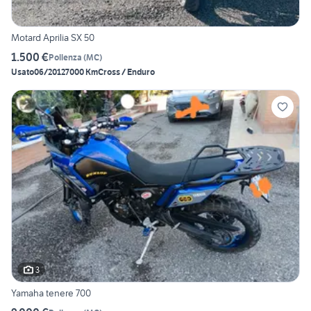
Motard Aprilia SX 50
1.500 €
Pollenza
(
MC
)
Usato
06/2012
7000 Km
Cross / Enduro
3
Yamaha tenere 700