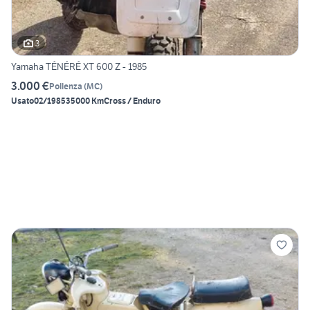
3
Yamaha TÉNÉRÉ XT 600 Z - 1985
3.000 €
Pollenza
(
MC
)
Usato
02/1985
35000 Km
Cross / Enduro