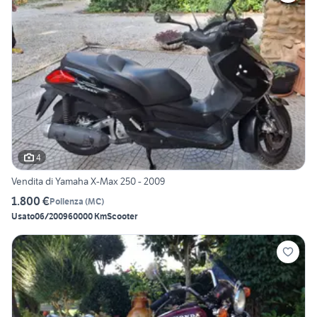
4
Vendita di Yamaha X-Max 250 - 2009
1.800 €
Pollenza
(
MC
)
Usato
06/2009
60000 Km
Scooter