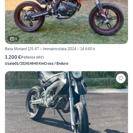
6
Beta Motard 125 4T – Immatricolata 2024 – 14.640 k
3.200 €
Pollenza
(
MC
)
Usato
01/2024
14640 Km
Cross / Enduro