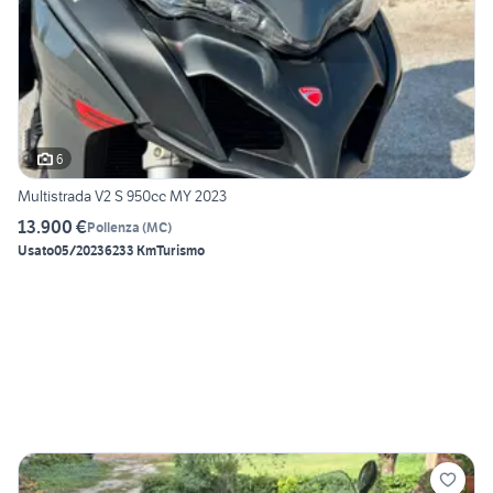
6
Multistrada V2 S 950cc MY 2023
13.900 €
Pollenza
(
MC
)
Usato
05/2023
6233 Km
Turismo