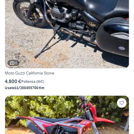
6
Moto Guzzi California Stone
4.800 €
Pollenza
(
MC
)
Usato
11/2004
55700 Km