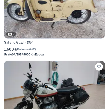
5
Galletto Guzzi - 1954
1.600 €
Pollenza
(
MC
)
Usato
04/1954
5000 Km
Epoca