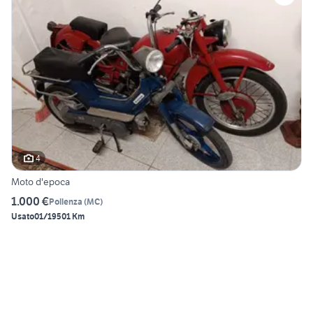
4
Moto d'epoca
1.000 €
Pollenza
(
MC
)
Usato
01/1950
1 Km