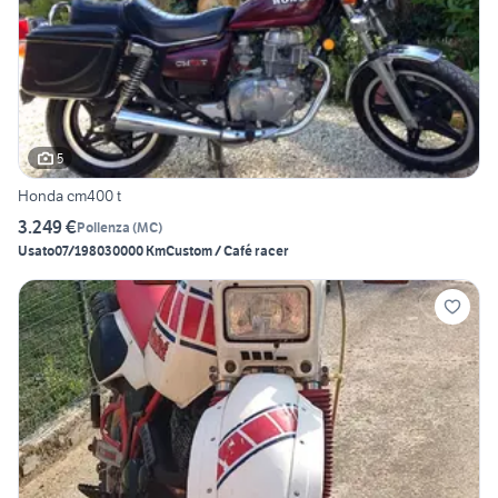
5
Honda cm400 t
3.249 €
Pollenza
(
MC
)
Usato
07/1980
30000 Km
Custom / Café racer