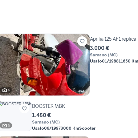
Aprilia 125 AF1 replica
3.000 €
Sarnano
(
MC
)
Usato
01/1988
11650 K
4
BOOSTER MBK
1.450 €
Sarnano
(
MC
)
6
Usato
06/1997
3000 Km
Scooter