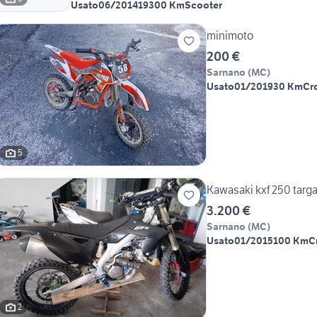
Usato
06/2014
19300 Km
Scooter
minimoto
200 €
Sarnano
(
MC
)
Usato
01/2019
30 Km
Cr
5
Kawasaki kxf 250 targa
3.200 €
Sarnano
(
MC
)
Usato
01/2015
100 Km
C
2