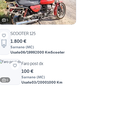
5
SCOOTER 125
1.800 €
Sarnano
(
MC
)
Usato
06/1999
2000 Km
Scooter
Faro post dx
100 €
Sarnano
(
MC
)
6
Usato
03/2000
1000 Km