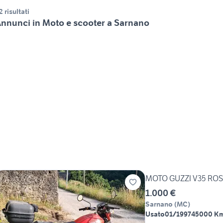
2 risultati
nnunci in Moto e scooter a Sarnano
MOTO GUZZI V35 RO
1.000 €
Sarnano
(
MC
)
Usato
01/1997
45000 K