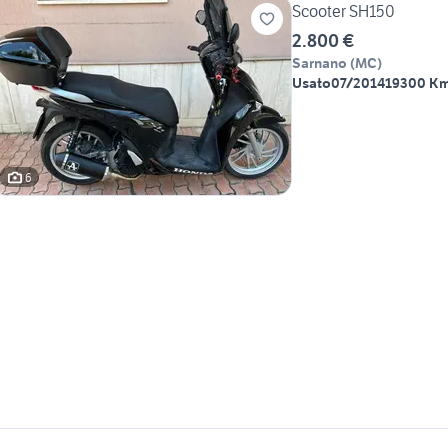
Scooter SH150
2.800 €
Sarnano
(
MC
)
Usato
07/2014
19300 K
6