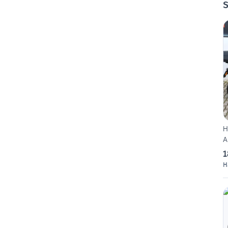
S
H
A
1
H