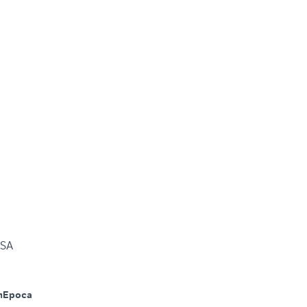
SSA
m
Epoca