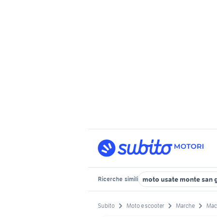
moto usate monte san 
Ricerche
simili
Subito
Moto e scooter
Marche
Mace