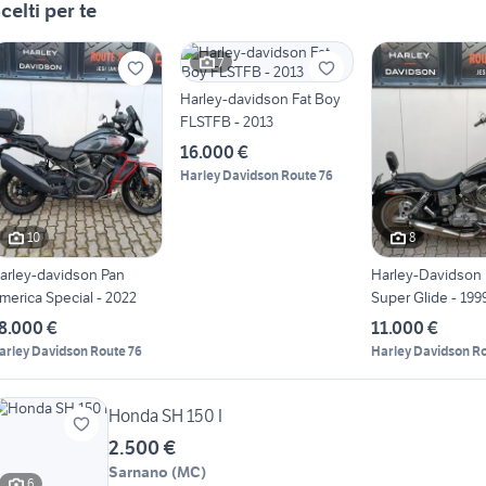
celti per te
7
Harley-davidson Fat Boy
FLSTFB - 2013
16.000 €
Harley Davidson Route 76
10
8
arley-davidson Pan
Harley-Davidson
merica Special - 2022
Super Glide - 199
8.000 €
11.000 €
arley Davidson Route 76
Harley Davidson Ro
Honda SH 150 I
2.500 €
Sarnano
(
MC
)
6