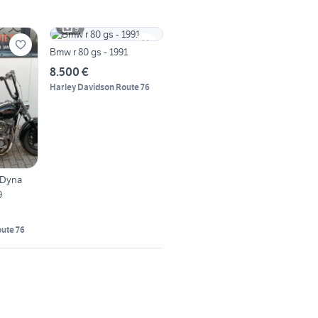
9
Bmw r 80 gs - 1991
8.500 €
Harley Davidson Route 76
 Dyna
9
ute 76