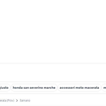
giusto
honda san severino marche
accessori moto macerata
m
rata (Prov)
Sarnano