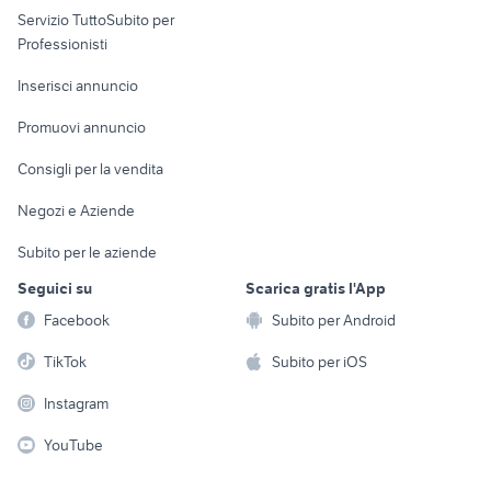
Servizio TuttoSubito per
persona
Informatica
Animali
Professionisti
Arredamento e
Console e
Accessori per
Casalinghi
Inserisci annuncio
Videogiochi
animali
Elettrodomestici
Promuovi annuncio
Audio/Video
Musica e Film
Giardino e Fai da te
Consigli per la vendita
Fotografia
Libri e Riviste
Abbigliamento e
Negozi e Aziende
Telefonia
Strumenti Musicali
Accessori
Subito per le aziende
Sports
Tutto per i bambini
Seguici su
Scarica gratis l'App
Biciclette
Facebook
Subito per Android
Collezionismo
TikTok
Subito per iOS
Instagram
YouTube