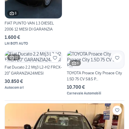
8
FIAT PUNTO VAN 1.3 DIESEL
2006 12 MESI DI GARANZIA
1.600 €
LM BOTI AUTO
21
6
Fiat Ducato 2.2 Mtj3 L2-H2 FRCX-
TOYOTA Proace City Proace City
20° GARANZIA24MESI
1.5D 75 CV S&S P...
30.850 €
10.700 €
Autocom srl
Carnevale Automobili