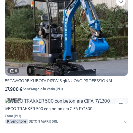
6
ESCAVATORE KUBOTA RIPPA18 qli NUOVO PROFESSIONAL
17.900 €
Sant'Angelo in Vado
(
PU
)
18
IVECO TRAKKER 500 con betoniera CIFA RY1300
Fano
(
PU
)
Rivenditore
BETON MARK SRL