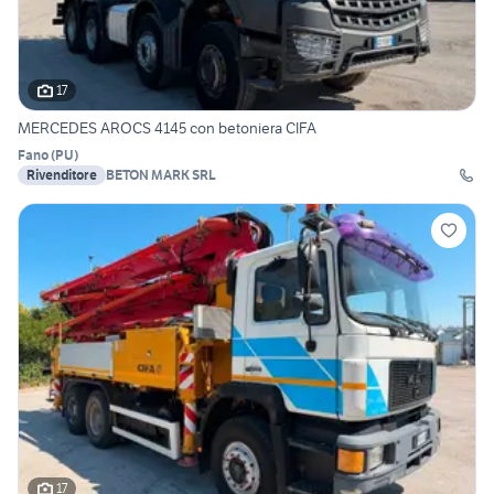
17
MERCEDES AROCS 4145 con betoniera CIFA
Fano
(
PU
)
Rivenditore
BETON MARK SRL
17