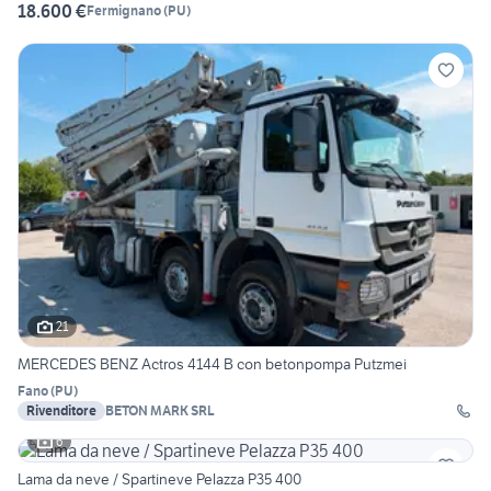
18.600 €
Fermignano
(
PU
)
21
MERCEDES BENZ Actros 4144 B con betonpompa Putzmei
Fano
(
PU
)
Rivenditore
BETON MARK SRL
6
Lama da neve / Spartineve Pelazza P35 400