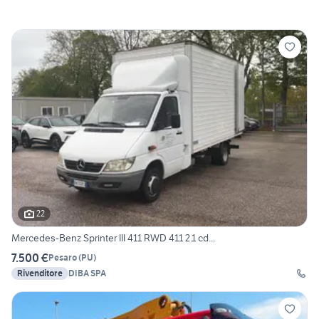
22
Mercedes-Benz Sprinter III 411 RWD 411 2.1 cd...
7.500 €
Pesaro
(
PU
)
Rivenditore
DIBA SPA