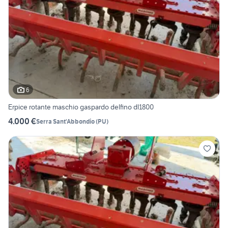
6
Erpice rotante maschio gaspardo delfino dl1800
4.000 €
Serra Sant'Abbondio
(
PU
)