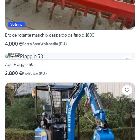
Vetrina
Erpice rotante maschio gaspardo delfino dl1800
4.000 €
Serra Sant'Abbondio
(
PU
)
4
Ape Piaggio 50
2.800 €
Piobbico
(
PU
)