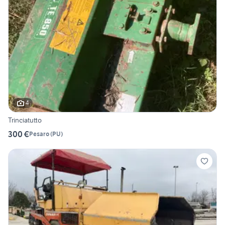
4
Trinciatutto
300 €
Pesaro
(
PU
)