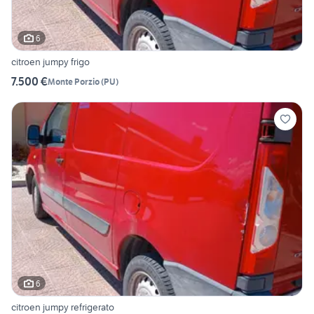
6
citroen jumpy frigo
7.500 €
Monte Porzio
(
PU
)
6
citroen jumpy refrigerato