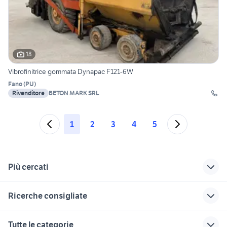
18
Vibrofinitrice gommata Dynapac F121-6W
Fano
(
PU
)
Rivenditore
BETON MARK SRL
1
2
3
4
5
Più cercati
Correlati
Richerche simili
Suggerimenti
Ricerche consigliate
veicoli commerciali
veicoli commerciali
trattori fermo e
Monte Porzio
Corridonia
provincia
miniescavatori bobcat
antonio carraro
Tutte le categorie