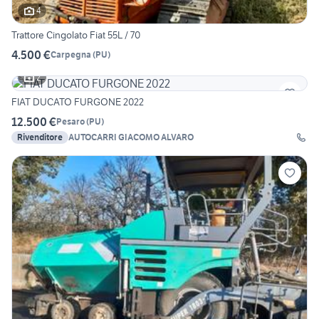
4
Trattore Cingolato Fiat 55L / 70
4.500 €
Carpegna
(
PU
)
2
FIAT DUCATO FURGONE 2022
12.500 €
Pesaro
(
PU
)
Rivenditore
AUTOCARRI GIACOMO ALVARO