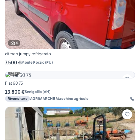
6
citroen jumpy refrigerato
7.500 €
Monte Porzio
(
PU
)
7
Fiat 60 75
13.800 €
Senigallia
(
AN
)
Rivenditore
AGRIMARCHE Macchine agricole