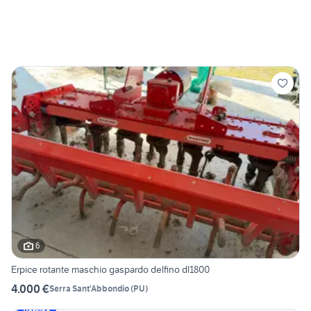
6
Erpice rotante maschio gaspardo delfino dl1800
4.000 €
Serra Sant'Abbondio
(
PU
)