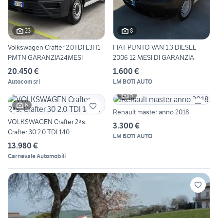
23
8
Volkswagen Crafter 2.0TDI L3H1
FIAT PUNTO VAN 1.3 DIESEL
PMTN GARANZIA24MESI
2006 12 MESI DI GARANZIA
20.450 €
1.600 €
Autocom srl
LM BOTI AUTO
5
6
Renault master anno 2018
VOLKSWAGEN Crafter 2ªs.
3.300 €
Crafter 30 2.0 TDI 140...
LM BOTI AUTO
13.980 €
Carnevale Automobili