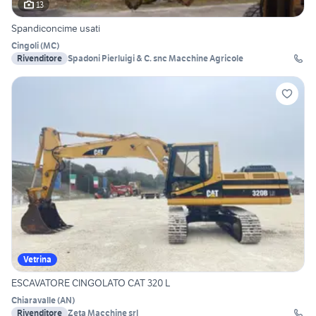
13
Spandiconcime usati
Cingoli
(
MC
)
Rivenditore
Spadoni Pierluigi & C. snc Macchine Agricole
Vetrina
ESCAVATORE CINGOLATO CAT 320 L
Chiaravalle
(
AN
)
Rivenditore
Zeta Macchine srl