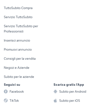
Uffici e Locali
TuttoSubito Compra
commerciali
Servizio TuttoSubito
elettronica
per la casa e la
sports e hobby
Servizio TuttoSubito per
persona
Informatica
Animali
Professionisti
Arredamento e
Console e
Accessori per
Casalinghi
Inserisci annuncio
Videogiochi
animali
Elettrodomestici
Promuovi annuncio
Audio/Video
Musica e Film
Giardino e Fai da te
Consigli per la vendita
Fotografia
Libri e Riviste
Abbigliamento e
Negozi e Aziende
Telefonia
Strumenti Musicali
Accessori
Subito per le aziende
Sports
Tutto per i bambini
Seguici su
Scarica gratis l'App
Biciclette
Facebook
Subito per Android
Collezionismo
TikTok
Subito per iOS