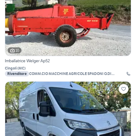
10
Imballatrice Welger Ap52
Cingoli
(
MC
)
Rivenditore
COMM.CIO MACCHINE AGRICOLE SPADONI O.DI
SPADONI M