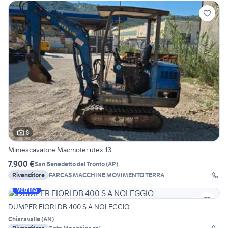
8
Miniescavatore Macmoter utex 13
7.900 €
San Benedetto del Tronto
(
AP
)
Rivenditore
FARCAS MACCHINE MOVIMENTO TERRA
Vetrina
DUMPER FIORI DB 400 S A NOLEGGIO
Chiaravalle
(
AN
)