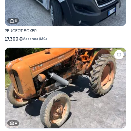
6
PEUGEOT BOXER
17.300 €
Macerata
(
MC
)
4