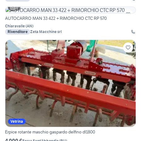
8
AUTOCARRO MAN 33 422 + RIMORCHIO CTC RP 570
Chiaravalle
(
AN
)
Rivenditore
Zeta Macchine srl
Vetrina
Erpice rotante maschio gaspardo delfino dl1800
4.000 €
Serra Sant'Abbondio
(
PU
)