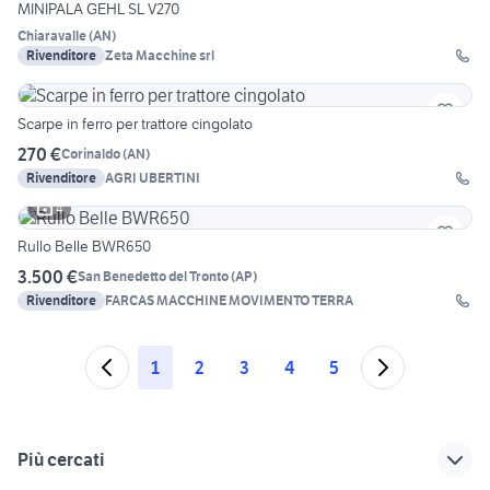
MINIPALA GEHL SL V270
Chiaravalle
(
AN
)
Rivenditore
Zeta Macchine srl
Scarpe in ferro per trattore cingolato
270 €
Corinaldo
(
AN
)
Rivenditore
AGRI UBERTINI
4
Rullo Belle BWR650
3.500 €
San Benedetto del Tronto
(
AP
)
Rivenditore
FARCAS MACCHINE MOVIMENTO TERRA
1
2
3
4
5
Più cercati