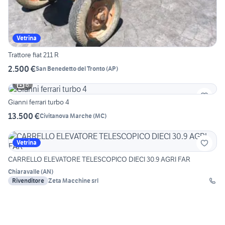
Vetrina
Trattore fiat 211 R
2.500 €
San Benedetto del Tronto
(
AP
)
6
Gianni ferrari turbo 4
13.500 €
Civitanova Marche
(
MC
)
Vetrina
CARRELLO ELEVATORE TELESCOPICO DIECI 30.9 AGRI FAR
Chiaravalle
(
AN
)
Rivenditore
Zeta Macchine srl