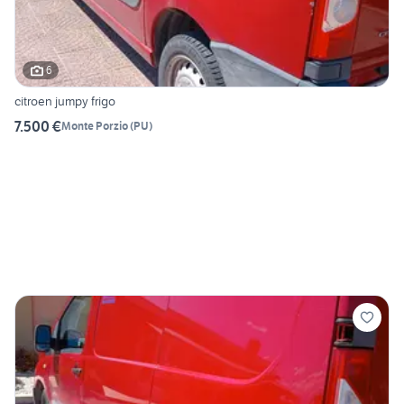
6
citroen jumpy frigo
7.500 €
Monte Porzio
(
PU
)