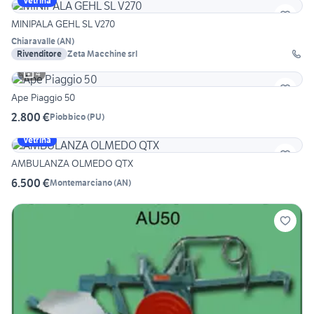
Vetrina
MINIPALA GEHL SL V270
Chiaravalle
(
AN
)
Rivenditore
Zeta Macchine srl
4
Ape Piaggio 50
2.800 €
Piobbico
(
PU
)
Vetrina
AMBULANZA OLMEDO QTX
6.500 €
Montemarciano
(
AN
)