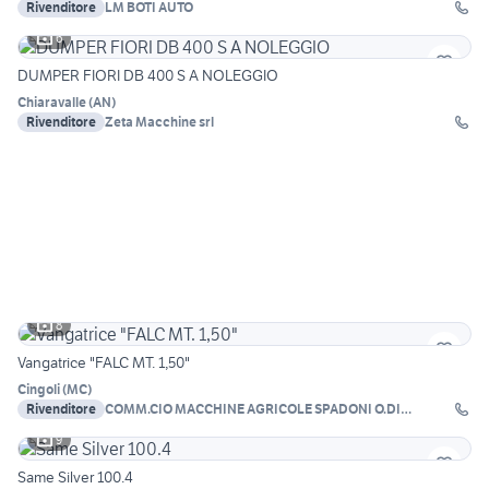
Rivenditore
LM BOTI AUTO
6
DUMPER FIORI DB 400 S A NOLEGGIO
Chiaravalle
(
AN
)
Rivenditore
Zeta Macchine srl
8
Vangatrice "FALC MT. 1,50"
Cingoli
(
MC
)
Rivenditore
COMM.CIO MACCHINE AGRICOLE SPADONI O.DI
SPADONI M
9
Same Silver 100.4