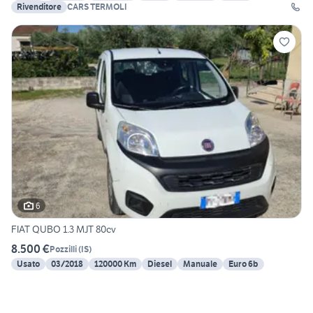
Rivenditore
CARS TERMOLI
6
FIAT QUBO 1.3 MJT 80cv
8.500 €
Pozzilli
(
IS
)
Usato
03/2018
120000 Km
Diesel
Manuale
Euro 6b