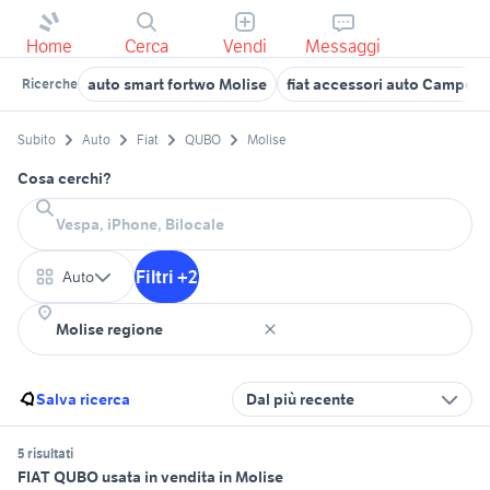
Home
Cerca
Vendi
Messaggi
auto smart fortwo Molise
fiat accessori auto Campob
Ricerche
Subito
Auto
Fiat
QUBO
Molise
Cosa cerchi?
Filtri +2
Auto
Salva ricerca
Dal più recente
5 risultati
FIAT QUBO usata in vendita in Molise