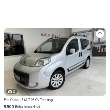
16
Fiat Qubo 1.3 MJT 95 CV Trekking
9.900 €
Ripalimosani
(
CB
)