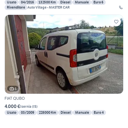
Usato
04/2016
132500 Km
Diesel
Manuale
Euro 6
Rivenditore
Auto Village - MASTER CAR
6
FIAT QUBO
4.000 €
Isernia
(
IS
)
Usato
03/2009
228000 Km
Diesel
Manuale
Euro 4