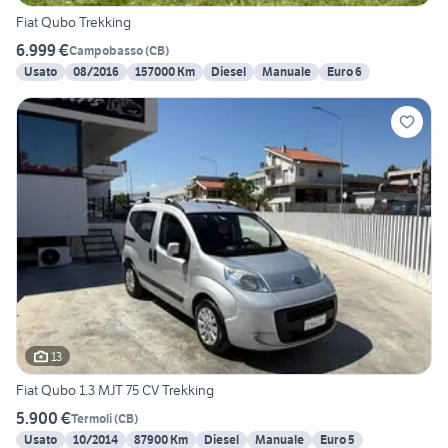
Fiat Qubo Trekking
6.999 €
Campobasso
(
CB
)
Usato
08/2016
157000 Km
Diesel
Manuale
Euro 6
13
Fiat Qubo 1.3 MJT 75 CV Trekking
5.900 €
Termoli
(
CB
)
Usato
10/2014
87900 Km
Diesel
Manuale
Euro 5