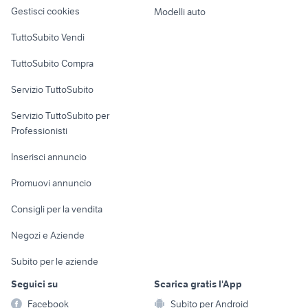
altro
Gestisci cookies
Modelli auto
Case vacanza
TuttoSubito Vendi
Uffici e Locali
TuttoSubito Compra
commerciali
Servizio TuttoSubito
elettronica
per la casa e la
sports e hobby
Servizio TuttoSubito per
persona
Informatica
Animali
Professionisti
Arredamento e
Console e
Accessori per
Casalinghi
Inserisci annuncio
Videogiochi
animali
Elettrodomestici
Promuovi annuncio
Audio/Video
Musica e Film
Giardino e Fai da te
Consigli per la vendita
Fotografia
Libri e Riviste
Abbigliamento e
Negozi e Aziende
Telefonia
Strumenti Musicali
Accessori
Subito per le aziende
Sports
Tutto per i bambini
Seguici su
Scarica gratis l'App
Biciclette
Facebook
Subito per Android