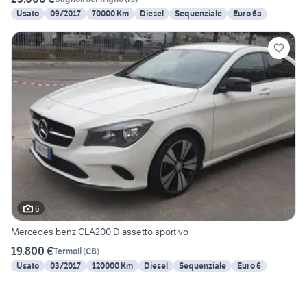
Usato
09/2017
70000 Km
Diesel
Sequenziale
Euro 6a
6
Mercedes benz CLA200 D assetto sportivo
19.800 €
Termoli
(
CB
)
Usato
03/2017
120000 Km
Diesel
Sequenziale
Euro 6