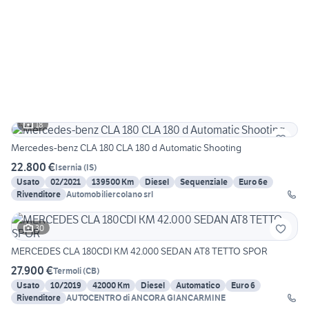
18
Mercedes-benz CLA 180 CLA 180 d Automatic Shooting
22.800 €
Isernia
(
IS
)
Usato
02/2021
139500 Km
Diesel
Sequenziale
Euro 6e
Rivenditore
Automobiliercolano srl
30
MERCEDES CLA 180CDI KM 42.000 SEDAN AT8 TETTO SPOR
27.900 €
Termoli
(
CB
)
Usato
10/2019
42000 Km
Diesel
Automatico
Euro 6
Rivenditore
AUTOCENTRO di ANCORA GIANCARMINE