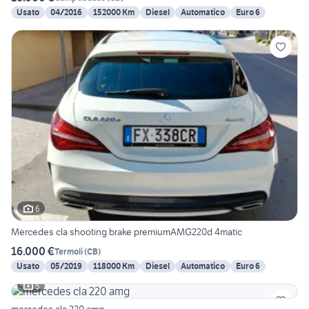
Usato
04/2016
152000 Km
Diesel
Automatico
Euro 6
6
Mercedes cla shooting brake premiumAMG220d 4matic
16.000 €
Termoli
(
CB
)
Usato
05/2019
118000 Km
Diesel
Automatico
Euro 6
5