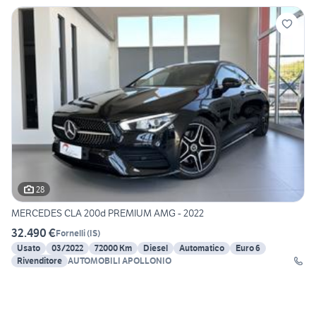
28
MERCEDES CLA 200d PREMIUM AMG - 2022
32.490 €
Fornelli
(
IS
)
Usato
03/2022
72000 Km
Diesel
Automatico
Euro 6
Rivenditore
AUTOMOBILI APOLLONIO