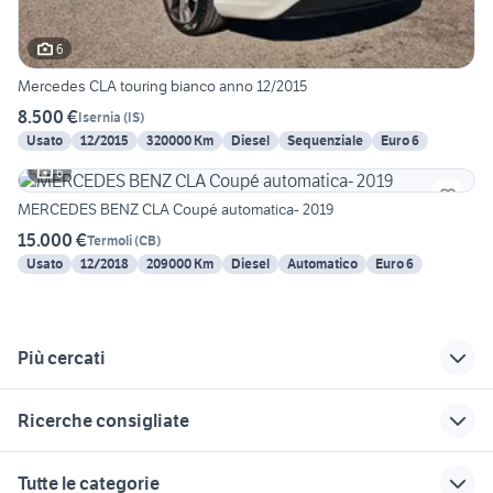
6
Mercedes CLA touring bianco anno 12/2015
8.500 €
Isernia
(
IS
)
Usato
12/2015
320000 Km
Diesel
Sequenziale
Euro 6
6
MERCEDES BENZ CLA Coupé automatica- 2019
15.000 €
Termoli
(
CB
)
Usato
12/2018
209000 Km
Diesel
Automatico
Euro 6
Più cercati
Correlati
Richerche simili
Suggerimenti
Ricerche consigliate
audi Molise
fiat 1100 anni 50
alfa gtam auto
jaguar e pace benzina auto
kawasaki kx450f accessori moto
auto peugeot diesel
fiorino pick up
jeep compass usata
Tutte le categorie
Molise
milano