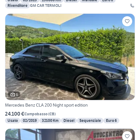
Rivenditore
GM CAR TERMOLI
6
Mercedes Benz CLA 200 Night sport edition
24.100 €
Campobasso
(
CB
)
Usato
02/2019
32100 Km
Diesel
Sequenziale
Euro 6