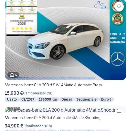
6
Mercedes-benz CLA 200 d S.W. 4Matic Automatic Prem
15.900 €
Campobasso
(
CB
)
Usato
01/2017
188000 Km
Diesel
Sequenziale
Euro 6
17
Mercedes-benz CLA 200 d Automatic 4Matic Shooting
34.900 €
Ripalimosani
(
CB
)