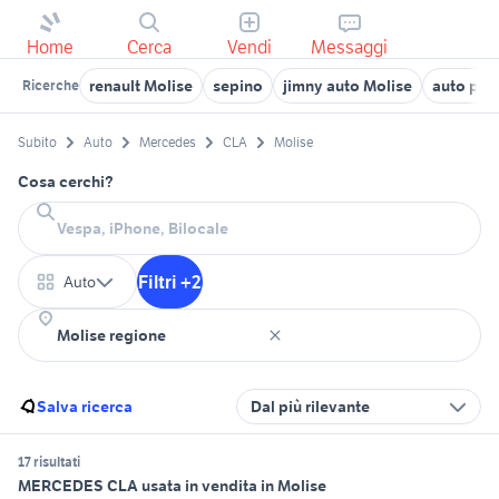
Home
Cerca
Vendi
Messaggi
renault Molise
sepino
jimny auto Molise
auto por
Ricerche
Subito
Auto
Mercedes
CLA
Molise
Cosa cerchi?
Filtri +2
Auto
Salva ricerca
Dal più rilevante
17 risultati
MERCEDES CLA usata in vendita in Molise