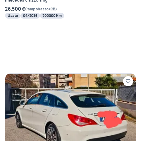
mercedes cla 220 amg
26.500 €
Campobasso
(
CB
)
Usato
04/2016
200000 Km