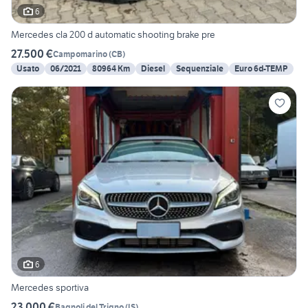
6
Mercedes cla 200 d automatic shooting brake pre
27.500 €
Campomarino
(
CB
)
Usato
06/2021
80964 Km
Diesel
Sequenziale
Euro 6d-TEMP
6
Mercedes sportiva
23.000 €
Bagnoli del Trigno
(
IS
)