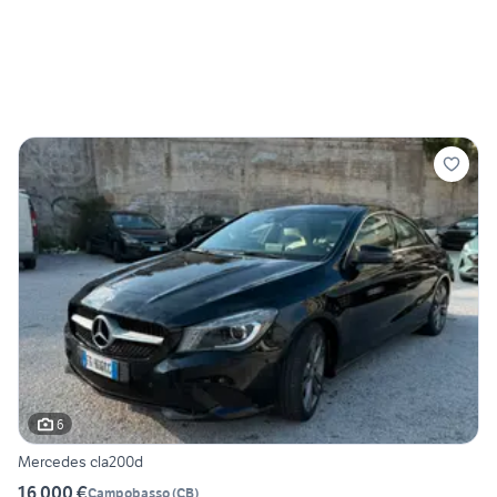
6
Mercedes cla200d
16.000 €
Campobasso
(
CB
)