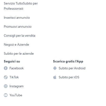
Servizio TuttoSubito per
persona
Informatica
Animali
Professionisti
Arredamento e
Console e
Accessori per
Casalinghi
Inserisci annuncio
Videogiochi
animali
Elettrodomestici
Promuovi annuncio
Audio/Video
Musica e Film
Giardino e Fai da te
Consigli per la vendita
Fotografia
Libri e Riviste
Abbigliamento e
Negozi e Aziende
Telefonia
Strumenti Musicali
Accessori
Subito per le aziende
Sports
Tutto per i bambini
Seguici su
Scarica gratis l'App
Biciclette
Facebook
Subito per Android
Collezionismo
TikTok
Subito per iOS
Instagram
YouTube