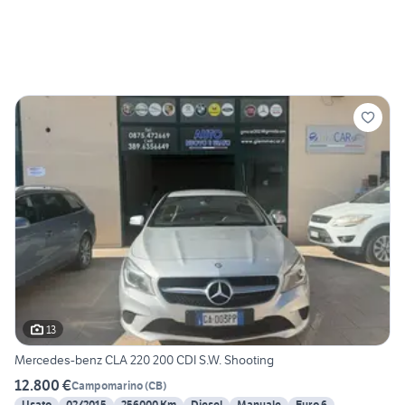
13
Mercedes-benz CLA 220 200 CDI S.W. Shooting
12.800 €
Campomarino
(
CB
)
Usato
02/2015
256000 Km
Diesel
Manuale
Euro 6