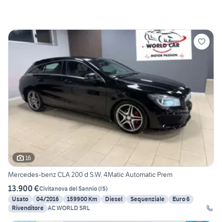
16
Mercedes-benz CLA 200 d S.W. 4Matic Automatic Prem
13.900 €
Civitanova del Sannio
(
IS
)
Usato
04/2016
159900 Km
Diesel
Sequenziale
Euro 6
Rivenditore
AC WORLD SRL