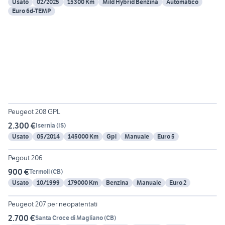
Usato
02/2025
15300 Km
Mild Hybrid Benzina
Automatico
Euro 6d-TEMP
6
Peugeot 208 GPL
2.300 €
Isernia
(
IS
)
Usato
05/2014
145000 Km
Gpl
Manuale
Euro 5
4
Pegout 206
900 €
Termoli
(
CB
)
Usato
10/1999
179000 Km
Benzina
Manuale
Euro 2
6
Peugeot 207 per neopatentati
2.700 €
Santa Croce di Magliano
(
CB
)