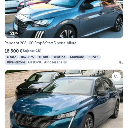
16
Peugeot 208 100 Stop&Start 5 porte Allure
18.500 €
Bojano
(
CB
)
Usato
06/2025
10 Km
Benzina
Manuale
Euro 6
Rivenditore
AUTOPIU' Autoserena srl