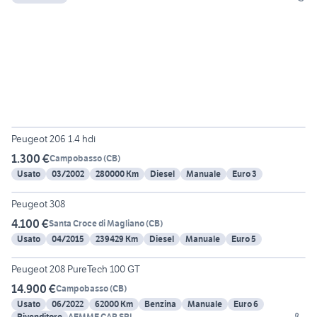
Peugeot 206 1.4 hdi
1.300 €
Campobasso
(
CB
)
Usato
03/2002
280000 Km
Diesel
Manuale
Euro 3
6
Peugeot 308
4.100 €
Santa Croce di Magliano
(
CB
)
Usato
04/2015
239429 Km
Diesel
Manuale
Euro 5
15
Peugeot 208 PureTech 100 GT
14.900 €
Campobasso
(
CB
)
Usato
06/2022
62000 Km
Benzina
Manuale
Euro 6
Rivenditore
AEMME CAR SRL