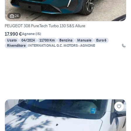
24
PEUGEOT 308 PureTech Turbo 130 S&S Allure
17.990 €
Agnone
(
IS
)
Usato
04/2024
11700 Km
Benzina
Manuale
Euro 6
Rivenditore
INTERNATIONAL G.C. MOTORS - AGNONE