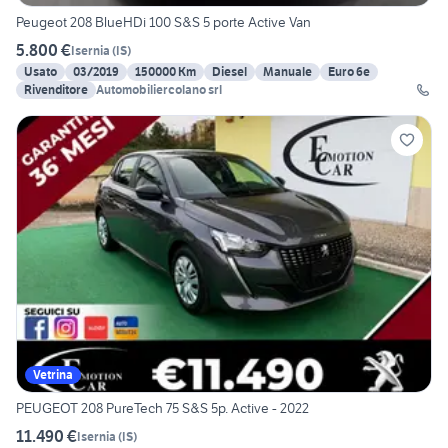
Peugeot 208 BlueHDi 100 S&S 5 porte Active Van
5.800 €
Isernia
(
IS
)
Usato
03/2019
150000 Km
Diesel
Manuale
Euro 6e
Rivenditore
Automobiliercolano srl
Vetrina
PEUGEOT 208 PureTech 75 S&S 5p. Active - 2022
11.490 €
Isernia
(
IS
)