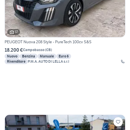
17
PEUGEOT Nuova 208 Style - PureTech 100cv S&S
18.200 €
Campobasso
(
CB
)
Nuovo
Benzina
Manuale
Euro 6
Rivenditore
P.M.A. AUTO DI LELLA s.r.l