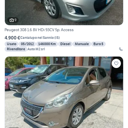
9
Peugeot 308 1.6 8V HDi 93CV 5p. Access
4.900 €
Cantalupo nel Sannio
(
IS
)
Usato
05/2012
146000 Km
Diesel
Manuale
Euro 5
Rivenditore
Auto M2 srl