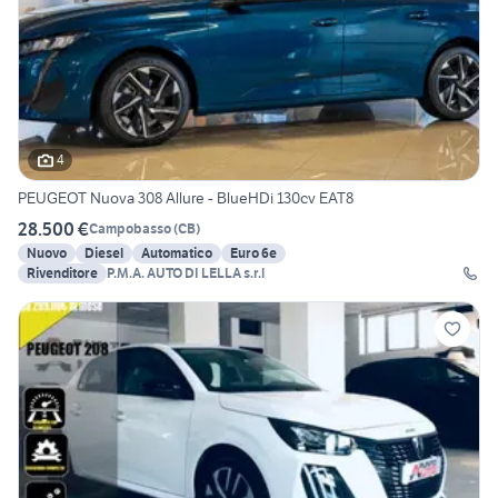
4
PEUGEOT Nuova 308 Allure - BlueHDi 130cv EAT8
28.500 €
Campobasso
(
CB
)
Nuovo
Diesel
Automatico
Euro 6e
Rivenditore
P.M.A. AUTO DI LELLA s.r.l