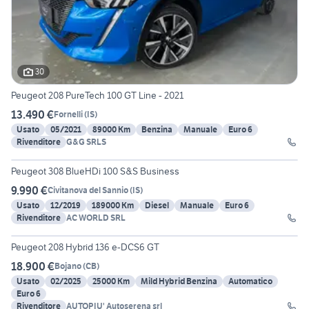
30
Peugeot 208 PureTech 100 GT Line - 2021
13.490 €
Fornelli
(
IS
)
Usato
05/2021
89000 Km
Benzina
Manuale
Euro 6
Rivenditore
G&G SRLS
18
Peugeot 308 BlueHDi 100 S&S Business
9.990 €
Civitanova del Sannio
(
IS
)
Usato
12/2019
189000 Km
Diesel
Manuale
Euro 6
Rivenditore
AC WORLD SRL
24
Peugeot 208 Hybrid 136 e-DCS6 GT
18.900 €
Bojano
(
CB
)
Usato
02/2025
25000 Km
Mild Hybrid Benzina
Automatico
Euro 6
Rivenditore
AUTOPIU' Autoserena srl