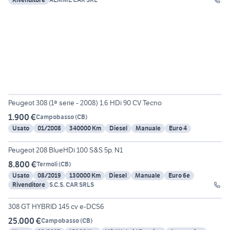
6
Peugeot 308 (1ª serie - 2008) 1.6 HDi 90 CV Tecno
1.900 €
Campobasso
(
CB
)
Usato
01/2008
340000 Km
Diesel
Manuale
Euro 4
13
Peugeot 208 BlueHDi 100 S&S 5p. N1
8.800 €
Termoli
(
CB
)
Usato
08/2019
130000 Km
Diesel
Manuale
Euro 6e
Rivenditore
S.C.S. CAR SRLS
6
308 GT HYBRID 145 cv e-DCS6
25.000 €
Campobasso
(
CB
)