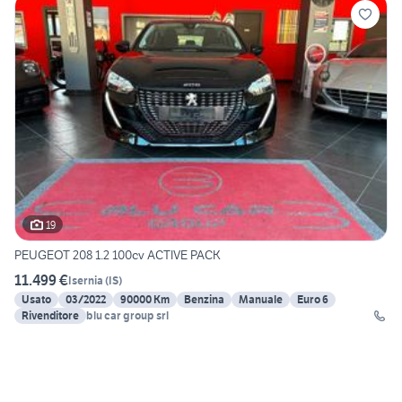
19
PEUGEOT 208 1.2 100cv ACTIVE PACK
11.499 €
Isernia
(
IS
)
Usato
03/2022
90000 Km
Benzina
Manuale
Euro 6
Rivenditore
blu car group srl