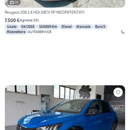
29
Peugeot 208 1.4 HDi 68CV 5P NEOPATENTATI
7.500 €
Agnone
(
IS
)
Usato
04/2015
150000 Km
Diesel
Manuale
Euro 5
Rivenditore
AUTOSERVICE