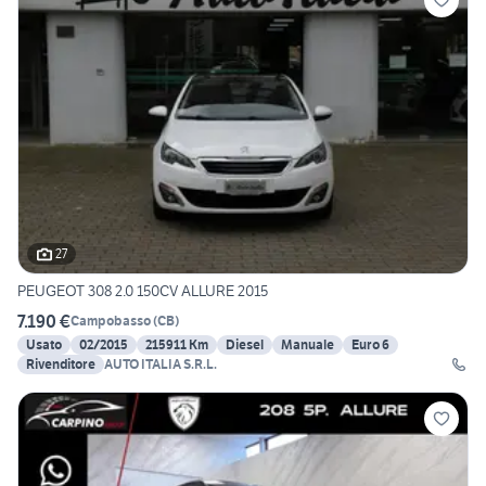
27
PEUGEOT 308 2.0 150CV ALLURE 2015
7.190 €
Campobasso
(
CB
)
Usato
02/2015
215911 Km
Diesel
Manuale
Euro 6
Rivenditore
AUTO ITALIA S.R.L.