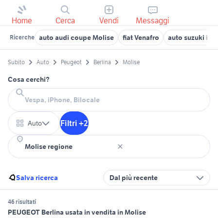
Home
Cerca
Vendi
Messaggi
auto audi coupe Molise
fiat Venafro
auto suzuki ibr
Ricerche
Subito
Auto
Peugeot
Berlina
Molise
Cosa cerchi?
Filtri +2
Auto
Salva ricerca
Dal più recente
46 risultati
PEUGEOT Berlina usata in vendita in Molise