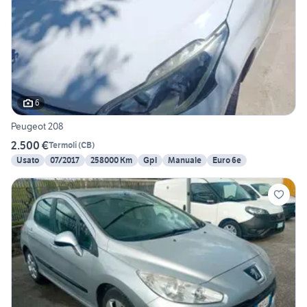
6
Peugeot 208
2.500 €
Termoli
(
CB
)
Usato
07/2017
258000 Km
Gpl
Manuale
Euro 6e