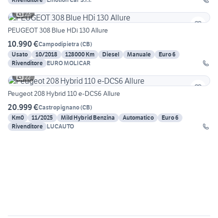
23
PEUGEOT 308 Blue HDi 130 Allure
10.990 €
Campodipietra
(
CB
)
Usato
10/2018
128000 Km
Diesel
Manuale
Euro 6
Rivenditore
EURO MOLICAR
22
Peugeot 208 Hybrid 110 e-DCS6 Allure
20.999 €
Castropignano
(
CB
)
Km0
11/2025
Mild Hybrid Benzina
Automatico
Euro 6
Rivenditore
LUCAUTO