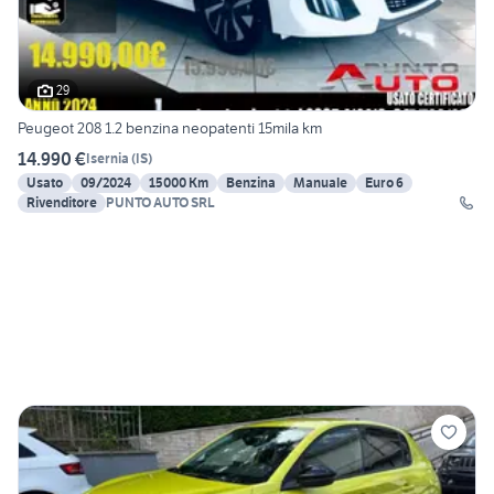
29
Peugeot 208 1.2 benzina neopatenti 15mila km
14.990 €
Isernia
(
IS
)
Usato
09/2024
15000 Km
Benzina
Manuale
Euro 6
Rivenditore
PUNTO AUTO SRL