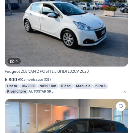
27
Peugeot 208 VAN 2 POSTI 1.5 BHDI 102CV 2020
6.800 €
Campobasso
(
CB
)
Usato
06/2020
98592 Km
Diesel
Manuale
Euro 6
Rivenditore
AUTOSTAR SRL