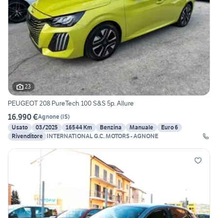
23
PEUGEOT 208 PureTech 100 S&S 5p. Allure
16.990 €
Agnone
(
IS
)
Usato
03/2025
16544 Km
Benzina
Manuale
Euro 6
Rivenditore
INTERNATIONAL G.C. MOTORS - AGNONE