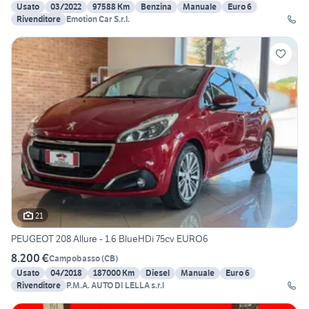
Usato
03/2022
97588 Km
Benzina
Manuale
Euro 6
Rivenditore
Emotion Car S.r.l.
21
PEUGEOT 208 Allure - 1.6 BlueHDi 75cv EURO6
8.200 €
Campobasso
(
CB
)
Usato
04/2018
187000 Km
Diesel
Manuale
Euro 6
Rivenditore
P.M.A. AUTO DI LELLA s.r.l