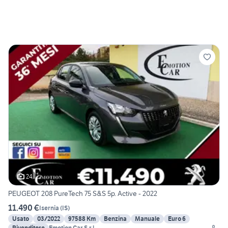
24
PEUGEOT 208 PureTech 75 S&S 5p. Active - 2022
11.490 €
Isernia
(
IS
)
Usato
03/2022
97588 Km
Benzina
Manuale
Euro 6
Rivenditore
Emotion Car S.r.l.