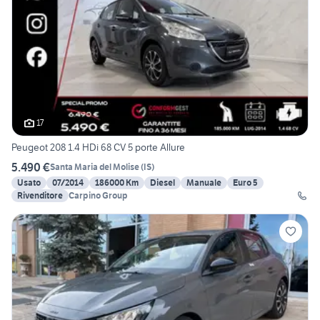
17
Peugeot 208 1.4 HDi 68 CV 5 porte Allure
5.490 €
Santa Maria del Molise
(
IS
)
Usato
07/2014
186000 Km
Diesel
Manuale
Euro 5
Rivenditore
Carpino Group