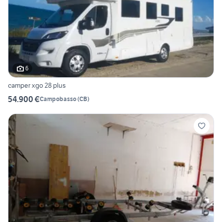
6
camper xgo 28 plus
54.900 €
Campobasso
(
CB
)