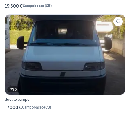
19.500 €
Campobasso
(
CB
)
6
ducato camper
17.000 €
Campobasso
(
CB
)