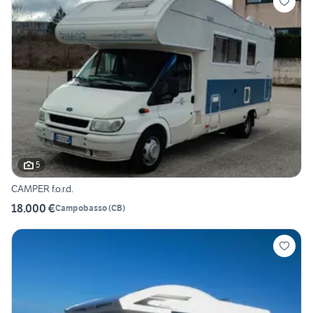
5
CAMPER f.o.r.d.
18.000 €
Campobasso
(
CB
)