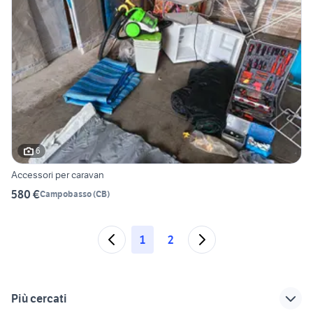
6
Accessori per caravan
580 €
Campobasso
(
CB
)
1
2
Più cercati