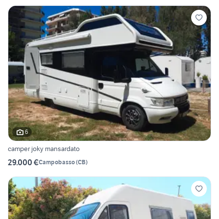
6
camper joky mansardato
29.000 €
Campobasso
(
CB
)