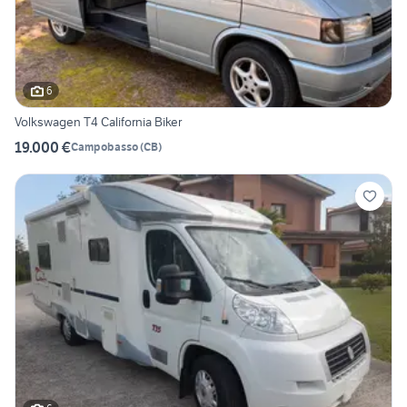
6
Volkswagen T4 California Biker
19.000 €
Campobasso
(
CB
)