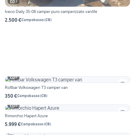
3
Iveco Daily 35-08 camper puro camperizzato vanlife
2.500 €
Campobasso
(
CB
)
6
Rollbar Volkswagen T3 camper van
350 €
Campobasso
(
CB
)
6
Rimorchio Hapert Azure
5.999 €
Campobasso
(
CB
)