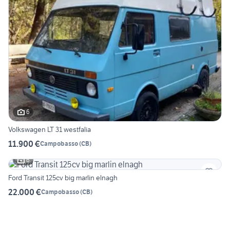
6
Volkswagen LT 31 westfalia
11.900 €
Campobasso
(
CB
)
6
Ford Transit 125cv big marlin elnagh
22.000 €
Campobasso
(
CB
)