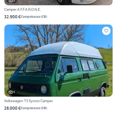
6
Camper A.F.F.A.R.O.N.E.
32.900 €
Campobasso
(
CB
)
6
Volkswagen T3 Syncro Camper
28.000 €
Campobasso
(
CB
)