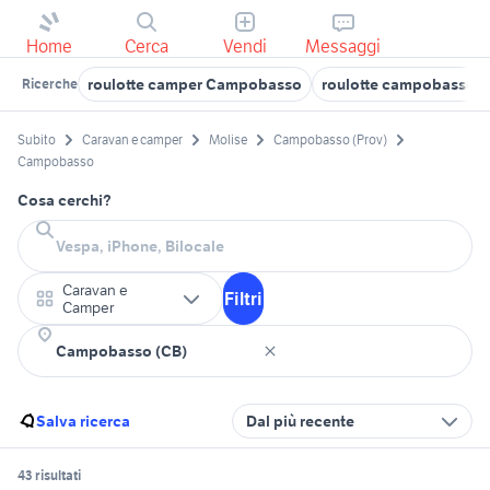
Home
Cerca
Vendi
Messaggi
roulotte camper Campobasso
roulotte campobasso e
Ricerche
Subito
Caravan e camper
Molise
Campobasso (Prov)
Campobasso
Cosa cerchi?
Caravan e
Filtri
Camper
Salva ricerca
Dal più recente
43 risultati