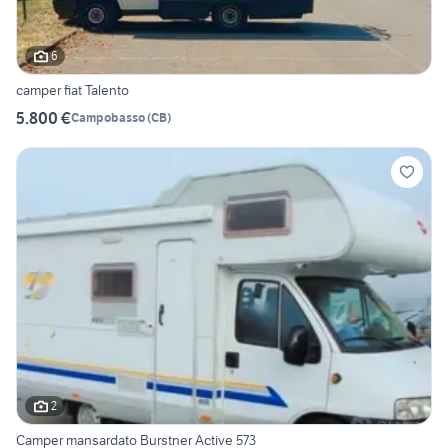
6
camper fiat Talento
5.800 €
Campobasso
(
CB
)
2
Camper mansardato Burstner Active 573