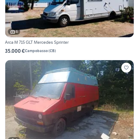
6
Arca M 715 GLT Mercedes Sprinter
35.000 €
Campobasso
(
CB
)