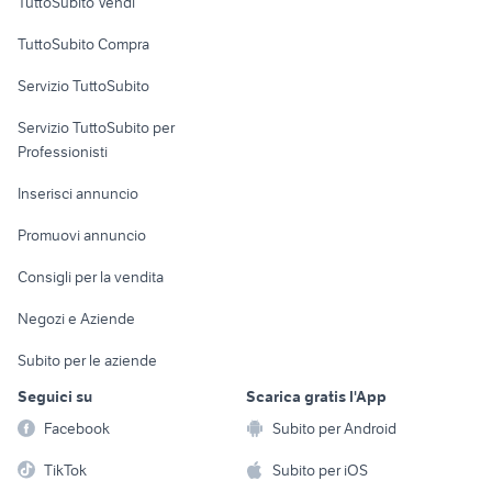
TuttoSubito Vendi
Uffici e Locali
TuttoSubito Compra
commerciali
Servizio TuttoSubito
elettronica
per la casa e la
sports e hobby
Servizio TuttoSubito per
persona
Informatica
Animali
Professionisti
Arredamento e
Console e
Accessori per
Casalinghi
Inserisci annuncio
Videogiochi
animali
Elettrodomestici
Promuovi annuncio
Audio/Video
Musica e Film
Giardino e Fai da te
Consigli per la vendita
Fotografia
Libri e Riviste
Abbigliamento e
Negozi e Aziende
Telefonia
Strumenti Musicali
Accessori
Subito per le aziende
Sports
Tutto per i bambini
Seguici su
Scarica gratis l'App
Biciclette
Facebook
Subito per Android
Collezionismo
TikTok
Subito per iOS