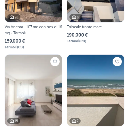
28
16
Via Ancora - 107 mq con box di 16
Trilocale fronte mare
mq - Termoli
190.000 €
159.000 €
Termoli
(
CB
)
Termoli
(
CB
)
15
7