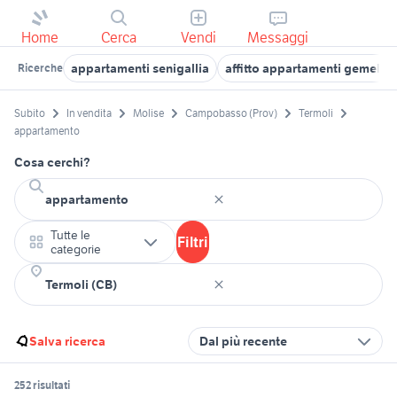
Home
Cerca
Vendi
Messaggi
appartamenti senigallia
affitto appartamenti gemelli
Ricerche
Subito
In vendita
Molise
Campobasso (Prov)
Termoli
appartamento
Cosa cerchi?
Tutte le
Filtri
categorie
Salva ricerca
Dal più recente
252 risultati