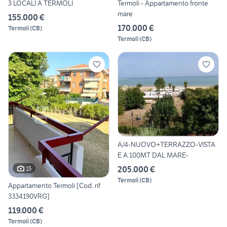
3 LOCALI A TERMOLI
Termoli - Appartamento fronte
mare
155.000 €
170.000 €
Termoli
(
CB
)
Termoli
(
CB
)
A/4-NUOVO+TERRAZZO-VISTA
E A 100MT DAL MARE-
205.000 €
15
Termoli
(
CB
)
Appartamento Termoli [Cod. rif
3334190VRG]
119.000 €
Termoli
(
CB
)