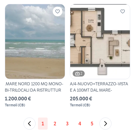
2
.MARE NORD 1200 MQ MONO-
A/4-NUOVO+TERRAZZO-VISTA
BI-TRILOCALI DA RISTRUTTUR
E A 100MT DAL MARE-
1.200.000 €
205.000 €
Termoli
(
CB
)
Termoli
(
CB
)
1
2
3
4
5