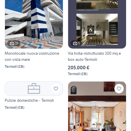
16
5
Monolocale nuova costruzione
Via India-ristrutturato 100 mq e
con vista mare
box auto-Termoli
Termoli
(
CB
)
205.000 €
Termoli
(
CB
)
Pulizie domestiche - Termoli
Termoli
(
CB
)