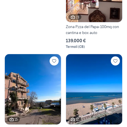
23
Zona P.zza del Papa-100mq con
cantina e box auto
139.000 €
Termoli
(
CB
)
15
12