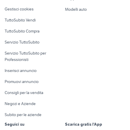
appartamenti paese
appartamenti cologna veneta
gallina araucana animali
Veicoli commerciali
Emilia provincia
altro
affitto appartamenti
Gestisci cookies
Modelli auto
auto usate chieti
auto cabrio
affitto appartamenti
villaggio coppola
Case vacanza
dragona Lazio
Campania
TuttoSubito Vendi
Uffici e Locali
TuttoSubito Compra
commerciali
Servizio TuttoSubito
elettronica
per la casa e la
sports e hobby
Servizio TuttoSubito per
persona
Informatica
Animali
Professionisti
Arredamento e
Console e
Accessori per
Casalinghi
Inserisci annuncio
Videogiochi
animali
Elettrodomestici
Promuovi annuncio
Audio/Video
Musica e Film
Giardino e Fai da te
Consigli per la vendita
Fotografia
Libri e Riviste
Abbigliamento e
Negozi e Aziende
Telefonia
Strumenti Musicali
Accessori
Subito per le aziende
Sports
Tutto per i bambini
Seguici su
Scarica gratis l'App
Biciclette