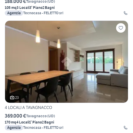
188.000 €
Tavagnacco
(
UD
)
105 mq
3 Locali
3° Piano
2 Bagni
Agenzia
Tecnocasa - FELETTO srl
23
4 LOCALI A TAVAGNACCO
369.000 €
Tavagnacco
(
UD
)
170 mq
4 Locali
1° Piano
2 Bagni
Agenzia
Tecnocasa - FELETTO srl