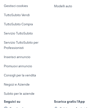
vendita appartamenti Alife
Veicoli commerciali
altro
pescocostanzo
Gestisci cookies
Modelli auto
vendita appartamenti Ortueri
vendita appartamenti Papozze
Case vacanza
TuttoSubito Vendi
Uffici e Locali
TuttoSubito Compra
commerciali
Servizio TuttoSubito
elettronica
per la casa e la
sports e hobby
Servizio TuttoSubito per
persona
Informatica
Animali
Professionisti
Arredamento e
Console e
Accessori per
Casalinghi
Inserisci annuncio
Videogiochi
animali
Elettrodomestici
Promuovi annuncio
Audio/Video
Musica e Film
Giardino e Fai da te
Consigli per la vendita
Fotografia
Libri e Riviste
Abbigliamento e
Negozi e Aziende
Telefonia
Strumenti Musicali
Accessori
Subito per le aziende
Sports
Tutto per i bambini
Seguici su
Scarica gratis l'App
Biciclette