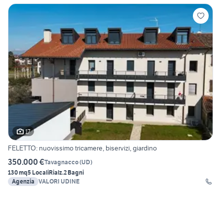
17
FELETTO: nuovissimo tricamere, biservizi, giardino
350.000 €
Tavagnacco
(
UD
)
130 mq
5 Locali
Rialz.
2 Bagni
Agenzia
VALORI UDINE