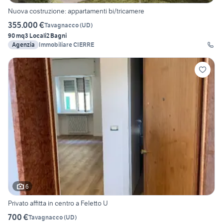
Nuova costruzione: appartamenti bi/tricamere
355.000 €
Tavagnacco
(
UD
)
90 mq
3 Locali
2 Bagni
Agenzia
Immobiliare CIERRE
6
Privato affitta in centro a Feletto U
700 €
Tavagnacco
(
UD
)