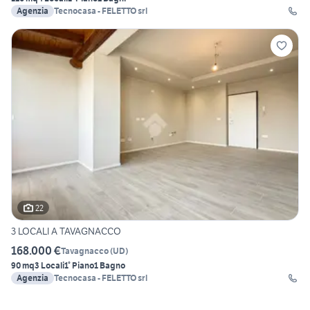
Agenzia
Tecnocasa - FELETTO srl
22
3 LOCALI A TAVAGNACCO
168.000 €
Tavagnacco
(
UD
)
90 mq
3 Locali
1° Piano
1 Bagno
Agenzia
Tecnocasa - FELETTO srl