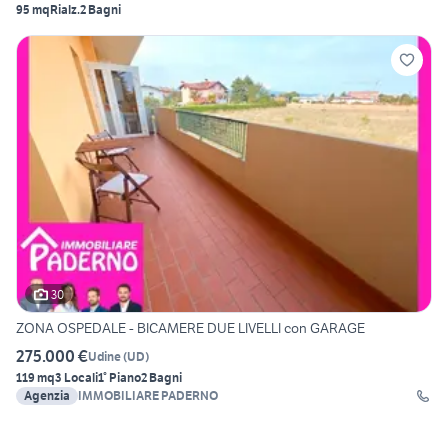
95 mq
Rialz.
2 Bagni
30
ZONA OSPEDALE - BICAMERE DUE LIVELLI con GARAGE
275.000 €
Udine
(
UD
)
119 mq
3 Locali
1° Piano
2 Bagni
Agenzia
IMMOBILIARE PADERNO