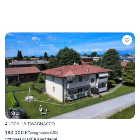
23
4 LOCALI A TAVAGNACCO
180.000 €
Tavagnacco
(
UD
)
120 mq
4 Locali
1° Piano
2 Bagni