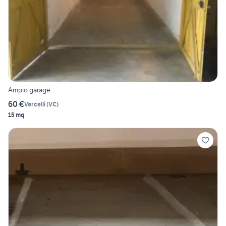
Ampio garage
60 €
Vercelli
(
VC
)
15 mq