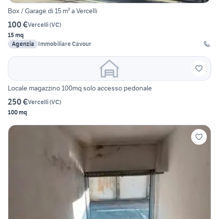
Box / Garage di 15 m² a Vercelli
100 €
Vercelli
(
VC
)
15 mq
Agenzia
Immobiliare Cavour
Locale magazzino 100mq solo accesso pedonale
250 €
Vercelli
(
VC
)
100 mq