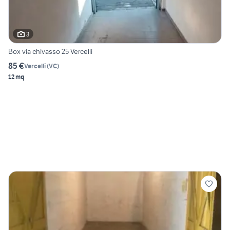
3
Box via chivasso 25 Vercelli
85 €
Vercelli
(
VC
)
12 mq