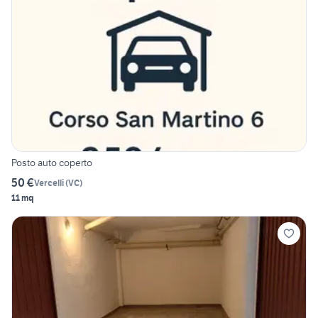
Posto auto coperto
50 €
Vercelli
(
VC
)
11 mq