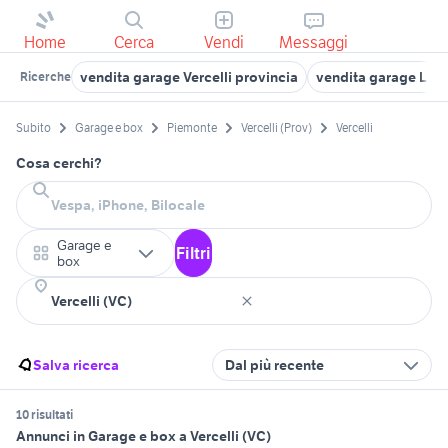
Home
Cerca
Vendi
Messaggi
vendita garage Vercelli provincia
vendita garage Livo
Ricerche
Subito
Garage e box
Piemonte
Vercelli (Prov)
Vercelli
Cosa cerchi?
Garage e
Filtri
box
Salva ricerca
Dal più recente
10 risultati
Annunci in Garage e box a Vercelli (VC)