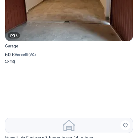
3
Garage
60 €
Vercelli
(
VC
)
15 mq
Vercelli-via Custoza n.3-box auto mq. 14 -p. terra