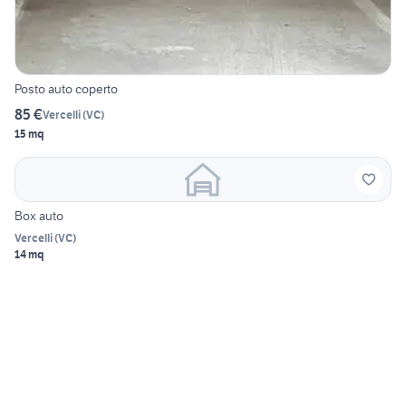
Posto auto coperto
85 €
Vercelli
(
VC
)
15 mq
Box auto
Vercelli
(
VC
)
14 mq