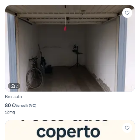
2
Box auto
80 €
Vercelli
(
VC
)
12 mq