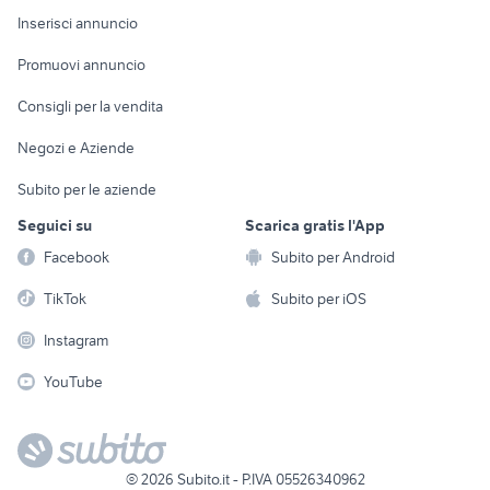
Console e
Accessori per
Casalinghi
Inserisci annuncio
Videogiochi
animali
Elettrodomestici
Promuovi annuncio
Audio/Video
Musica e Film
Giardino e Fai da te
Consigli per la vendita
Fotografia
Libri e Riviste
Abbigliamento e
Negozi e Aziende
Telefonia
Strumenti Musicali
Accessori
Subito per le aziende
Sports
Tutto per i bambini
Seguici su
Scarica gratis l'App
Biciclette
Facebook
Subito per Android
Collezionismo
TikTok
Subito per iOS
Instagram
YouTube
©
2026
Subito.it - P.IVA 05526340962