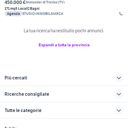
450.000 €
Monastier di Treviso
(
TV
)
171 mq
5 Locali
2 Bagni
Agenzia
STUDIO IMMOBILMARCA
La tua ricerca ha restituito pochi annunci.
Espandi a tutta la provincia
Più cercati
Correlati
Richerche simili
Suggerimenti
Ricerche consigliate
vendita ville
privato villa
casa indipendente
indipendente
bartolomea
quartucciu
villette in vendita a carini
vendita terreni Barzana
Tutte le categorie
Polesella
vendita ville Arsie
ville in vendita
vendita appartamenti pescantina
vendita terreni capannone
vendita ville
numana
Veneto
Bologna provincia
villette in vendita a
motori
immobili
lavoro e servizi
Castagnaro
marsala
vendita ville Quattro
vendita locali Montecchio