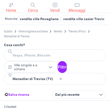
Home
Cerca
Vendi
Messaggi
vendita ville Povegliano
vendita ville casier Treviso 
Ricerche
Subito
Ville singole e a schiera
Veneto
Treviso (Prov)
Monastier di Treviso
Cosa cerchi?
Ville singole e a
Filtri
schiera
Salva ricerca
Dal più recente
2 risultati