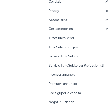
Condizioni
M
Nautica
Garage e box
Privacy
I
Caravan e Camper
Loft, mansarde 
Accessibilità
M
Veicoli commerciali
Case vacanza
Gestisci cookies
M
Uffici e Locali
TuttoSubito Vendi
commerciali
TuttoSubito Compra
Servizio TuttoSubito
Servizio TuttoSubito per Professionisti
Inserisci annuncio
Promuovi annuncio
Consigli per la vendita
Negozi e Aziende