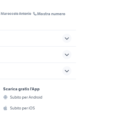
Mostra numero
i Maroccolo Antonio
i vendita
i
affito
sports e hobby
10xt
seconda mano Rottofreno
a
Scarica gratis l'App
Animali
Subito per Android
ento e
mante
ville in vendita buja
Accessori per animali
hi
Subito per iOS
Musica e Film
omestici
go
affitto ville Terni provincia
Libri e Riviste
e Fai da te