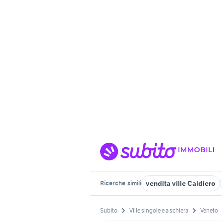
vendita ville Caldiero
Ricerche
simili
Subito
Ville singole e a schiera
Veneto