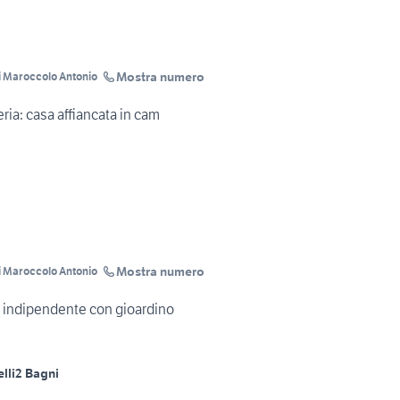
Mostra numero
i Maroccolo Antonio
ria: casa affiancata in cam
Mostra numero
i Maroccolo Antonio
a indipendente con gioardino
lli
2 Bagni