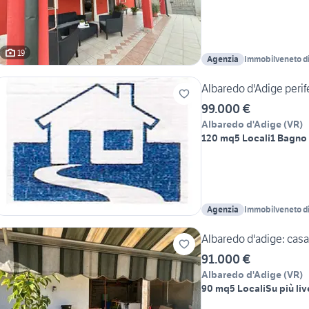
19
Agenzia
Immobilveneto d
Albaredo d'Adige perife
99.000 €
Albaredo d'Adige
(
VR
)
120 mq
5 Locali
1 Bagno
Agenzia
Immobilveneto d
Albaredo d'adige: cas
91.000 €
Albaredo d'Adige
(
VR
)
90 mq
5 Locali
Su più live