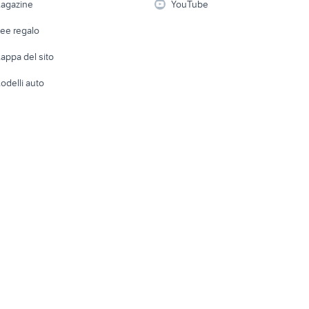
agazine
YouTube
Attrezzature di lavoro
Telefonia
Abbigli
dee regalo
Accesso
e altro
appa del sito
Tutto per
odelli auto