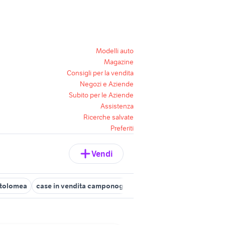
Modelli auto
Magazine
Consigli per la vendita
Negozi e Aziende
Subito per le Aziende
Assistenza
Ricerche salvate
Preferiti
Vendi
artolomea
case in vendita camponogara
case singole in vendita 