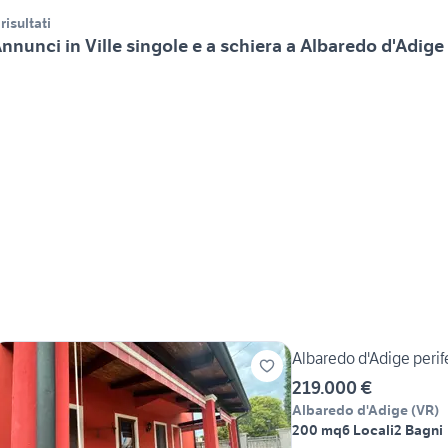
 risultati
nnunci in Ville singole e a schiera a Albaredo d'Adige
Albaredo d'Adige perife
219.000 €
Albaredo d'Adige
(
VR
)
200 mq
6 Locali
2 Bagni