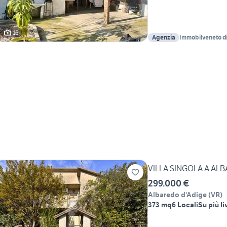
16
Agenzia
Immobilveneto d
VILLA SINGOLA A AL
299.000 €
Albaredo d'Adige
(
VR
)
373 mq
6 Locali
Su più li