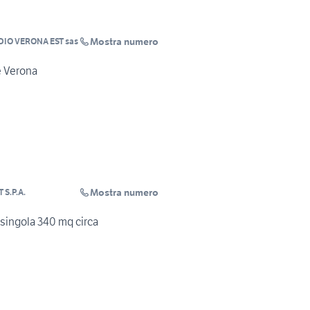
Mostra numero
UDIO VERONA EST sas
e Verona
Mostra numero
S.P.A.
 singola 340 mq circa
o