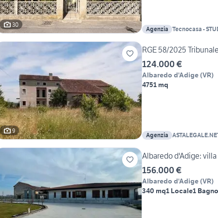
30
Agenzia
Tecnocasa - ST
RGE 58/2025 Tribunal
124.000 €
Albaredo d'Adige
(
VR
)
4751 mq
9
Agenzia
ASTALEGALE.NET 
Albaredo d'Adige: villa
156.000 €
Albaredo d'Adige
(
VR
)
340 mq
1 Locale
1 Bagn