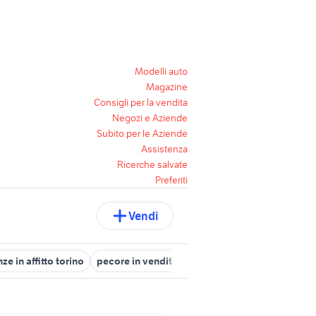
Modelli auto
Magazine
Consigli per la vendita
Negozi e Aziende
Subito per le Aziende
Assistenza
Ricerche salvate
Preferiti
Vendi
ze in affitto torino
pecore in vendita sardegna
muletto usato ve