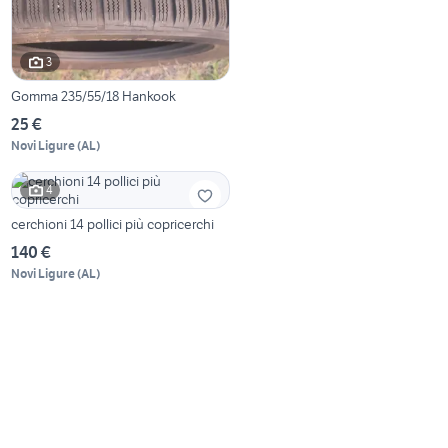
3
Gomma 235/55/18 Hankook
25 €
Novi Ligure
(
AL
)
4
cerchioni 14 pollici più copricerchi
140 €
Novi Ligure
(
AL
)