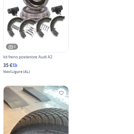
6
kit freno posteriore Audi A2
35 €
Novi Ligure
(
AL
)