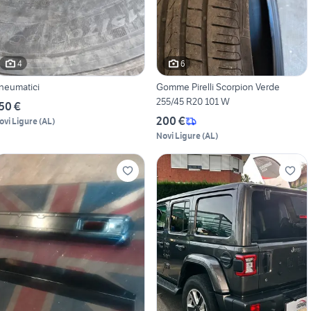
4
6
neumatici
Gomme Pirelli Scorpion Verde
255/45 R20 101 W
50 €
200 €
ovi Ligure
(
AL
)
Novi Ligure
(
AL
)