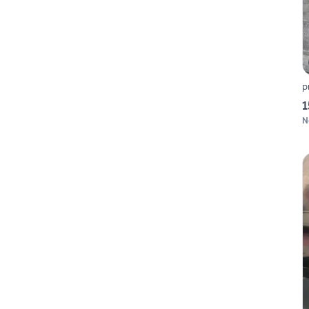
p
1
N