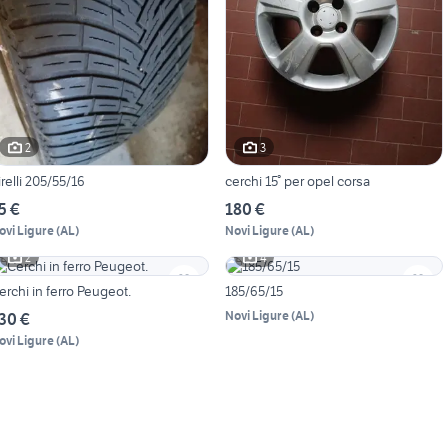
2
3
irelli 205/55/16
cerchi 15° per opel corsa
5 €
180 €
ovi Ligure
(
AL
)
Novi Ligure
(
AL
)
2
4
erchi in ferro Peugeot.
185/65/15
Novi Ligure
(
AL
)
30 €
ovi Ligure
(
AL
)