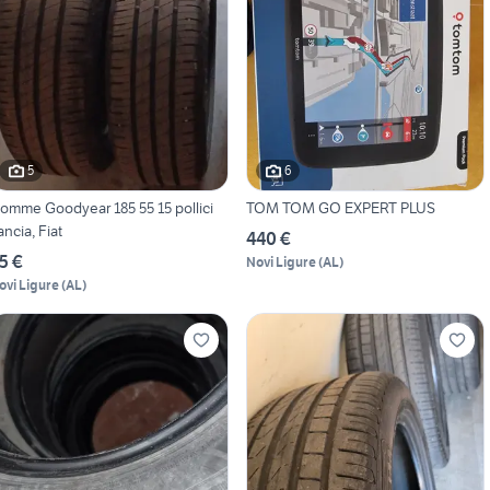
5
6
omme Goodyear 185 55 15 pollici
TOM TOM GO EXPERT PLUS
ancia, Fiat
440 €
5 €
Novi Ligure
(
AL
)
ovi Ligure
(
AL
)