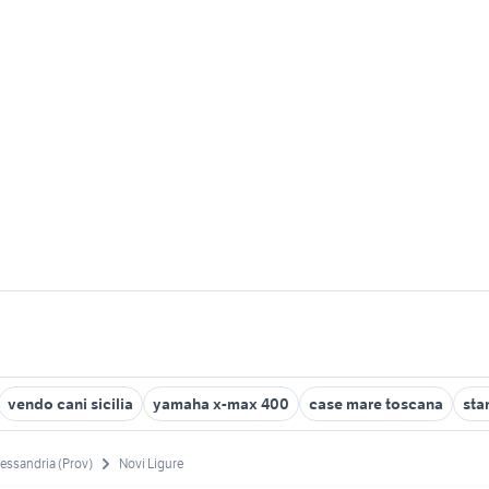
vendo cani sicilia
yamaha x-max 400
case mare toscana
stan
essandria (Prov)
Novi Ligure