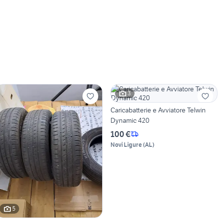
3
Caricabatterie e Avviatore Telwin
Dynamic 420
100 €
Novi Ligure
(
AL
)
5