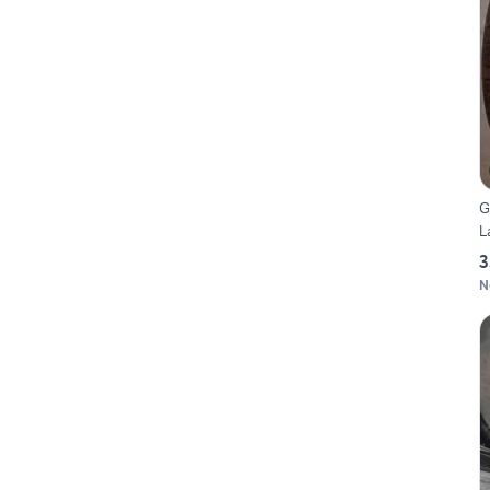
G
L
3
N