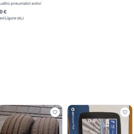
uattro pneumatici estivi
0 €
ovi Ligure
(
AL
)