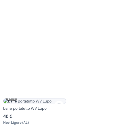
4
barre portatutto WV Lupo
40 €
Novi Ligure
(
AL
)