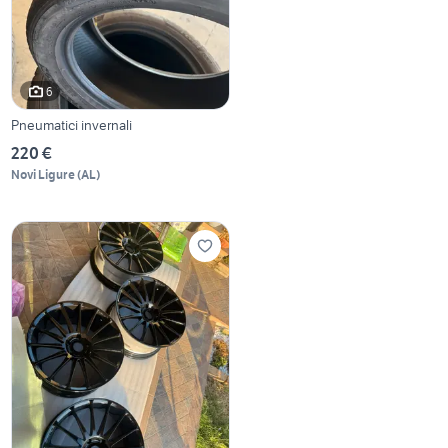
6
Pneumatici invernali
220 €
Novi Ligure
(
AL
)