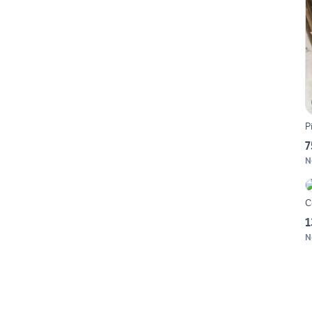
P
7
N
C
1
N