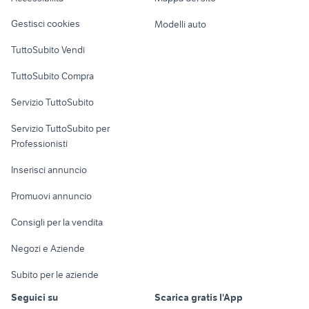
Veicoli commerciali
altro
Gestisci cookies
Modelli auto
Case vacanza
TuttoSubito Vendi
Uffici e Locali
TuttoSubito Compra
commerciali
Servizio TuttoSubito
elettronica
per la casa e la
sports e hobby
Servizio TuttoSubito per
persona
Informatica
Animali
Professionisti
Arredamento e
Console e
Accessori per
Casalinghi
Inserisci annuncio
Videogiochi
animali
Elettrodomestici
Promuovi annuncio
Audio/Video
Musica e Film
Giardino e Fai da te
Consigli per la vendita
Fotografia
Libri e Riviste
Abbigliamento e
Negozi e Aziende
Telefonia
Strumenti Musicali
Accessori
Subito per le aziende
Sports
Tutto per i bambini
Seguici su
Scarica gratis l'App
Biciclette