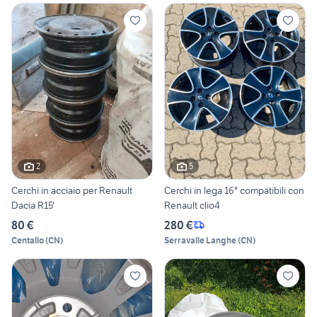
2
5
Cerchi in acciaio per Renault
Cerchi in lega 16" compatibili con
Dacia R15'
Renault clio4
80 €
280 €
Centallo
(
CN
)
Serravalle Langhe
(
CN
)