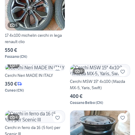
6
17 4x100 michelin cerchi in lega
renault clio
550 €
Fossano
(
CN
)
5
6
Cerchi Neri MADE IN ITALY
Cerchi MSW 15" 4x100 (Mazda
350 €
MX-5, Yaris, Swift)
Cuneo
(
CN
)
400 €
Cossano Belbo
(
CN
)
4
Cerchi in ferro da 16 (5 fori) per
Scenic III