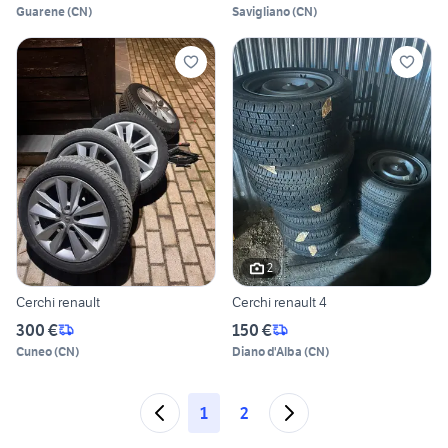
Guarene
(
CN
)
Savigliano
(
CN
)
2
Cerchi renault
Cerchi renault 4
300 €
150 €
Cuneo
(
CN
)
Diano d'Alba
(
CN
)
1
2