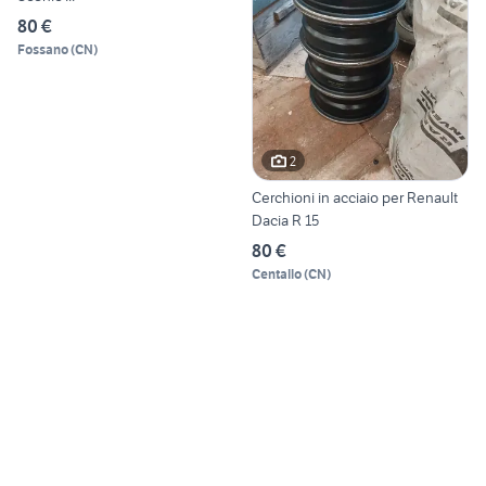
80 €
Fossano
(
CN
)
2
Cerchioni in acciaio per Renault
Dacia R 15
80 €
Centallo
(
CN
)