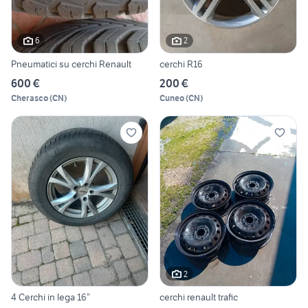
6
2
Pneumatici su cerchi Renault
cerchi R16
600 €
200 €
Cherasco
(
CN
)
Cuneo
(
CN
)
2
4 Cerchi in lega 16”
cerchi renault trafic