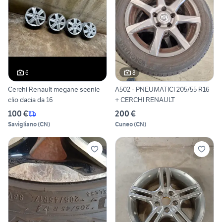
6
8
Cerchi Renault megane scenic
A502 - PNEUMATICI 205/55 R16
clio dacia da 16
+ CERCHI RENAULT
100 €
200 €
Savigliano
(
CN
)
Cuneo
(
CN
)