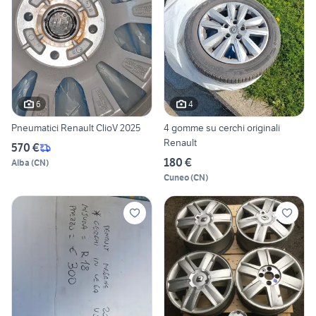
6
4
Pneumatici Renault ClioV 2025
4 gomme su cerchi originali
Renault
570 €
180 €
Alba
(
CN
)
Cuneo
(
CN
)