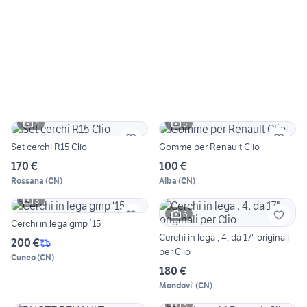
4
5
Set cerchi R15 Clio
Gomme per Renault Clio
170 €
100 €
Rossana
(
CN
)
Alba
(
CN
)
3
6
Cerchi in lega gmp ‘15
Cerchi in lega , 4, da 17" originali
200 €
per Clio
Cuneo
(
CN
)
180 €
Mondovi'
(
CN
)
5