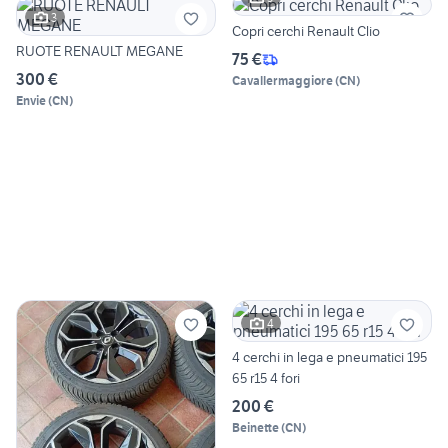
3
Copri cerchi Renault Clio
RUOTE RENAULT MEGANE
75 €
300 €
Cavallermaggiore
(
CN
)
Envie
(
CN
)
4
4 cerchi in lega e pneumatici 195
65 r15 4 fori
200 €
Beinette
(
CN
)