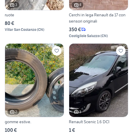
3
4
ruote
Cerchi in lega Renault da 17 con
sensori originali
80 €
350 €
Villar San Costanzo
(
CN
)
Costigliole Saluzzo
(
CN
)
2
3
gomme estive.
Renault Scenic 1.6 DCI
100 €
1 €