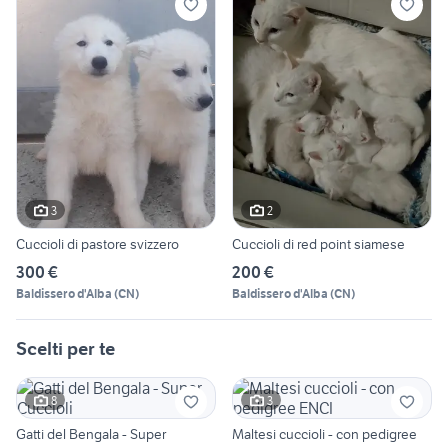
3
2
Cuccioli di pastore svizzero
Cuccioli di red point siamese
300 €
200 €
Baldissero d'Alba
(
CN
)
Baldissero d'Alba
(
CN
)
Scelti per te
8
3
Gatti del Bengala - Super
Maltesi cuccioli - con pedigree