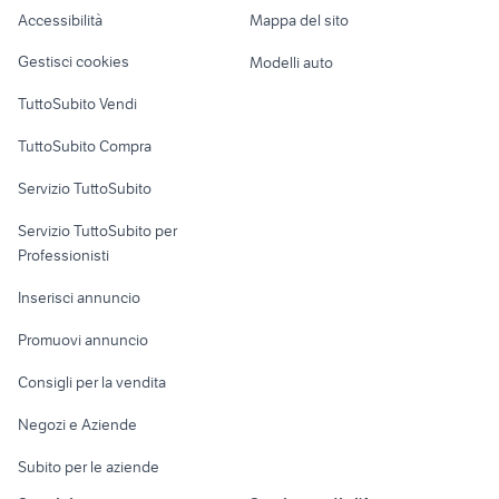
Caravan e Camper
Accessibilità
Mappa del sito
Loft, mansarde e
Veicoli commerciali
altro
Gestisci cookies
Modelli auto
Case vacanza
TuttoSubito Vendi
Uffici e Locali
TuttoSubito Compra
commerciali
Servizio TuttoSubito
elettronica
per la casa e la
sports e hobby
Servizio TuttoSubito per
persona
Informatica
Animali
Professionisti
Arredamento e
Console e
Accessori per
Casalinghi
Inserisci annuncio
Videogiochi
animali
Elettrodomestici
Promuovi annuncio
Audio/Video
Musica e Film
Giardino e Fai da te
Consigli per la vendita
Fotografia
Libri e Riviste
Abbigliamento e
Negozi e Aziende
Telefonia
Strumenti Musicali
Accessori
Subito per le aziende
Sports
Tutto per i bambini