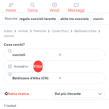
Home
Cerca
Vendi
Messaggi
regalo cuccioli taranto
akita inu cucciolo
cuccioli i
Ricerche
Subito
Animali
Piemonte
Cuneo (Prov)
Baldissero d'Alba
cuccioli
Cosa cerchi?
Filtri
Animali
Salva ricerca
Dal più rilevante
7 risultati