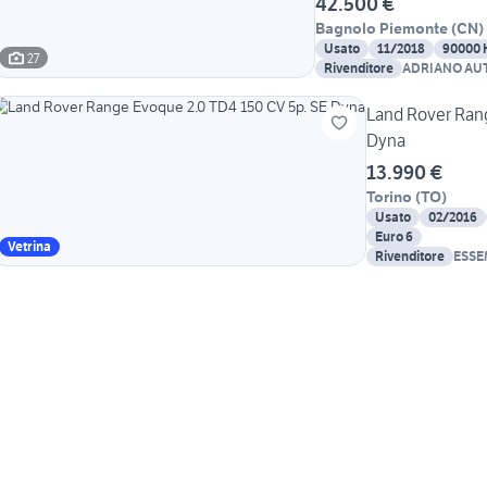
42.500 €
Bagnolo Piemonte
(
CN
)
Usato
11/2018
90000
27
Rivenditore
ADRIANO AUT
Land Rover Ran
Dyna
13.990 €
Torino
(
TO
)
Usato
02/2016
Euro 6
Vetrina
Rivenditore
ESSE