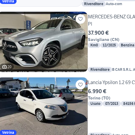
Vetrina
Rivenditore
Auto-com
MERCEDES-BENZ GLA 
Pl
37.900 €
Savigliano
(
CN
)
Km0
12/2025
Benzina
20
Rivenditore
B CAR S.R.L.
Lancia Ypsilon 1.2 69 
6.990 €
Torino
(
TO
)
Usato
07/2013
84156
Vetrina