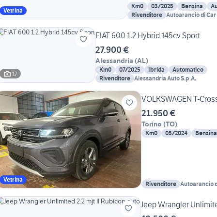
Km0
03/2025
Benzina
Au
Vetrina
Rivenditore
Autoarancio di Car 
FIAT 600 1.2 Hybrid 145cv Sport
27.900 €
Alessandria
(
AL
)
Km0
07/2025
Ibrida
Automatico
17
Rivenditore
Alessandria Auto S.p.A.
VOLKSWAGEN T-Cross 1
21.950 €
Torino
(
TO
)
Km0
05/2024
Benzina
Vetrina
Rivenditore
Autoarancio d
Jeep Wrangler Unlimite