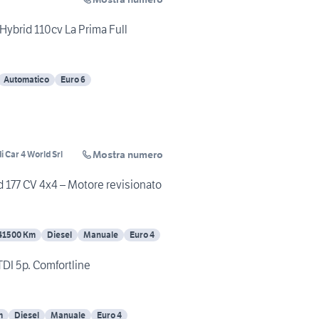
Hybrid 110cv La Prima Full
Automatico
Euro 6
Mostra numero
i Car 4 World Srl
177 CV 4x4 – Motore revisionato
41500 Km
Diesel
Manuale
Euro 4
DI 5p. Comfortline
m
Diesel
Manuale
Euro 4