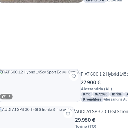
Rivenditore
Auto-com
FIAT 600 1.2 Hybrid 145c
27.900 €
Alessandria
(
AL
)
Km0
07/2026
Ibrida
15
Rivenditore
Alessandria Aut
AUDI A1 SPB 30 TFSI S troni
29.950 €
Torino
(
TO
)