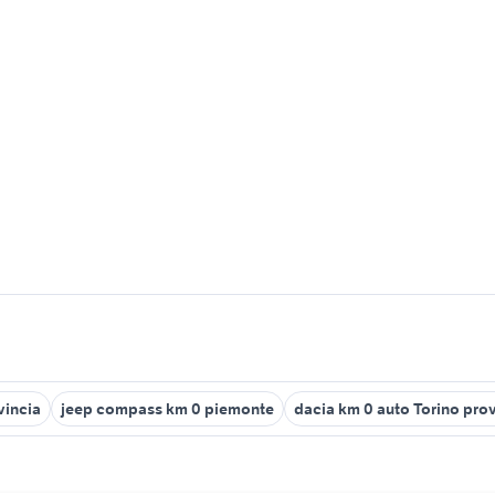
vincia
jeep compass km 0 piemonte
dacia km 0 auto Torino pro