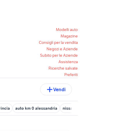
Modelli auto
Magazine
Consigli per la vendita
Negozi e Aziende
Subito per le Aziende
Assistenza
Ricerche salvate
Preferiti
Vendi
vincia
auto km 0 alessandria
nissan micra km 0 torino
hyundai 