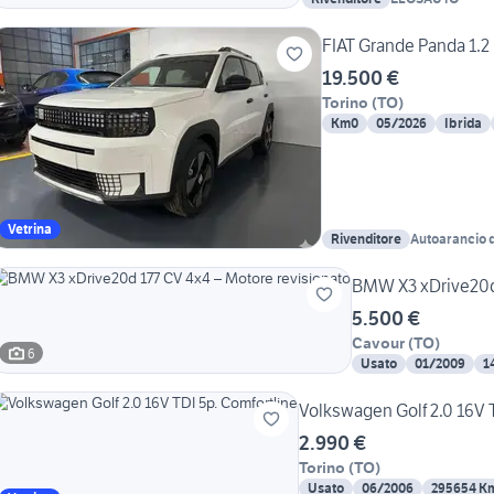
FIAT Grande Panda 1.2 
19.500 €
Torino
(
TO
)
Km0
05/2026
Ibrida
Vetrina
Rivenditore
Autoarancio d
BMW X3 xDrive20d 
5.500 €
Cavour
(
TO
)
6
Usato
01/2009
1
Volkswagen Golf 2.0 16V T
2.990 €
Torino
(
TO
)
Usato
06/2006
295654 K