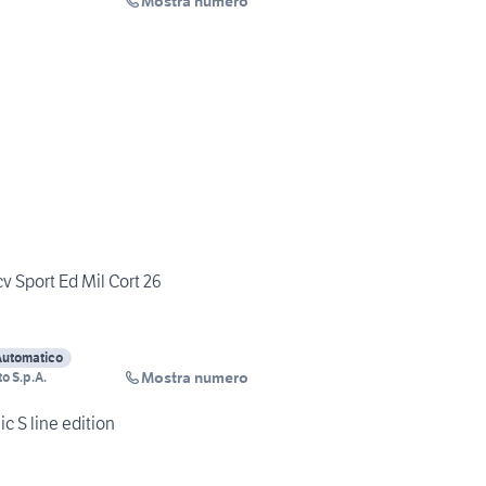
Mostra numero
v Sport Ed Mil Cort 26
Automatico
Mostra numero
o S.p.A.
c S line edition