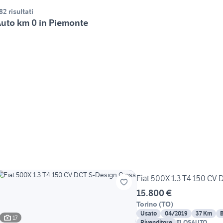
82 risultati
uto km 0 in Piemonte
Fiat 500X 1.3 T4 150 CV
15.800 €
Torino
(
TO
)
Usato
04/2019
37 Km
17
Rivenditore
ELOSAUTO