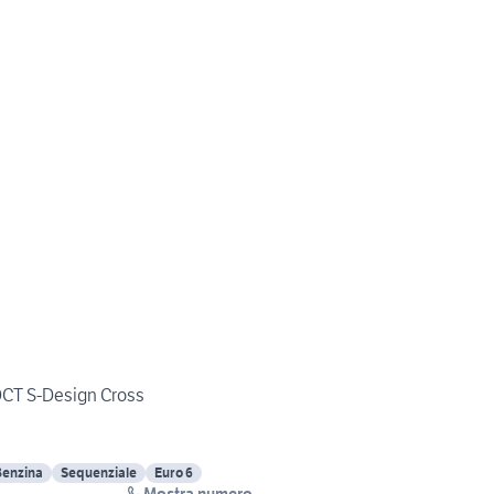
 DCT S-Design Cross
Benzina
Sequenziale
Euro 6
Mostra numero