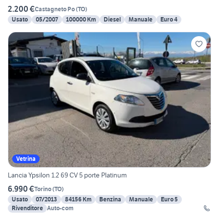
2.200 €
Castagneto Po
(
TO
)
Usato
05/2007
100000 Km
Diesel
Manuale
Euro 4
Vetrina
Lancia Ypsilon 1.2 69 CV 5 porte Platinum
6.990 €
Torino
(
TO
)
Usato
07/2013
84156 Km
Benzina
Manuale
Euro 5
Rivenditore
Auto-com