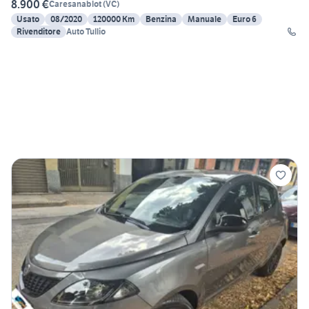
8.900 €
Caresanablot
(
VC
)
Usato
08/2020
120000 Km
Benzina
Manuale
Euro 6
Rivenditore
Auto Tullio