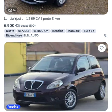
14
Lancia Ypsilon 1.2 69 CV 5 porte Silver
6.900 €
Trecate
(
NO
)
Usato
01/2016
112000 Km
Benzina
Manuale
Euro 6e
Rivenditore
N.N. AUTO
Vetrina