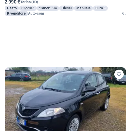
2.990 €
Torino
(
TO
)
Usato
02/2013
138591 Km
Diesel
Manuale
Euro 5
Rivenditore
Auto-com