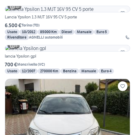
10
Lancia Ypsilon 1.3 MJT 16V 95 CV 5 porte
6.500 €
Torino
(
TO
)
Usato
10/2012
85000 Km
Diesel
Manuale
Euro 5
Rivenditore
AGNELLI automobili
6
lancia Ypsilon gpl
700 €
Moncrivello
(
VC
)
Usato
12/2007
270000 Km
Benzina
Manuale
Euro 4