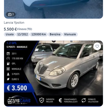
3
Lancia Ypsilon
5.500 €
Vinovo
(
TO
)
Usato
12/2012
125000 Km
Benzina
Manuale
14