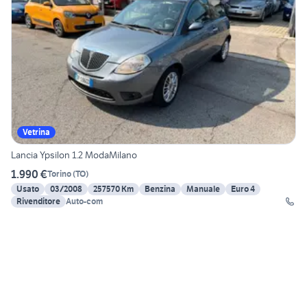
Vetrina
Lancia Ypsilon 1.2 ModaMilano
1.990 €
Torino
(
TO
)
Usato
03/2008
257570 Km
Benzina
Manuale
Euro 4
Rivenditore
Auto-com