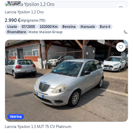
12
Lancia Ypsilon 1.2 Oro
2.990 €
Alpignano
(
TO
)
Usato
07/2005
102000 Km
Benzina
Manuale
Euro 4
Rivenditore
Motor Maison Group
Vetrina
Lancia Ypsilon 1.3 MJT 75 CV Platinum