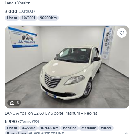
Lancia Ypsilon
3.000 €
Asti
(
AT
)
Usato
10/2001
90000 Km
16
LANCIA Ypsilon 1.2 69 CV 5 porte Platinum – NeoPat
6.990 €
Torino
(
TO
)
Usato
03/2013
102000 Km
Benzina
Manuale
Euro 5
Rivenditore
AL VOLANTE TORINO