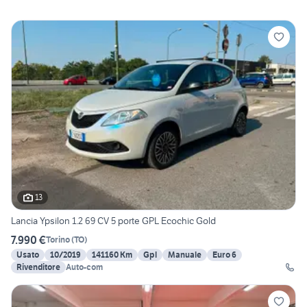
13
Lancia Ypsilon 1.2 69 CV 5 porte GPL Ecochic Gold
7.990 €
Torino
(
TO
)
Usato
10/2019
141160 Km
Gpl
Manuale
Euro 6
Rivenditore
Auto-com