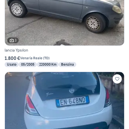
3
lancia Ypsilon
1.800 €
Venaria Reale
(
TO
)
Usato
05/2005
220000 Km
Benzina