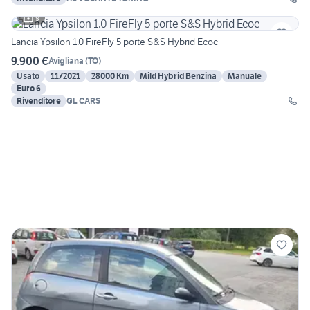
9
Lancia Ypsilon 1.0 FireFly 5 porte S&S Hybrid Ecoc
9.900 €
Avigliana
(
TO
)
Usato
11/2021
28000 Km
Mild Hybrid Benzina
Manuale
Euro 6
Rivenditore
GL CARS