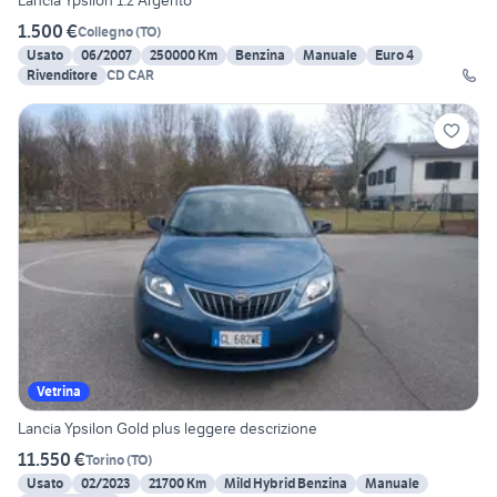
Lancia Ypsilon 1.2 Argento
1.500 €
Collegno
(
TO
)
Usato
06/2007
250000 Km
Benzina
Manuale
Euro 4
Rivenditore
CD CAR
Vetrina
Lancia Ypsilon Gold plus leggere descrizione
11.550 €
Torino
(
TO
)
Usato
02/2023
21700 Km
Mild Hybrid Benzina
Manuale