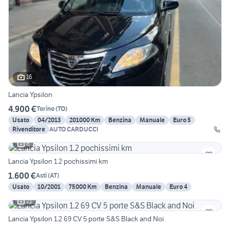
16
Lancia Ypsilon
4.900 €
Torino
(
TO
)
Usato
04/2013
201000 Km
Benzina
Manuale
Euro 5
Rivenditore
AUTO CARDUCCI
6
Lancia Ypsilon 1.2 pochissimi km
1.600 €
Asti
(
AT
)
Usato
10/2001
75000 Km
Benzina
Manuale
Euro 4
21
Lancia Ypsilon 1.2 69 CV 5 porte S&S Black and Noi