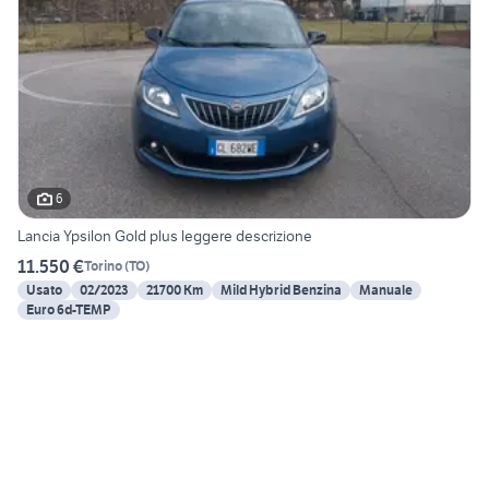
6
Lancia Ypsilon Gold plus leggere descrizione
11.550 €
Torino
(
TO
)
Usato
02/2023
21700 Km
Mild Hybrid Benzina
Manuale
Euro 6d-TEMP