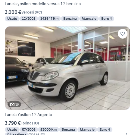
Lancia ypsilon modello versus 1.2 benzina
2.000 €
Vercelli
(
VC
)
Usato
12/2008
143947 Km
Benzina
Manuale
Euro 4
19
Lancia Ypsilon 1.2 Argento
3.790 €
Torino
(
TO
)
Usato
07/2006
52000 Km
Benzina
Manuale
Euro 4
Rivenditore
TOSAUTO