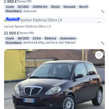
2.990 €
Torino
(
TO
)
Usato
02/2013
138591 Km
Diesel
Manuale
Euro 5
Rivenditore
Auto-com
Vetrina
Lancia Ypsilon Elettrica 156cv LX
21.900 €
Torino
(
TO
)
Usato
08/2025
52 Km
Elettrica
Automatico
Rivenditore
SPOTICAR STELLANTIS & YOU TORINO