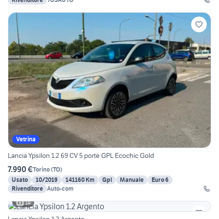
Vetrina
Lancia Ypsilon 1.2 69 CV 5 porte GPL Ecochic Gold
7.990 €
Torino
(
TO
)
Usato
10/2019
141160 Km
Gpl
Manuale
Euro 6
Rivenditore
Auto-com
14