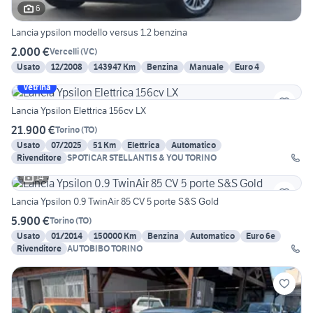
6
Lancia ypsilon modello versus 1.2 benzina
2.000 €
Vercelli
(
VC
)
Usato
12/2008
143947 Km
Benzina
Manuale
Euro 4
Vetrina
Lancia Ypsilon Elettrica 156cv LX
21.900 €
Torino
(
TO
)
Usato
07/2025
51 Km
Elettrica
Automatico
Rivenditore
SPOTICAR STELLANTIS & YOU TORINO
14
Lancia Ypsilon 0.9 TwinAir 85 CV 5 porte S&S Gold
5.900 €
Torino
(
TO
)
Usato
01/2014
150000 Km
Benzina
Automatico
Euro 6e
Rivenditore
AUTOBIBO TORINO