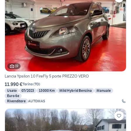
19
Lancia Ypsilon 1.0 FireFly 5 porte PREZZO VERO
11.990 €
Torino
(
TO
)
Usato
07/2023
13000 Km
Mild Hybrid Benzina
Manuale
Euro 6e
Rivenditore
AUTOMAS