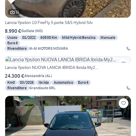
13
Lancia Ypsilon 1.0 FireFly 5 porte S&S Hybrid Silv
8.990 €
Galliate
(
NO
)
Usato
01/2022
60500 Km
Mild Hybrid Benzina
Manuale
Euro 6
Rivenditore
M-M MOTORS NOVARA
Lancia Ypsilon NUOVA LANCIA IBRIDA Ibrida My2...
24.300 €
Alessandria
(
AL
)
Km0
03/2026
Ibrida
Automatico
Euro 6
Rivenditore
Grandiauto SRL