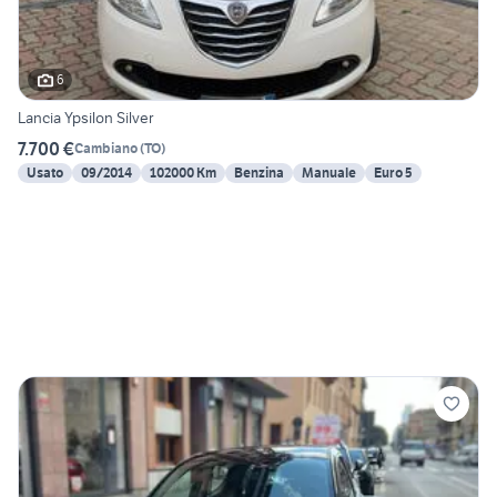
6
Lancia Ypsilon Silver
7.700 €
Cambiano
(
TO
)
Usato
09/2014
102000 Km
Benzina
Manuale
Euro 5