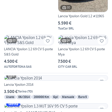
30
Lancia Ypsilon Gold 1.2 #11965
5.590 €
TuaCar SRL
17
14
LANCIA Ypsilon 1.2 69 CV 5 porte
Lancia Ypsilon 1.2 69 CV 5 porte
S&S Gold
Mya
4.500 €
7.500 €
AUTOTORTONA SAS
CITY CAR SRL
5
Lancia Ypsilon 2014
3.500 €
Torino
(
TO
)
Usato
06/2014
200000 Km
Gpl
Manuale
Euro 5
Vetrina