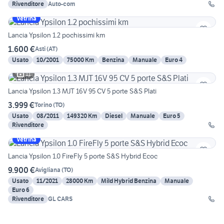
Rivenditore
Auto-com
Vetrina
Lancia Ypsilon 1.2 pochissimi km
1.600 €
Asti
(
AT
)
Usato
10/2001
75000 Km
Benzina
Manuale
Euro 4
11
Lancia Ypsilon 1.3 MJT 16V 95 CV 5 porte S&S Plati
3.999 €
Torino
(
TO
)
Usato
08/2011
149320 Km
Diesel
Manuale
Euro 5
Rivenditore
Vetrina
Lancia Ypsilon 1.0 FireFly 5 porte S&S Hybrid Ecoc
9.900 €
Avigliana
(
TO
)
Usato
11/2021
28000 Km
Mild Hybrid Benzina
Manuale
Euro 6
Rivenditore
GL CARS