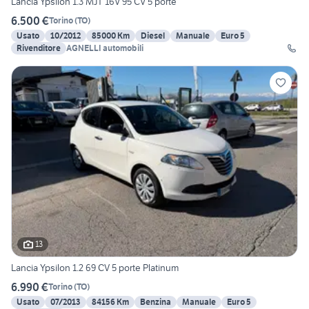
Lancia Ypsilon 1.3 MJT 16V 95 CV 5 porte
6.500 €
Torino
(
TO
)
Usato
10/2012
85000 Km
Diesel
Manuale
Euro 5
Rivenditore
AGNELLI automobili
13
Lancia Ypsilon 1.2 69 CV 5 porte Platinum
6.990 €
Torino
(
TO
)
Usato
07/2013
84156 Km
Benzina
Manuale
Euro 5