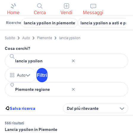
Home
Cerca
Vendi
Messaggi
lancia ypsilon in piemonte
lancia ypsilon a asti e prov
Ricerche
Subito
Auto
Piemonte
lancia ypsilon
Cosa cerchi?
Filtri
Auto
Salva ricerca
Dal più rilevante
566 risultati
Lancia ypsilon in Piemonte