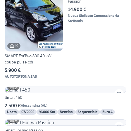
Passion
14.900 €
Nuova Sicilauto Concessionaria
Stellantis
19
SMART ForTwo 800 40 kW
coupé pulse cdi
5.900 €
AUTOTORTONA SAS
5
Smart 450
2.500 €
Alessandria
(
AL
)
Usato
07/2002
93000 Km
Benzina
Sequenziale
Euro 4
4
Smart ForTwo Passion