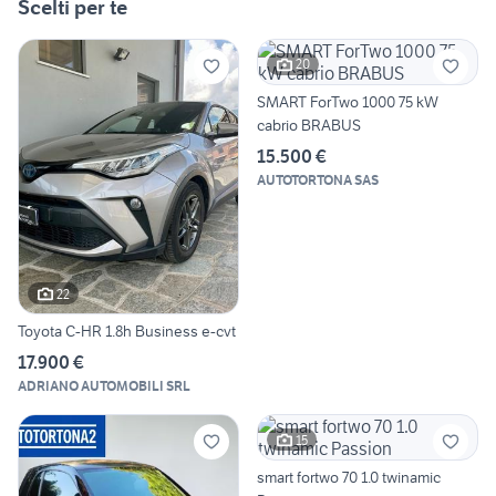
Scelti per te
20
SMART ForTwo 1000 75 kW
cabrio BRABUS
15.500 €
AUTOTORTONA SAS
22
Toyota C-HR 1.8h Business e-cvt
17.900 €
ADRIANO AUTOMOBILI SRL
15
smart fortwo 70 1.0 twinamic