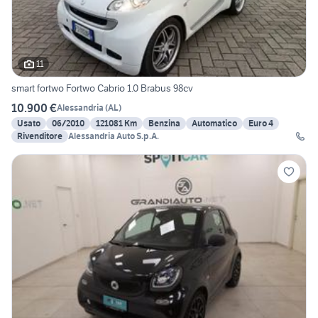
11
smart fortwo Fortwo Cabrio 1.0 Brabus 98cv
10.900 €
Alessandria
(
AL
)
Usato
06/2010
121081 Km
Benzina
Automatico
Euro 4
Rivenditore
Alessandria Auto S.p.A.