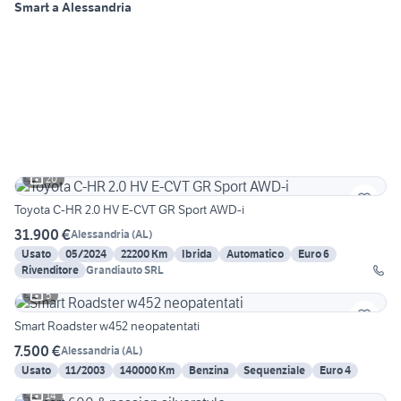
Smart a Alessandria
20
Toyota C-HR 2.0 HV E-CVT GR Sport AWD-i
31.900 €
Alessandria
(
AL
)
Usato
05/2024
22200 Km
Ibrida
Automatico
Euro 6
Rivenditore
Grandiauto SRL
5
Smart Roadster w452 neopatentati
7.500 €
Alessandria
(
AL
)
Usato
11/2003
140000 Km
Benzina
Sequenziale
Euro 4
14