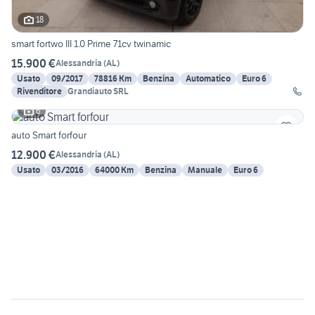
18
smart fortwo III 1.0 Prime 71cv twinamic
15.900 €
Alessandria
(
AL
)
Usato
09/2017
78816 Km
Benzina
Automatico
Euro 6
Rivenditore
Grandiauto SRL
6
auto Smart forfour
12.900 €
Alessandria
(
AL
)
Usato
03/2016
64000 Km
Benzina
Manuale
Euro 6